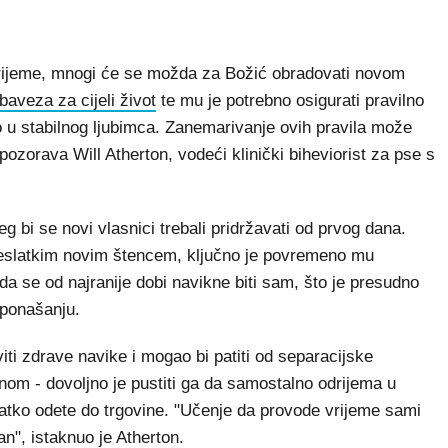
rijeme, mnogi će se možda za Božić obradovati novom
baveza za cijeli život
te mu je potrebno osigurati pravilno
o u stabilnog ljubimca. Zanemarivanje ovih pravila može
ozorava Will Atherton, vodeći klinički biheviorist za pse s
eg bi se novi vlasnici trebali pridržavati od prvog dana.
preslatkim novim štencem, ključno je povremeno mu
 da se od najranije dobi navikne biti sam, što je presudno
 ponašanju.
iti zdrave navike i mogao bi patiti od separacijske
nom - dovoljno je pustiti ga da samostalno odrijema u
kratko odete do trgovine. "Učenje da provode vrijeme sami
lan", istaknuo je Atherton.