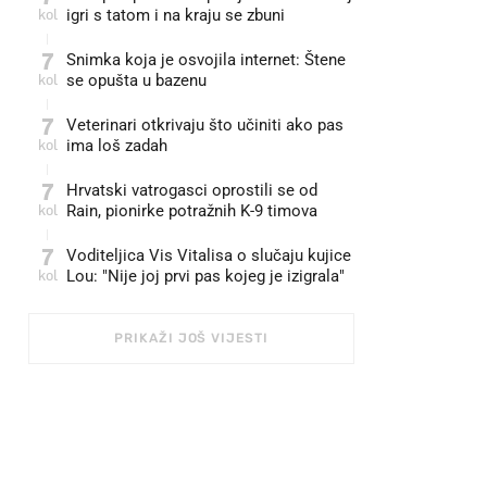
kol
igri s tatom i na kraju se zbuni
7
Snimka koja je osvojila internet: Štene
kol
se opušta u bazenu
7
Veterinari otkrivaju što učiniti ako pas
kol
ima loš zadah
7
Hrvatski vatrogasci oprostili se od
kol
Rain, pionirke potražnih K-9 timova
7
Voditeljica Vis Vitalisa o slučaju kujice
kol
Lou: "Nije joj prvi pas kojeg je izigrala"
PRIKAŽI JOŠ VIJESTI