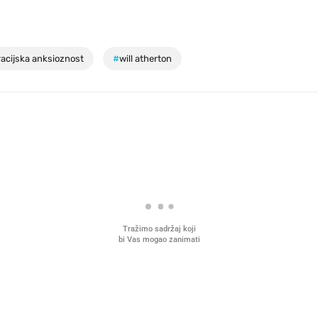
acijska anksioznost
#
will atherton
Tražimo sadržaj koji
bi Vas mogao zanimati