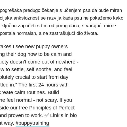
h pogrešaka predugo čekanje s učenjem psa da bude miran
cijska anksioznost se razvija kada psu ne pokažemo kako
je ključno započeti s tim od prvog dana, stvarajući mirne
postala normalan, a ne zastrašujući dio života.
takes I see new puppy owners
ing their dog how to be calm and
iety doesn’t come out of nowhere -
 to settle, self-soothe, and feel
lutely crucial to start from day
led in.” The first 24 hours with
reate calm routines. Build
 feel normal - not scary. If you
nside our free Principles of Perfect
and proven to work. ✅ Link’s in bio
ght way.
#puppytraining