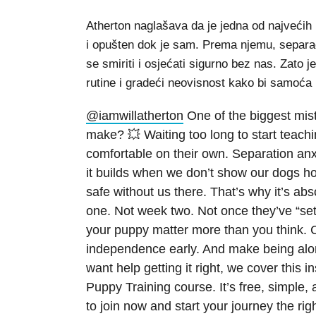
Atherton naglašava da je jedna od najveći
i opušten dok je sam. Prema njemu, separa
se smiriti i osjećati sigurno bez nas. Zato 
rutine i gradeći neovisnost kako bi samoća 
@iamwillatherton
One of the biggest mis
make? 💥 Waiting too long to start teach
comfortable on their own. Separation anx
it builds when we don’t show our dogs how
safe without us there. That’s why it’s abso
one. Not week two. Not once they’ve “sett
your puppy matter more than you think. C
independence early. And make being alone
want help getting it right, we cover this i
Puppy Training course. It’s free, simple, 
to join now and start your journey the ri