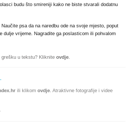
dolasci budu što smireniji kako ne biste stvarali dodatnu
". Naučite psa da na naredbu ode na svoje mjesto, poput
ve dulje vrijeme. Nagradite ga poslasticom ili pohvalom
ti grešku u tekstu? Kliknite
ovdje
.
.
dex.hr
ili klikom
ovdje
. Atraktivne fotografije i videe
.