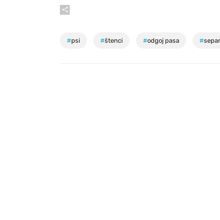
#
psi
#
štenci
#
odgoj pasa
#
separ