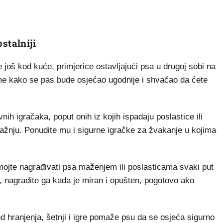
stalniji
još kod kuće, primjerice ostavljajući psa u drugoj sobi na
eme kako se pas bude osjećao ugodnije i shvaćao da ćete
ih igračaka, poput onih iz kojih ispadaju poslastice ili
pažnju. Ponudite mu i sigurne igračke za žvakanje u kojima
mojte nagrađivati psa maženjem ili poslasticama svaki put
ga, nagradite ga kada je miran i opušten, pogotovo ako
d hranjenja, šetnji i igre pomaže psu da se osjeća sigurno