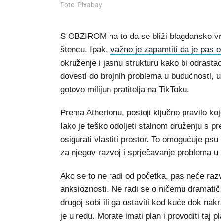
Foto: Pixabay
S OBZIROM na to da se bliži blagdansko v
štencu. Ipak,
važno je zapamtiti da je pas o
okruženje i jasnu strukturu kako bi odrasta
dovesti do brojnih problema u budućnosti, up
gotovo milijun pratitelja na TikToku.
Prema Athertonu, postoji ključno pravilo koj
Iako je teško odoljeti stalnom druženju s 
osigurati vlastiti prostor. To omogućuje psu
za njegov razvoj i sprječavanje problema u
Ako se to ne radi od početka, pas neće razv
anksioznosti. Ne radi se o ničemu dramatič
drugoj sobi ili ga ostaviti kod kuće dok na
je u redu. Morate imati plan i provoditi taj p