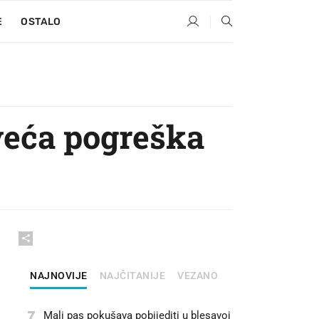
E
OSTALO
jveća pogreška
NAJNOVIJE
NAJČITANIJE
VEZANO
7
Mali pas pokušava pobijediti u blesavoj