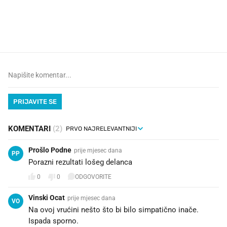
VIDEO
Liječnik otkrio kad je
Što povezuje Lexus i
najbolje vrijeme za skidanje
legendarnog Ponyja?
dioptrije
PRIJAVITE SE
KOMENTARI
(2)
Prošlo Podne
prije mjesec dana
PP
Porazni rezultati lošeg delanca
0
0
ODGOVORITE
Vinski Ocat
prije mjesec dana
VO
Na ovoj vrućini nešto što bi bilo simpatično inače.
Ispada sporno.