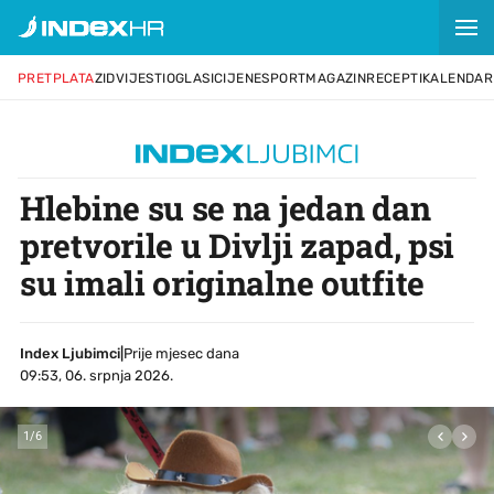
PRETPLATA
ZID
VIJESTI
OGLASI
CIJENE
SPORT
MAGAZIN
RECEPTI
KALENDAR
Hlebine su se na jedan dan
pretvorile u Divlji zapad, psi
su imali originalne outfite
Index Ljubimci
|
Prije mjesec dana
09:53, 06. srpnja 2026.
1
/
6