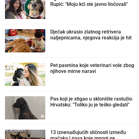
Rupić: "Moju kći ste javno linčovali"
Dječak ukrasio zlatnog retrivera
naljepnicama, njegova reakcija je hit
Pet pasmina koje veterinari vole zbog
njihove mirne naravi
Pas koji je stigao u sklonište rastužio
Hrvatsku: "Toliko ju je teško gledati"
13 iznenađujućih sličnosti između
mačaka i pasa koje mnogi ne