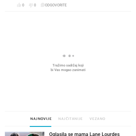
0
0
ODGOVORITE
PROČITAJTE JOŠ
VIDEO
Liječnik otkrio kad je
Što povezuje Lexus i
najbolje vrijeme za skidanje
legendarnog Ponyja?
dioptrije
NAJNOVIJE
NAJČITANIJE
VEZANO
Oglasila se mama Lane Lourdes