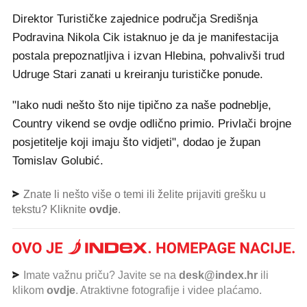
Direktor Turističke zajednice područja Središnja
Podravina Nikola Cik istaknuo je da je manifestacija
postala prepoznatljiva i izvan Hlebina, pohvalivši trud
Udruge Stari zanati u kreiranju turističke ponude.
"Iako nudi nešto što nije tipično za naše podneblje,
Country vikend se ovdje odlično primio. Privlači brojne
posjetitelje koji imaju što vidjeti", dodao je župan
Tomislav Golubić.
Znate li nešto više o temi ili želite prijaviti grešku u
tekstu? Kliknite
ovdje
.
Imate važnu priču? Javite se na
desk@index.hr
ili
klikom
ovdje
. Atraktivne fotografije i videe plaćamo.