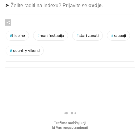
Želite raditi na Indexu? Prijavite se
ovdje
.
#
hlebine
#
manifestacija
#
stari zanati
#
kauboji
#
country vikend
PROČITAJTE JOŠ