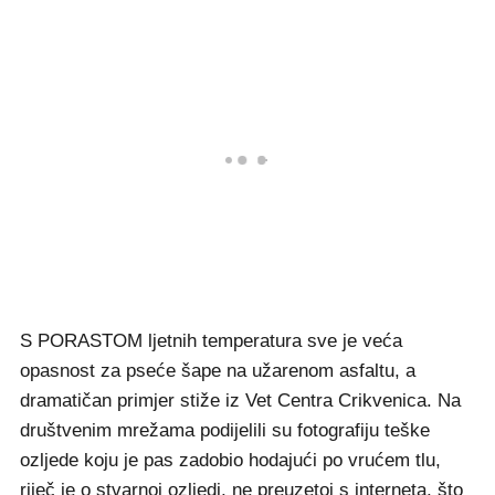
S PORASTOM ljetnih temperatura sve je veća
opasnost za pseće šape na užarenom asfaltu, a
dramatičan primjer stiže iz Vet Centra Crikvenica. Na
društvenim mrežama podijelili su fotografiju teške
ozljede koju je pas zadobio hodajući po vrućem tlu,
riječ je o stvarnoj ozljedi, ne preuzetoj s interneta, što