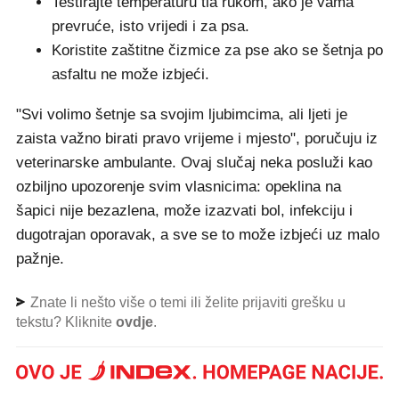
Testirajte temperaturu tla rukom, ako je vama
prevruće, isto vrijedi i za psa.
Koristite zaštitne čizmice za pse ako se šetnja po
asfaltu ne može izbjeći.
"Svi volimo šetnje sa svojim ljubimcima, ali ljeti je
zaista važno birati pravo vrijeme i mjesto", poručuju iz
veterinarske ambulante. Ovaj slučaj neka posluži kao
ozbiljno upozorenje svim vlasnicima: opeklina na
šapici nije bezazlena, može izazvati bol, infekciju i
dugotrajan oporavak, a sve se to može izbjeći uz malo
pažnje.
Znate li nešto više o temi ili želite prijaviti grešku u
tekstu? Kliknite
ovdje
.