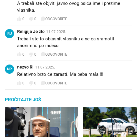
A trebali ste objviti javno ovog psića ime i prezime
vlasnika.
0
0
ODGOVORITE
Religija Je zlo
11.07.2025.
RJ
Trebali ste to objasnit vlasniku a ne ga sramotit
anonimno po indexu.
0
0
ODGOVORITE
nezvo Ri
11.07.2025.
NR
Relativno brzo će zarasti. Ma beba mala !!!
0
0
ODGOVORITE
PROČITAJTE JOŠ