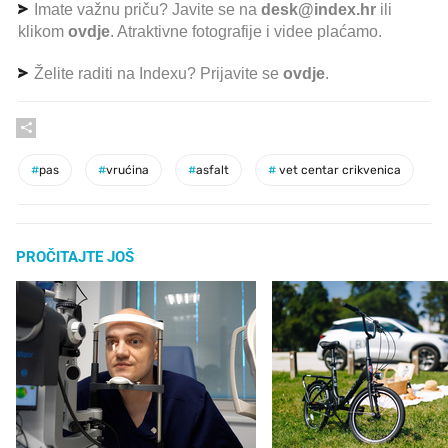
Imate važnu priču? Javite se na
desk@index.hr
ili
klikom
ovdje
. Atraktivne fotografije i videe plaćamo.
Želite raditi na Indexu? Prijavite se
ovdje
.
#
pas
#
vrućina
#
asfalt
#
vet centar crikvenica
PROČITAJTE JOŠ