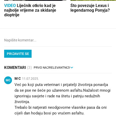
VIDEO
Liječnik otkrio kad je
Što povezuje Lexus i
najbolje vrijeme za skidanje
legendarnog Ponyja?
dioptrije
PRIJAVITE SE
KOMENTARI
(3)
M C
11.07.2025.
MC
Već po koji puta veterinari i prijatelji životinja ponavlja
da se pse ne šeće po užarenom asfaltu.Nažalost mnogi
ignoriraju savjete i rade na štetu i patnju nedužnih
životinja.
Trebalo bi natjerati neodgovorne vlasnike pasa da oni
cijeli dan hodaju bosi po vrućem asfaltu.