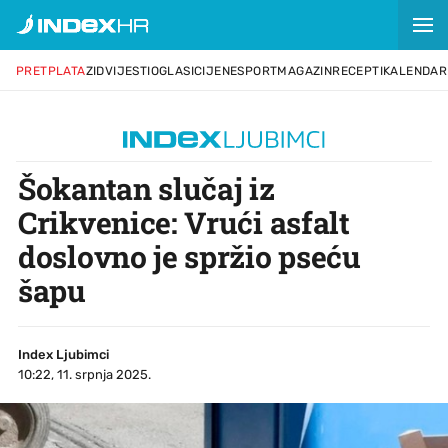
PRETPLATA
ZID
VIJESTI
OGLASI
CIJENE
SPORT
MAGAZIN
RECEPTI
KALENDAR
Šokantan slučaj iz
Crikvenice: Vrući asfalt
doslovno je spržio pseću
šapu
Index Ljubimci
10:22, 11. srpnja 2025.