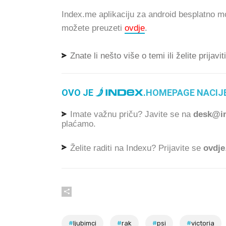
Index.me aplikaciju za android besplatno m
možete preuzeti
ovdje
.
Znate li nešto više o temi ili želite prijavi
OVO JE
.
HOMEPAGE NACIJE
Imate važnu priču? Javite se na
desk@in
plaćamo.
Želite raditi na Indexu? Prijavite se
ovdje
#
ljubimci
#
rak
#
psi
#
victoria