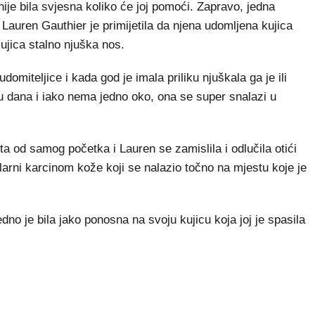
ije bila svjesna koliko će joj pomoći. Zapravo, jedna
 Lauren Gauthier je primijetila da njena udomljena kujica
j kujica stalno njuška nos.
omiteljice i kada god je imala priliku njuškala ga je ili
inu dana i iako nema jedno oko, ona se super snalazi u
a od samog početka i Lauren se zamislila i odlučila otići
ularni karcinom kože koji se nalazio točno na mjestu koje je
dno je bila jako ponosna na svoju kujicu koja joj je spasila