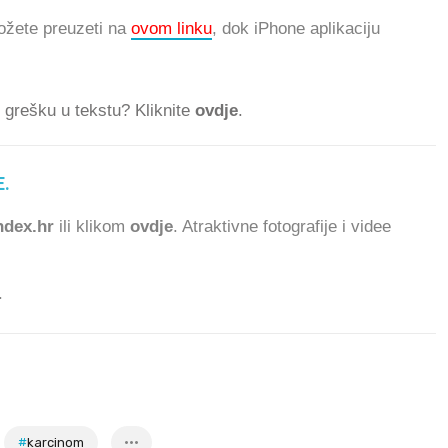
ožete preuzeti na
ovom linku
, dok iPhone aplikaciju
ti grešku u tekstu? Kliknite
ovdje
.
.
dex.hr
ili klikom
ovdje
. Atraktivne fotografije i videe
.
#
karcinom