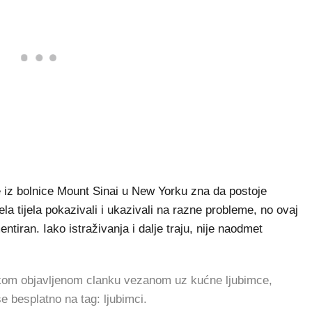
je iz bolnice Mount Sinai u New Yorku zna da postoje
ela tijela pokazivali i ukazivali na razne probleme, no ovaj
ntiran. Iako istraživanja i dalje traju, nije naodmet
vakom objavljenom clanku vezanom uz kućne ljubimce,
 se besplatno na tag: ljubimci.