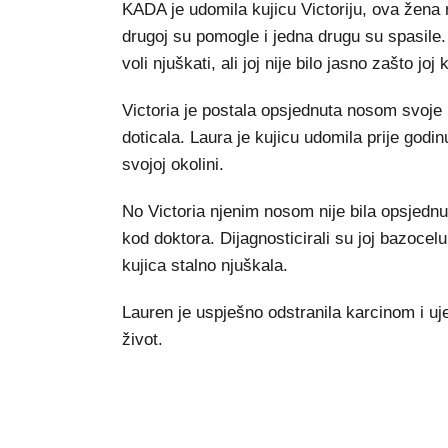
KADA je udomila kujicu Victoriju, ova žena n
drugoj su pomogle i jedna drugu su spasile.
voli njuškati, ali joj nije bilo jasno zašto jo
Victoria je postala opsjednuta nosom svoje ud
doticala. Laura je kujicu udomila prije god
svojoj okolini.
No Victoria njenim nosom nije bila opsjednut
kod doktora. Dijagnosticirali su joj bazocel
kujica stalno njuškala.
Lauren je uspješno odstranila karcinom i uje
život.