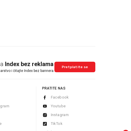
na
Index bez reklama
Pretplatite se
arstvo i čitajte Index bez bannera.
PRATITE NAS
Facebook
ogram
Youtube
Instagram
e
TikTok