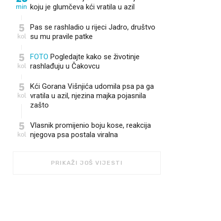
min
koju je glumčeva kći vratila u azil
5
Pas se rashladio u rijeci Jadro, društvo
kol
su mu pravile patke
5
FOTO
Pogledajte kako se životinje
kol
rashlađuju u Čakovcu
5
Kći Gorana Višnjića udomila psa pa ga
kol
vratila u azil, njezina majka pojasnila
zašto
5
Vlasnik promijenio boju kose, reakcija
kol
njegova psa postala viralna 😂
PRIKAŽI JOŠ VIJESTI