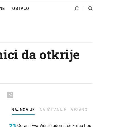
NE
OSTALO
ici da otkrije
NAJNOVIJE
NAJČITANIJE
VEZANO
23
Goran i Eva Višnjić udomit će kujicu Lou