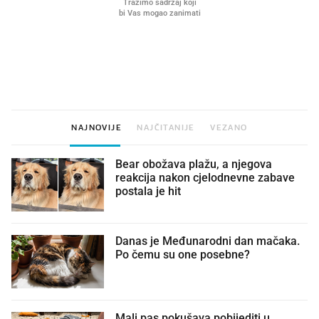
VIDEO
Liječnik otkrio kad je
Što povezuje Lexus i
najbolje vrijeme za skidanje
legendarnog Ponyja?
dioptrije
NAJNOVIJE
NAJČITANIJE
VEZANO
Bear obožava plažu, a njegova
reakcija nakon cjelodnevne zabave
postala je hit
Danas je Međunarodni dan mačaka.
Po čemu su one posebne?
Mali pas pokušava pobijediti u