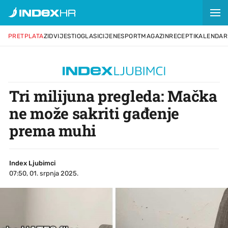
PRETPLATA
ZID
VIJESTI
OGLASI
CIJENE
SPORT
MAGAZIN
RECEPTI
KALENDAR
Tri milijuna pregleda: Mačka
ne može sakriti gađenje
prema muhi
Index Ljubimci
07:50, 01. srpnja 2025.