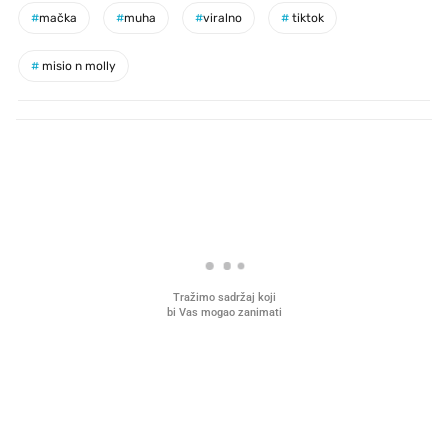
#
mačka
#
muha
#
viralno
#
tiktok
#
misio n molly
PROČITAJTE JOŠ
VIDEO
Liječnik otkrio kad je
Što povezuje Lexus i
najbolje vrijeme za skidanje
legendarnog Ponyja?
dioptrije