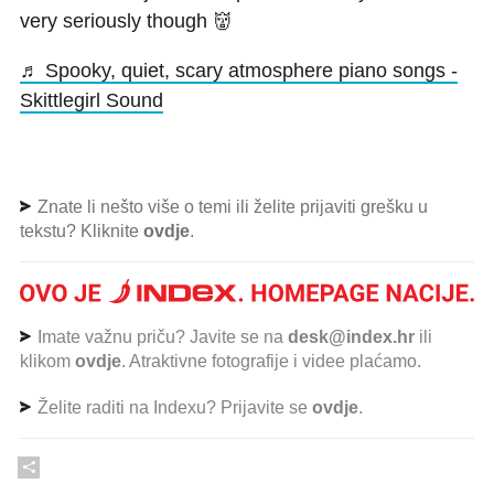
very seriously though 👹
♬ Spooky, quiet, scary atmosphere piano songs -
Skittlegirl Sound
Znate li nešto više o temi ili želite prijaviti grešku u
tekstu? Kliknite
ovdje
.
Imate važnu priču? Javite se na
desk@index.hr
ili
klikom
ovdje
. Atraktivne fotografije i videe plaćamo.
Želite raditi na Indexu? Prijavite se
ovdje
.