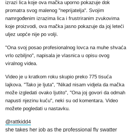
izrazi lica koje ova mačka uporno pokazuje dok
promatra svog malenog "neprijatelja". Svojim
namrgođenim izrazima lica i frustriranim zvukovima
koje proizvodi, ova mačka jasno pokazuje da joj leteći
uljez uopće nije po volji.
"Ona svoj posao profesionalnog lovca na muhe shvaća
vrlo ozbiljno", napisala je vlasnica u opisu ovog
viralnog videa.
Video je u kratkom roku skupio preko 775 tisuća
lajkova. "Tako je ljuta", "Nikad nisam vidjela da mačka
može izgledati ovako ljutito", "Ona joj govori da odmah
napusti njezinu kuću", neki su od komentara. Video
možete pogledati u nastavku.
@rattkidd4
she takes her job as the professional fly swatter