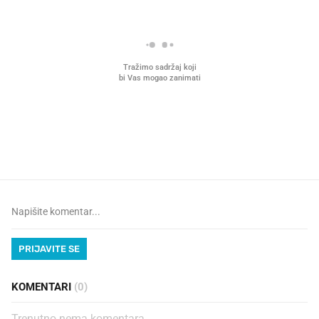
VIDEO
Liječnik otkrio kad je
Što povezuje Lexus i
najbolje vrijeme za skidanje
legendarnog Ponyja?
dioptrije
PRIJAVITE SE
KOMENTARI
(0)
Trenutno nema komentara.