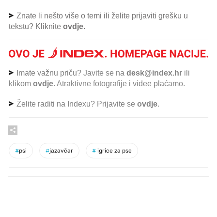
Znate li nešto više o temi ili želite prijaviti grešku u
tekstu? Kliknite
ovdje
.
Imate važnu priču? Javite se na
desk@index.hr
ili
klikom
ovdje
. Atraktivne fotografije i videe plaćamo.
Želite raditi na Indexu? Prijavite se
ovdje
.
#
psi
#
jazavčar
#
igrice za pse
PROČITAJTE JOŠ