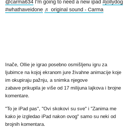
@carma634
I’m going to need a new ipad
#jollydog
#whathaveidone
♬ original sound - Carma
Inače, Ollie je igrao posebno osmišljenu igru za
ljubimce na kojoj ekranom jure živahne animacije koje
im okupiraju pažnju, a snimka njegove
zabave prikupila je više od 17 milijuna lajkova i brojne
komentare.
"To je iPad pas", "Ovi skokovi su sve" i "Zanima me
kako je izgledao iPad nakon ovog" samo su neki od
brojnih komentara.