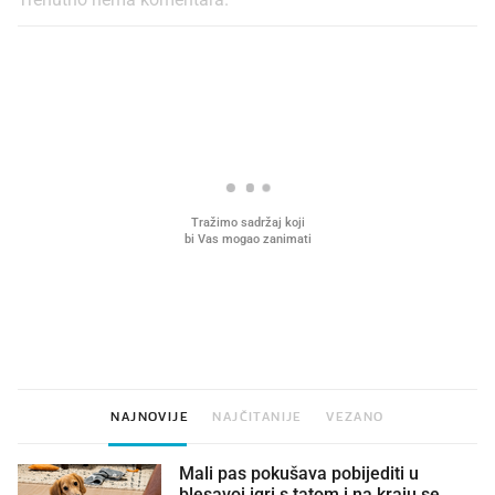
PROČITAJTE JOŠ
VIDEO
Liječnik otkrio kad je
Što povezuje Lexus i
najbolje vrijeme za skidanje
legendarnog Ponyja?
dioptrije
NAJNOVIJE
NAJČITANIJE
VEZANO
Mali pas pokušava pobijediti u
blesavoj igri s tatom i na kraju se