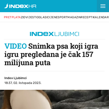
PRETPLATA
ZID
VIJESTI
OGLASI
CIJENE
SPORT
MAGAZIN
RECEPTI
KALENDAR
VIDEO
Snimka psa koji igra
igru pregledana je čak 157
milijuna puta
Index Ljubimci
18:37, 02. listopada 2023.