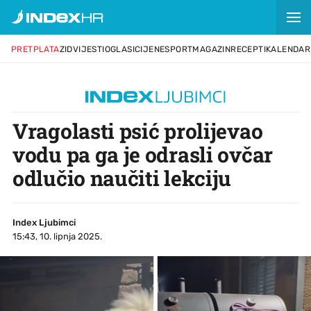
PRETPLATA
ZID
VIJESTI
OGLASI
CIJENE
SPORT
MAGAZIN
RECEPTI
KALENDAR
Vragolasti psić prolijevao
vodu pa ga je odrasli ovčar
odlučio naučiti lekciju
Index Ljubimci
15:43, 10. lipnja 2025.