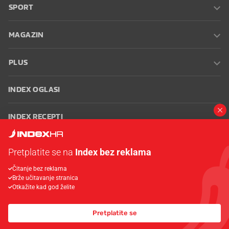
SPORT
MAGAZIN
PLUS
INDEX OGLASI
INDEX RECEPTI
INFO
Pretplatite se na
Index bez reklama
Čitanje bez reklama
Oglašavanje
Zaposli se na Indexu
Kontakt
Impressum
Uvjeti
Brže učitavanje stranica
korištenja
Postavke kolačića
Otkažite kad god želite
Pretplatite se
© 2026 Index