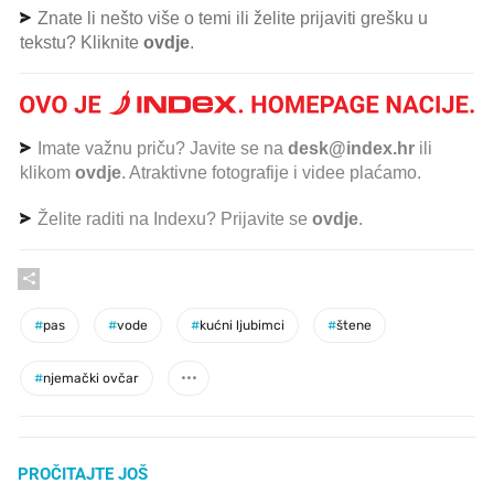
Znate li nešto više o temi ili želite prijaviti grešku u
tekstu? Kliknite
ovdje
.
Imate važnu priču? Javite se na
desk@index.hr
ili
klikom
ovdje
. Atraktivne fotografije i videe plaćamo.
Želite raditi na Indexu? Prijavite se
ovdje
.
#
pas
#
vode
#
kućni ljubimci
#
štene
#
njemački ovčar
PROČITAJTE JOŠ