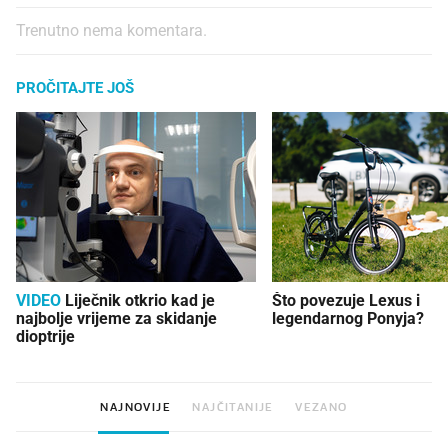
Trenutno nema komentara.
PROČITAJTE JOŠ
VIDEO
Liječnik otkrio kad je
Što povezuje Lexus i
najbolje vrijeme za skidanje
legendarnog Ponyja?
dioptrije
NAJNOVIJE
NAJČITANIJE
VEZANO