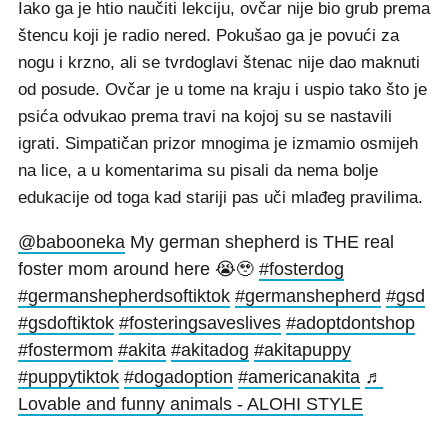
Iako ga je htio naučiti lekciju, ovčar nije bio grub prema
štencu koji je radio nered. Pokušao ga je povući za
nogu i krzno, ali se tvrdoglavi štenac nije dao maknuti
od posude. Ovčar je u tome na kraju i uspio tako što je
psića odvukao prema travi na kojoj su se nastavili
igrati. Simpatičan prizor mnogima je izmamio osmijeh
na lice, a u komentarima su pisali da nema bolje
edukacije od toga kad stariji pas uči mlađeg pravilima.
@babooneka
My german shepherd is THE real
foster mom around here 😭🥹
#fosterdog
#germanshepherdsoftiktok
#germanshepherd
#gsd
#gsdoftiktok
#fosteringsaveslives
#adoptdontshop
#fostermom
#akita
#akitadog
#akitapuppy
#puppytiktok
#dogadoption
#americanakita
♬
Lovable and funny animals - ALOHI STYLE