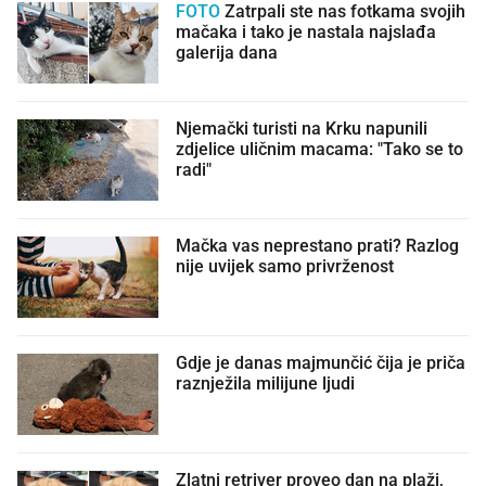
FOTO
Zatrpali ste nas fotkama svojih
mačaka i tako je nastala najslađa
galerija dana
Njemački turisti na Krku napunili
zdjelice uličnim macama: "Tako se to
radi"
Mačka vas neprestano prati? Razlog
nije uvijek samo privrženost
Gdje je danas majmunčić čija je priča
raznježila milijune ljudi
Zlatni retriver proveo dan na plaži,