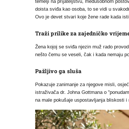
temelji na prijateljstvu, međusobnom pošto
doista sviđa kao osoba, to se vidi u svako
Ovo je devet stvari koje žene rade kada ist
Traži prilike za zajedničko vrijem
Žena kojoj se sviđa njezin muž rado provodi
nešto čemu se veseli, čak i kada nemaju p
Pažljivo ga sluša
Pokazuje zanimanje za njegove misli, osjeća
istraživača dr. Johna Gottmana o "ponudama
na male pokušaje uspostavljanja bliskosti i 