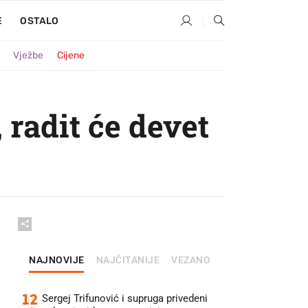
E
OSTALO
Vježbe
Cijene
 radit će devet
NAJNOVIJE
NAJČITANIJE
VEZANO
12
Sergej Trifunović i supruga privedeni