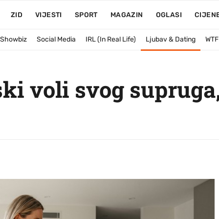
ZID
VIJESTI
SPORT
MAGAZIN
OGLASI
CIJEN
& Showbiz
Social Media
IRL (In Real Life)
Ljubav & Dating
WTF
ki voli svog supruga,