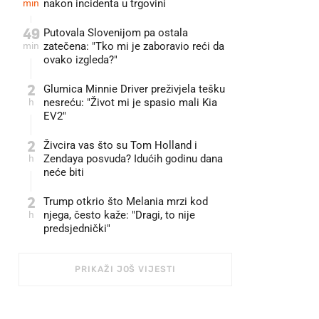
min
nakon incidenta u trgovini
49
Putovala Slovenijom pa ostala
min
zatečena: "Tko mi je zaboravio reći da
ovako izgleda?"
2
Glumica Minnie Driver preživjela tešku
h
nesreću: "Život mi je spasio mali Kia
EV2"
2
Živcira vas što su Tom Holland i
h
Zendaya posvuda? Idućih godinu dana
neće biti
2
Trump otkrio što Melania mrzi kod
h
njega, često kaže: "Dragi, to nije
predsjednički"
PRIKAŽI JOŠ VIJESTI