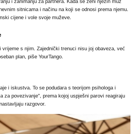
vanju i zanimanju za partnera. Kada se ženi njezin muž
dnevnim sitnicama i načinu na koji se odnosi prema njemu.
inski cijene i vole svoje muževe.
e
 vrijeme s njim. Zajednički trenuci nisu joj obaveza, već
oseban plan, piše YourTango.
je i iskustva. To se podudara s teorijom psihologa i
 za povezivanje", prema kojoj uspješni parovi reagiraju
nastavljaju razgovor.