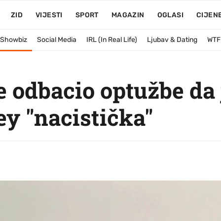
ZID
VIJESTI
SPORT
MAGAZIN
OGLASI
CIJEN
& Showbiz
Social Media
IRL (In Real Life)
Ljubav & Dating
WTF
 odbacio optužbe da 
y "nacistička"