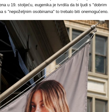
a u 19. stoljeću, eugenika je tvrdila da bi ljudi s "dobrim
ima s "nepoželjnim osobinama" to trebalo biti onemogućeno.