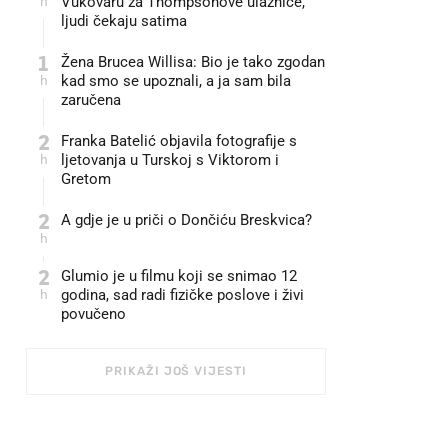
h
Vukovaru za Thompsonove ulaznice,
ljudi čekaju satima
1
Žena Brucea Willisa: Bio je tako zgodan
h
kad smo se upoznali, a ja sam bila
zaručena
2
Franka Batelić objavila fotografije s
h
ljetovanja u Turskoj s Viktorom i
Gretom
2
A gdje je u priči o Dončiću Breskvica?
h
2
Glumio je u filmu koji se snimao 12
h
godina, sad radi fizičke poslove i živi
povučeno
PRIKAŽI JOŠ VIJESTI