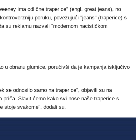
eney ima odlične traperice" (engl. great jeans), no
 i kontroverzniju poruku, povezujući "jeans" (traperice) s
ko da su reklamu nazvali "modernom nacističkom
ao u obranu glumice, poručivši da je kampanja isključivo
 se odnosilo samo na traperice", objavili su na
na priča. Slavit ćemo kako svi nose naše traperice s
ce stoje svakome", dodali su.