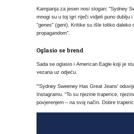
Kampanja za jesen nosi slogan: "Sydney Swe
mnogi su u toj igri riječi vidjeli puno dublju
"genes" (geni). Kritike su išle toliko dale
propagandom".
Oglasio se brend
Sada se oglasio i American Eagle koji je st
vezana uz odjeću.
"'Sydney Sweeney Has Great Jeans' oduvijek
Instagramu. "To su njezine traperice, njezi
povjerenjem – na svoj način. Dobre traperi