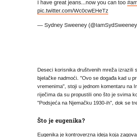
I have great jeans...now you can too
#am
pic.twitter.com/Wc0cwEHeTz
— Sydney Sweeney (@IamSydSweene
Deseci korisnika društvenih mreža izrazili su
bjelačke nadmoći. "Ovo se događa kad u pr
vremenima", stoji u jednom komentaru na Ins
riječima da su propustili ono što je svima ko
"Podsjeća na Njemačku 1930-ih", dok se treća
Što je eugenika?
Eugenika je kontroverzna ideja koja zagova