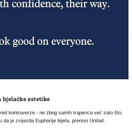
a bjelačke estetike
red kontroverze - ne zbog samih traperica već zato što,
u da je zvijezda Euphorije bijela, prenosi Unilad.