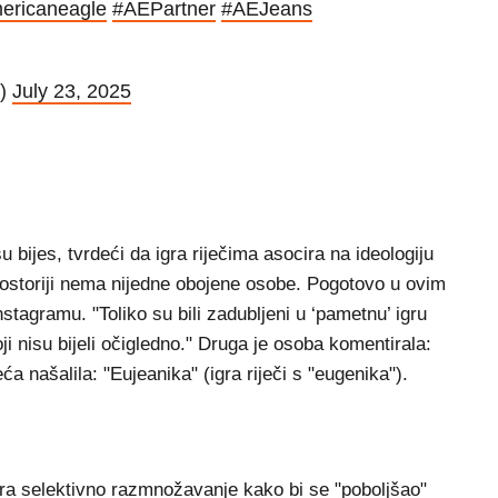
ericaneagle
#AEPartner
#AEJeans
y)
July 23, 2025
 bijes, tvrdeći da igra riječima asocira na ideologiju
ostoriji nema nijedne obojene osobe. Pogotovo u ovim
tagramu. "Toliko su bili zadubljeni u ‘pametnu’ igru
ji nisu bijeli očigledno." Druga je osoba komentirala:
 našalila: "Eujeanika" (igra riječi s "eugenika").
ra selektivno razmnožavanje kako bi se "poboljšao"