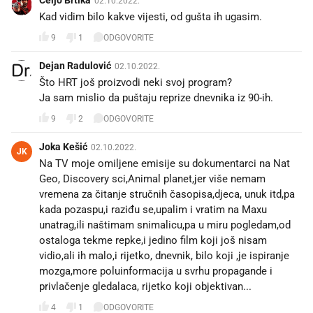
Čeljo Brtika
02.10.2022.
Kad vidim bilo kakve vijesti, od gušta ih ugasim.
9
1
ODGOVORITE
Dejan Radulović
02.10.2022.
Što HRT još proizvodi neki svoj program?
Ja sam mislio da puštaju reprize dnevnika iz 90-ih.
9
2
ODGOVORITE
Joka Kešić
02.10.2022.
JK
Na TV moje omiljene emisije su dokumentarci na Nat
Geo, Discovery sci,Animal planet,jer više nemam
vremena za čitanje stručnih časopisa,djeca, unuk itd,pa
kada pozaspu,i raziđu se,upalim i vratim na Maxu
unatrag,ili naštimam snimalicu,pa u miru pogledam,od
ostaloga tekme repke,i jedino film koji još nisam
vidio,ali ih malo,i rijetko, dnevnik, bilo koji ,je ispiranje
mozga,more poluinformacija u svrhu propagande i
privlačenje gledalaca, rijetko koji objektivan...
4
1
ODGOVORITE