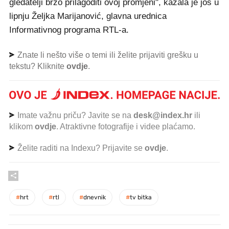
gledatelji brzo prilagoditi ovoj promjeni", kazala je još u
lipnju Željka Marijanović, glavna urednica
Informativnog programa RTL-a.
Znate li nešto više o temi ili želite prijaviti grešku u
tekstu? Kliknite
ovdje
.
Imate važnu priču? Javite se na
desk@index.hr
ili
klikom
ovdje
. Atraktivne fotografije i videe plaćamo.
Želite raditi na Indexu? Prijavite se
ovdje
.
#
hrt
#
rtl
#
dnevnik
#
tv bitka