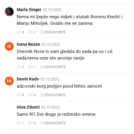
Marla Singer
02.10.2022.
Nema mi ljepše nego vidjeti i slušati Rominu Knežić i
Mariju Miholjek. Ostalo me ne zanima.
4
2
ODGOVORITE
Ivana Bezan
02.10.2022.
IB
Dnevnik Nove tv sam gledala do sada pa cu i od
sada,nema veze sto pocinje ranije
3
1
ODGOVORITE
Damir Kado
02.10.2022.
DK
adz-ovski borg proljjev pood hittno zatvorit
8
4
ODGOVORITE
Ivica Zdunić
02.10.2022.
Samo N1.Sve drugo je režimsko smeće.
1
0
ODGOVORITE