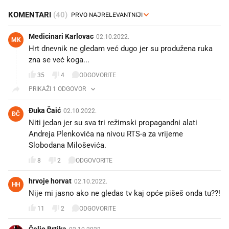
KOMENTARI
(40)
Medicinari Karlovac
02.10.2022.
MK
Hrt dnevnik ne gledam već dugo jer su produžena ruka
zna se već koga...🤷‍♂️
35
4
ODGOVORITE
PRIKAŽI 1 ODGOVOR
Đuka Čaić
02.10.2022.
ĐČ
Niti jedan jer su sva tri režimski propagandni alati
Andreja Plenkovića na nivou RTS-a za vrijeme
Slobodana Miloševića.
8
2
ODGOVORITE
hrvoje horvat
02.10.2022.
HH
Nije mi jasno ako ne gledas tv kaj opće pišeš onda tu??!
11
2
ODGOVORITE