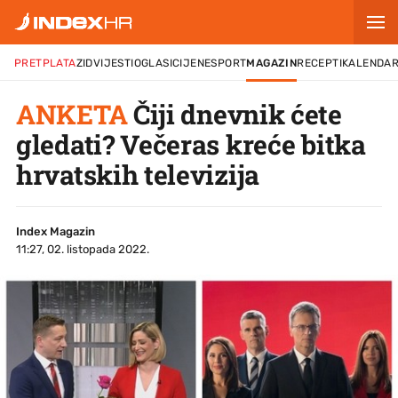
PRETPLATA
ZID
VIJESTI
OGLASI
CIJENE
SPORT
MAGAZIN
RECEPTI
KALENDA
ANKETA
Čiji dnevnik ćete
gledati? Večeras kreće bitka
hrvatskih televizija
Index Magazin
11:27, 02. listopada 2022.