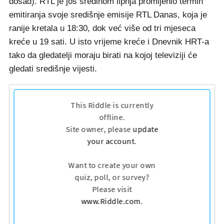
dosad). RTL je još sredinom lipnja promijenio termin
emitiranja svoje središnje emisije RTL Danas, koja je
ranije kretala u 18:30, dok već više od tri mjeseca
kreće u 19 sati. U isto vrijeme kreće i Dnevnik HRT-a
tako da gledatelji moraju birati na kojoj televiziji će
gledati središnje vijesti.