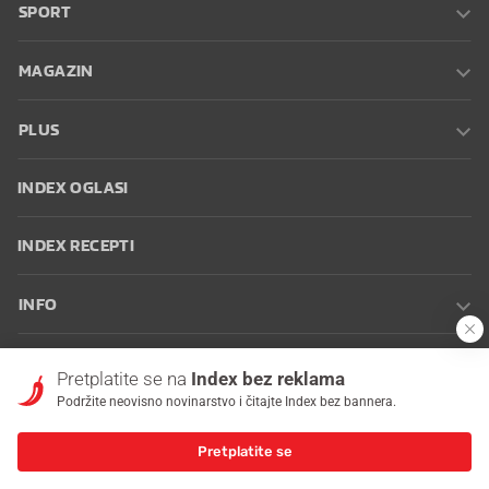
SPORT
MAGAZIN
PLUS
INDEX OGLASI
INDEX RECEPTI
INFO
Oglašavanje
Zaposli se na Indexu
Kontakt
Impressum
Uvjeti
Pretplatite se na
Index bez reklama
korištenja
Postavke kolačića
Podržite neovisno novinarstvo i čitajte Index bez bannera.
Pretplatite se
© 2026 Index