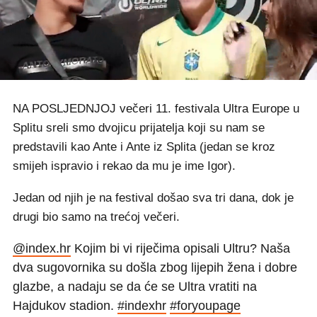
NA POSLJEDNJOJ večeri 11. festivala Ultra Europe u
Splitu sreli smo dvojicu prijatelja koji su nam se
predstavili kao Ante i Ante iz Splita (jedan se kroz
smijeh ispravio i rekao da mu je ime Igor).
Jedan od njih je na festival došao sva tri dana, dok je
drugi bio samo na trećoj večeri.
@index.hr
Kojim bi vi riječima opisali Ultru? Naša
dva sugovornika su došla zbog lijepih žena i dobre
glazbe, a nadaju se da će se Ultra vratiti na
Hajdukov stadion.
#indexhr
#foryoupagе