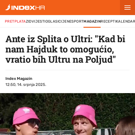
PRETPLATA
ZID
VIJESTI
OGLASI
CIJENE
SPORT
MAGAZIN
RECEPTI
KALENDA
Ante iz Splita o Ultri: "Kad bi
nam Hajduk to omogućio,
vratio bih Ultru na Poljud"
Index Magazin
12:50, 14. srpnja 2025.