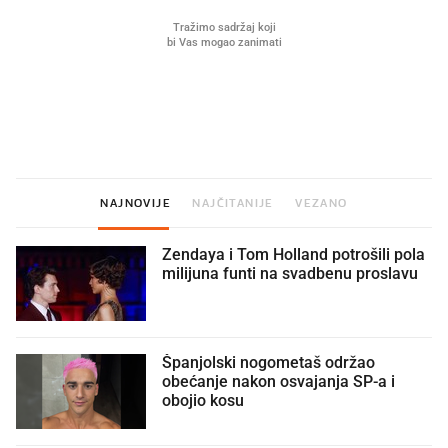
Mjesecima planiramo novu
Što povezuje Lexus i
kuhinju, a jednu važnu odluku
legendarnog Ponyja?
donesemo u samo deset minuta
NAJNOVIJE
NAJČITANIJE
VEZANO
Zendaya i Tom Holland potrošili pola
milijuna funti na svadbenu proslavu
Španjolski nogometaš održao
obećanje nakon osvajanja SP-a i
obojio kosu