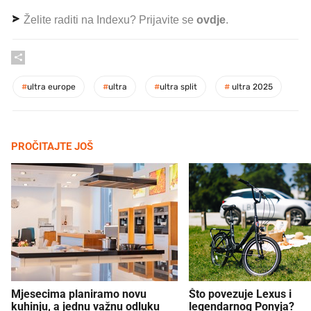
Želite raditi na Indexu? Prijavite se
ovdje
.
#
ultra europe
#
ultra
#
ultra split
#
ultra 2025
PROČITAJTE JOŠ
Mjesecima planiramo novu
Što povezuje Lexus i
kuhinju, a jednu važnu odluku
legendarnog Ponyja?