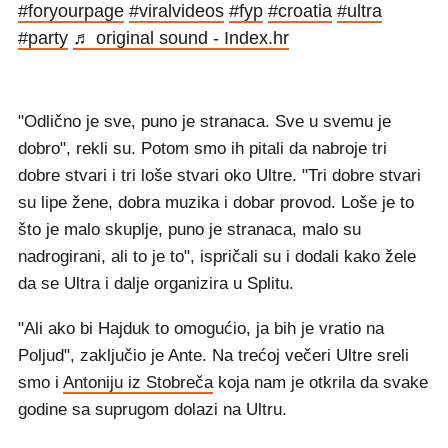
#foryourpagе
#viralvideos
#fyp
#croatia
#ultra
#party
♬ original sound - Index.hr
"Odlično je sve, puno je stranaca. Sve u svemu je
dobro", rekli su. Potom smo ih pitali da nabroje tri
dobre stvari i tri loše stvari oko Ultre. "Tri dobre stvari
su lipe žene, dobra muzika i dobar provod. Loše je to
što je malo skuplje, puno je stranaca, malo su
nadrogirani, ali to je to", ispričali su i dodali kako žele
da se Ultra i dalje organizira u Splitu.
"Ali ako bi Hajduk to omogućio, ja bih je vratio na
Poljud", zaključio je Ante. Na trećoj večeri Ultre sreli
smo i
Antoniju iz Stobreča
koja nam je otkrila da svake
godine sa suprugom dolazi na Ultru.