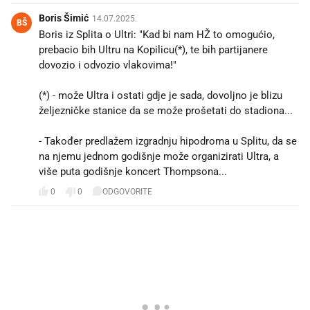
Boris Šimić
14.07.2025.
BŠ
Boris iz Splita o Ultri: "Kad bi nam HŽ to omogućio,
prebacio bih Ultru na Kopilicu(*), te bih partijanere
dovozio i odvozio vlakovima!"
(*) - može Ultra i ostati gdje je sada, dovoljno je blizu
željezničke stanice da se može prošetati do stadiona...
- Također predlažem izgradnju hipodroma u Splitu, da se
na njemu jednom godišnje može organizirati Ultra, a
više puta godišnje koncert Thompsona...
0
0
ODGOVORITE
PROČITAJTE JOŠ