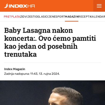
PRETPLATA
ZID
VIJESTI
OGLASI
CIJENE
SPORT
MAGAZIN
RECEPTI
KALENDA
Baby Lasagna nakon
koncerta:. Ovo ćemo pamtiti
kao jedan od posebnih
trenutaka
Index Magazin
Zadnja nadopuna: 11:43, 13. rujna 2024.