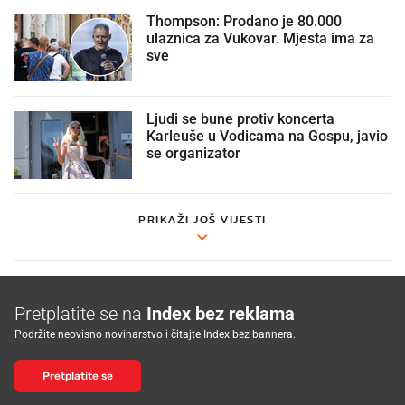
Thompson: Prodano je 80.000
ulaznica za Vukovar. Mjesta ima za
sve
Ljudi se bune protiv koncerta
Karleuše u Vodicama na Gospu, javio
se organizator
PRIKAŽI JOŠ VIJESTI
Pretplatite se na
Index bez reklama
Podržite neovisno novinarstvo i čitajte Index bez bannera.
Pretplatite se