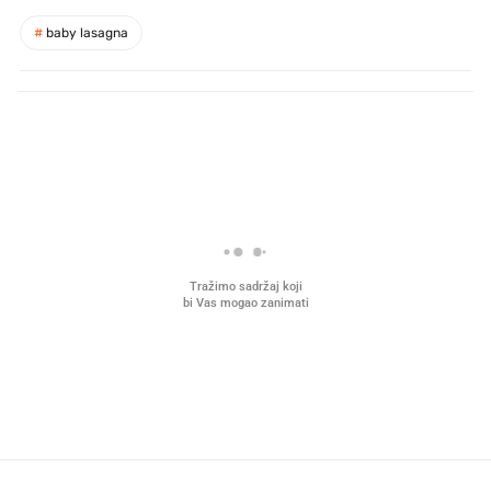
#
baby lasagna
PROČITAJTE JOŠ
Što povezuje Lexus i
Mokri prsti, kruh i paštet
legendarnog Ponyja?
ritual koji nikad nismo p