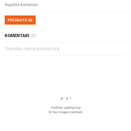
PRIJAVITE SE
KOMENTARI
(0)
Trenutno nema komentara.
PROČITAJTE JOŠ
Što povezuje Lexus i
Mokri prsti, kruh i paštet