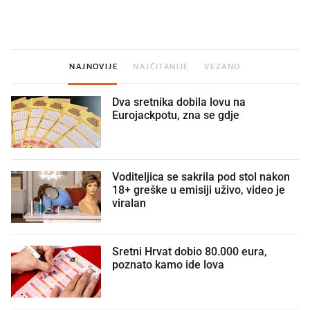
legendarnog Ponyja?
ritual koji nikad nismo p
NAJNOVIJE
NAJČITANIJE
VEZANO
Dva sretnika dobila lovu na
Eurojackpotu, zna se gdje
Voditeljica se sakrila pod stol nakon
18+ greške u emisiji uživo, video je
viralan
Sretni Hrvat dobio 80.000 eura,
poznato kamo ide lova