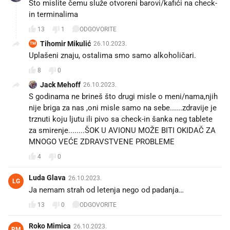
Što mislite čemu služe otvoreni barovi/kafići na check-
in terminalima
13
1
ODGOVORITE
Tihomir Mikulić
26.10.2023.
TM
Uplašeni znaju, ostalima smo samo alkoholičari.
8
0
Jack Mehoff
26.10.2023.
S godinama ne brineš što drugi misle o meni/nama,njih
nije briga za nas ,oni misle samo na sebe......zdravije je
trznuti koju ljutu ili pivo sa check-in šanka neg tablete
za smirenje........ŠOK U AVIONU MOŽE BITI OKIDAČ ZA
MNOGO VEĆE ZDRAVSTVENE PROBLEME
4
0
Luda Glava
26.10.2023.
LG
Ja nemam strah od letenja nego od padanja…
13
0
ODGOVORITE
Roko Mimica
26.10.2023.
RM