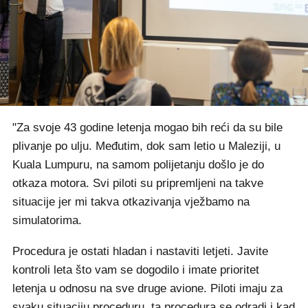
"Za svoje 43 godine letenja mogao bih reći da su bile
plivanje po ulju. Međutim, dok sam letio u Maleziji, u
Kuala Lumpuru, na samom polijetanju došlo je do
otkaza motora. Svi piloti su pripremljeni na takve
situacije jer mi takva otkazivanja vježbamo na
simulatorima.
Procedura je ostati hladan i nastaviti letjeti. Javite
kontroli leta što vam se dogodilo i imate prioritet
letenja u odnosu na sve druge avione. Piloti imaju za
svaku situaciju proceduru, ta procedura se odradi i kad