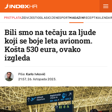
PRETPLATA
ZID
VIJESTI
OGLASI
CIJENE
SPORT
MAGAZIN
RECEPTI
KALENDA
Bili smo na tečaju za ljude
koji se boje leta avionom.
Košta 530 eura, ovako
izgleda
Piše:
Karlo Ivković
21:57, 26. listopada 2023.