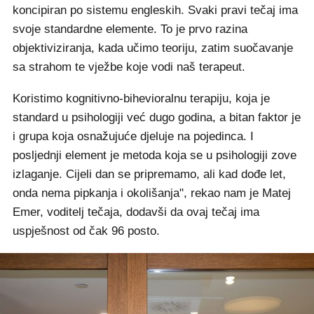
koncipiran po sistemu engleskih. Svaki pravi tečaj ima
svoje standardne elemente. To je prvo razina
objektiviziranja, kada učimo teoriju, zatim suočavanje
sa strahom te vježbe koje vodi naš terapeut.
Koristimo kognitivno-bihevioralnu terapiju, koja je
standard u psihologiji već dugo godina, a bitan faktor je
i grupa koja osnažujuće djeluje na pojedinca. I
posljednji element je metoda koja se u psihologiji zove
izlaganje. Cijeli dan se pripremamo, ali kad dođe let,
onda nema pipkanja i okolišanja", rekao nam je Matej
Emer, voditelj tečaja, dodavši da ovaj tečaj ima
uspješnost od čak 96 posto.