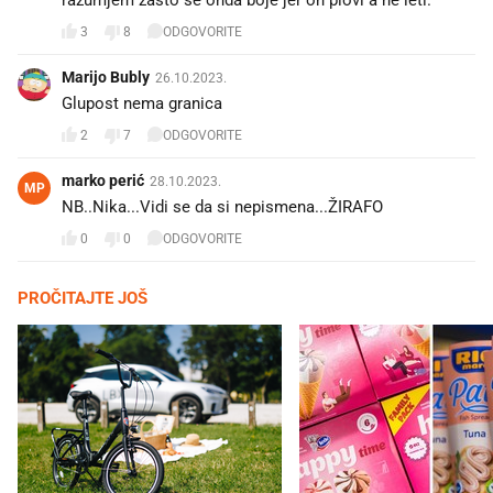
3
8
ODGOVORITE
Marijo Bubly
26.10.2023.
Glupost nema granica ✈
2
7
ODGOVORITE
marko perić
28.10.2023.
MP
NB..Nika...Vidi se da si nepismena...ŽIRAFO
0
0
ODGOVORITE
PROČITAJTE JOŠ