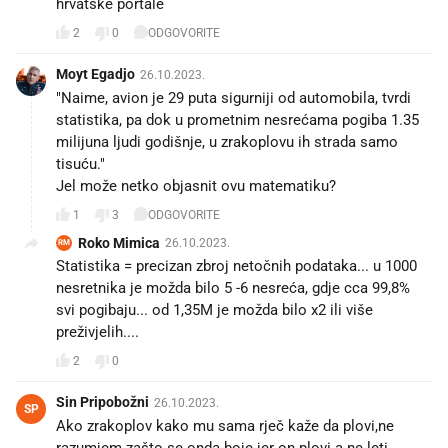
hrvatske portale
2
0
ODGOVORITE
Moyt Egadjo
26.10.2023.
"Naime, avion je 29 puta sigurniji od automobila, tvrdi
statistika, pa dok u prometnim nesrećama pogiba 1.35
milijuna ljudi godišnje, u zrakoplovu ih strada samo
tisuću."
Jel može netko objasnit ovu matematiku?
1
3
ODGOVORITE
Roko Mimica
26.10.2023.
RM
Statistika = precizan zbroj netočnih podataka... u 1000
nesretnika je možda bilo 5 -6 nesreća, gdje cca 99,8%
svi pogibaju... od 1,35M je možda bilo x2 ili više
preživjelih....
2
0
Sin Pripobožni
26.10.2023.
SP
Ako zrakoplov kako mu sama rječ kaže da plovi,ne
razumjem zašto se onda boje jer on plovi a ne leti.