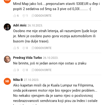
Mind Map jako loš....preporučam staviti 530EUR u đep i
popiti 2 sedativa od 5mg sa 3 pive od 0,33l......... :(
6
1
ODGOVORITE
Adri Anic
26.10.2023.
Osobno me nije strah letenja, ali razumijem ljude koje
je. Meni je osobno puno gora voznja automobilom ili
busom (na dulje trase).
5
0
ODGOVORITE
Predrag Vida Turbo
26.10.2023.
Ne brinite, još ni jedan avion nije ostao u zraku
3
0
ODGOVORITE
Nika B
27.10.2023.
NB
Ako kapetan misli da je Kuala Lumpur na Filipinima,
onda pokvareni motor nije bio njegov jedini problem...
No nekako vjerujem da je samo rijec o poslovicnoj
neobrazovanosti sendvicara koji pisu za Index i ostale