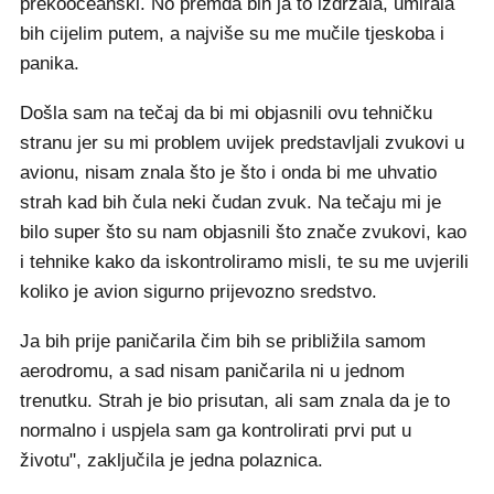
prekooceanski. No premda bih ja to izdržala, umirala
bih cijelim putem, a najviše su me mučile tjeskoba i
panika.
Došla sam na tečaj da bi mi objasnili ovu tehničku
stranu jer su mi problem uvijek predstavljali zvukovi u
avionu, nisam znala što je što i onda bi me uhvatio
strah kad bih čula neki čudan zvuk. Na tečaju mi je
bilo super što su nam objasnili što znače zvukovi, kao
i tehnike kako da iskontroliramo misli, te su me uvjerili
koliko je avion sigurno prijevozno sredstvo.
Ja bih prije paničarila čim bih se približila samom
aerodromu, a sad nisam paničarila ni u jednom
trenutku. Strah je bio prisutan, ali sam znala da je to
normalno i uspjela sam ga kontrolirati prvi put u
životu", zaključila je jedna polaznica.