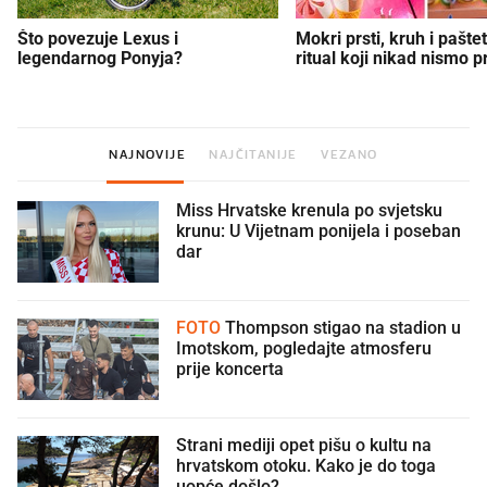
Što povezuje Lexus i
Mokri prsti, kruh i paštet
legendarnog Ponyja?
ritual koji nikad nismo p
NAJNOVIJE
NAJČITANIJE
VEZANO
Miss Hrvatske krenula po svjetsku
krunu: U Vijetnam ponijela i poseban
dar
FOTO
Thompson stigao na stadion u
Imotskom, pogledajte atmosferu
prije koncerta
Strani mediji opet pišu o kultu na
hrvatskom otoku. Kako je do toga
uopće došlo?