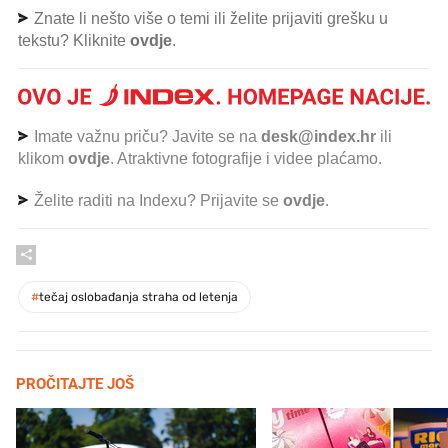
Znate li nešto više o temi ili želite prijaviti grešku u
tekstu? Kliknite
ovdje
.
Imate važnu priču? Javite se na
desk@index.hr
ili
klikom
ovdje
. Atraktivne fotografije i videe plaćamo.
Želite raditi na Indexu? Prijavite se
ovdje
.
#
tečaj oslobađanja straha od letenja
PROČITAJTE JOŠ