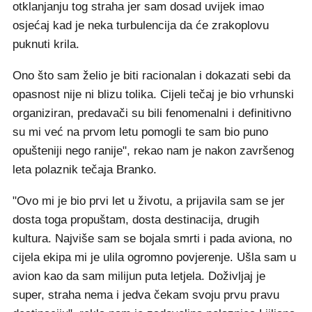
otklanjanju tog straha jer sam dosad uvijek imao
osjećaj kad je neka turbulencija da će zrakoplovu
puknuti krila.
Ono što sam želio je biti racionalan i dokazati sebi da
opasnost nije ni blizu tolika. Cijeli tečaj je bio vrhunski
organiziran, predavači su bili fenomenalni i definitivno
su mi već na prvom letu pomogli te sam bio puno
opušteniji nego ranije", rekao nam je nakon završenog
leta polaznik tečaja Branko.
"Ovo mi je bio prvi let u životu, a prijavila sam se jer
dosta toga propuštam, dosta destinacija, drugih
kultura. Najviše sam se bojala smrti i pada aviona, no
cijela ekipa mi je ulila ogromno povjerenje. Ušla sam u
avion kao da sam milijun puta letjela. Doživljaj je
super, straha nema i jedva čekam svoju prvu pravu