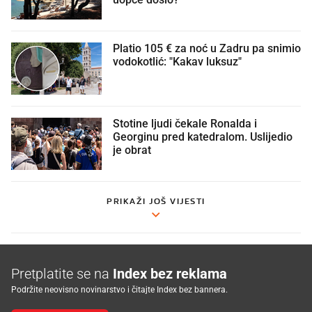
Platio 105 € za noć u Zadru pa snimio
vodokotlić: "Kakav luksuz"
Stotine ljudi čekale Ronalda i
Georginu pred katedralom. Uslijedio
je obrat
PRIKAŽI JOŠ VIJESTI
Pretplatite se na
Index bez reklama
Podržite neovisno novinarstvo i čitajte Index bez bannera.