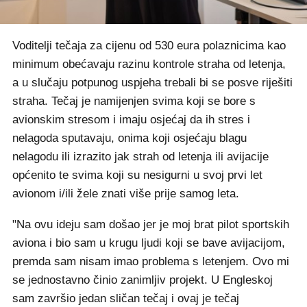
Voditelji tečaja za cijenu od 530 eura polaznicima kao
minimum obećavaju razinu kontrole straha od letenja,
a u slučaju potpunog uspjeha trebali bi se posve riješiti
straha. Tečaj je namijenjen svima koji se bore s
avionskim stresom i imaju osjećaj da ih stres i
nelagoda sputavaju, onima koji osjećaju blagu
nelagodu ili izrazito jak strah od letenja ili avijacije
općenito te svima koji su nesigurni u svoj prvi let
avionom i/ili žele znati više prije samog leta.
"Na ovu ideju sam došao jer je moj brat pilot sportskih
aviona i bio sam u krugu ljudi koji se bave avijacijom,
premda sam nisam imao problema s letenjem. Ovo mi
se jednostavno činio zanimljiv projekt. U Engleskoj
sam završio jedan sličan tečaj i ovaj je tečaj