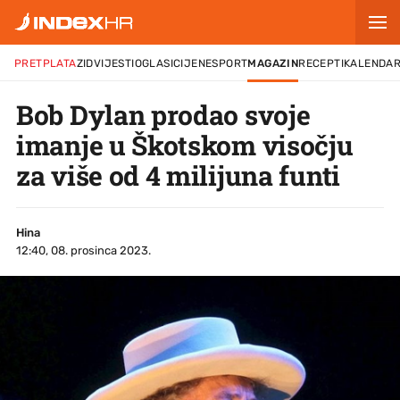
PRETPLATA
ZID
VIJESTI
OGLASI
CIJENE
SPORT
MAGAZIN
RECEPTI
KALENDA
Bob Dylan prodao svoje
imanje u Škotskom visočju
za više od 4 milijuna funti
Hina
12:40, 08. prosinca 2023.