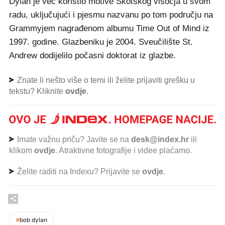
Dylan je već koristio motive Škotskog visočja u svom
radu, uključujući i pjesmu nazvanu po tom području na
Grammyjem nagrađenom albumu Time Out of Mind iz
1997. godine. Glazbeniku je 2004. Sveučilište St.
Andrew dodijelilo počasni doktorat iz glazbe.
Znate li nešto više o temi ili želite prijaviti grešku u
tekstu? Kliknite
ovdje
.
Imate važnu priču? Javite se na
desk@index.hr
ili
klikom
ovdje
. Atraktivne fotografije i videe plaćamo.
Želite raditi na Indexu? Prijavite se
ovdje
.
#
bob dylan