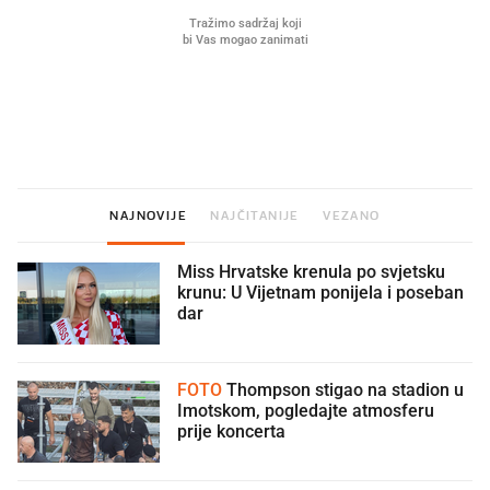
Što povezuje Lexus i
Mokri prsti, kruh i paštet
legendarnog Ponyja?
ritual koji nikad nismo p
NAJNOVIJE
NAJČITANIJE
VEZANO
Miss Hrvatske krenula po svjetsku
krunu: U Vijetnam ponijela i poseban
dar
FOTO
Thompson stigao na stadion u
Imotskom, pogledajte atmosferu
prije koncerta