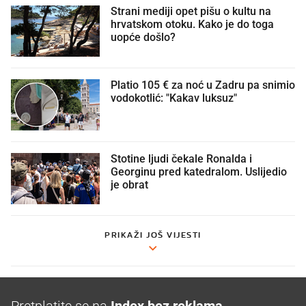
Strani mediji opet pišu o kultu na
hrvatskom otoku. Kako je do toga
uopće došlo?
Platio 105 € za noć u Zadru pa snimio
vodokotlić: "Kakav luksuz"
Stotine ljudi čekale Ronalda i
Georginu pred katedralom. Uslijedio
je obrat
PRIKAŽI JOŠ VIJESTI
Pretplatite se na
Index bez reklama