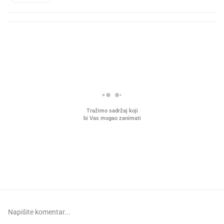
PROČITAJTE JOŠ
Što povezuje Lexus i
Mokri prsti, kruh i paštet
legendarnog Ponyja?
ritual koji nikad nismo p