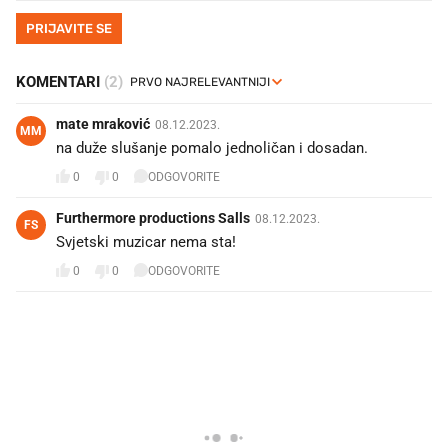
PRIJAVITE SE
KOMENTARI
(2)
mate mraković
08.12.2023.
MM
na duže slušanje pomalo jednoličan i dosadan.
0
0
ODGOVORITE
Furthermore productions Salls
08.12.2023.
FS
Svjetski muzicar nema sta!
0
0
ODGOVORITE
PROČITAJTE JOŠ