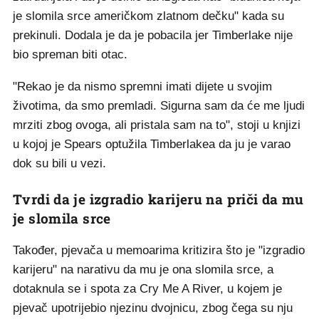
je slomila srce američkom zlatnom dečku" kada su
prekinuli. Dodala je da je pobacila jer Timberlake nije
bio spreman biti otac.
"Rekao je da nismo spremni imati dijete u svojim
životima, da smo premladi. Sigurna sam da će me ljudi
mrziti zbog ovoga, ali pristala sam na to", stoji u knjizi
u kojoj je Spears optužila Timberlakea da ju je varao
dok su bili u vezi.
Tvrdi da je izgradio karijeru na priči da mu
je slomila srce
Također, pjevača u memoarima kritizira što je "izgradio
karijeru" na narativu da mu je ona slomila srce, a
dotaknula se i spota za Cry Me A River, u kojem je
pjevač upotrijebio njezinu dvojnicu, zbog čega su nju