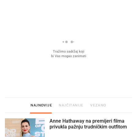
PROČITAJTE JOŠ
Što povezuje Lexus i
Hrana bez koje ne idem
legendarnog Ponyja?
plažu sada je na akciji u
Kauflandu
NAJNOVIJE
NAJČITANIJE
VEZANO
Anne Hathaway na premijeri filma
privukla pažnju trudničkim outfitom