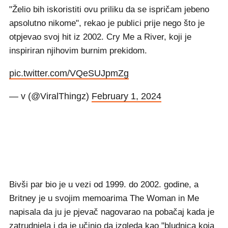
"Želio bih iskoristiti ovu priliku da se ispričam jebeno
apsolutno nikome", rekao je publici prije nego što je
otpjevao svoj hit iz 2002. Cry Me a River, koji je
inspiriran njihovim burnim prekidom.
pic.twitter.com/VQeSUJpmZg
— v (@ViralThingz)
February 1, 2024
Bivši par bio je u vezi od 1999. do 2002. godine, a
Britney je u svojim memoarima The Woman in Me
napisala da ju je pjevač nagovarao na pobačaj kada je
zatrudnjela i da je učinio da izgleda kao "bludnica koja