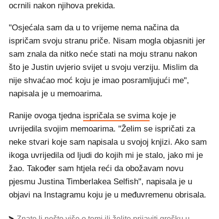
ocrnili nakon njihova prekida.
"Osjećala sam da u to vrijeme nema načina da
ispričam svoju stranu priče. Nisam mogla objasniti jer
sam znala da nitko neće stati na moju stranu nakon
što je Justin uvjerio svijet u svoju verziju. Mislim da
nije shvaćao moć koju je imao posramljujući me",
napisala je u memoarima.
Ranije ovoga tjedna
ispričala se svima
koje je
uvrijedila svojim memoarima. "Želim se ispričati za
neke stvari koje sam napisala u svojoj knjizi. Ako sam
ikoga uvrijedila od ljudi do kojih mi je stalo, jako mi je
žao. Također sam htjela reći da obožavam novu
pjesmu Justina Timberlakea Selfish", napisala je u
objavi na Instagramu koju je u međuvremenu obrisala.
Znate li nešto više o temi ili želite prijaviti grešku u