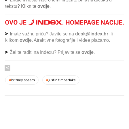
tekstu? Kliknite
ovdje
.
Imate važnu priču? Javite se na
desk@index.hr
ili
klikom
ovdje
. Atraktivne fotografije i videe plaćamo.
Želite raditi na Indexu? Prijavite se
ovdje
.
#
britney spears
#
justin timberlake
PROČITAJTE JOŠ