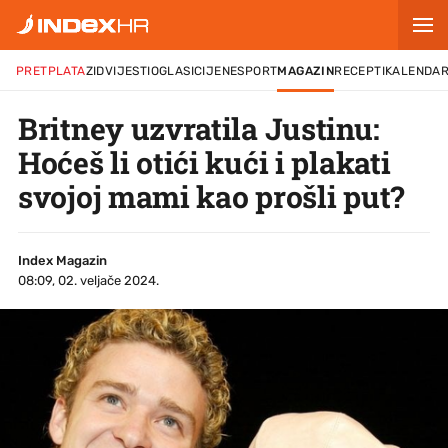
PRETPLATA
ZID
VIJESTI
OGLASI
CIJENE
SPORT
MAGAZIN
RECEPTI
KALENDA
Britney uzvratila Justinu:
Hoćeš li otići kući i plakati
svojoj mami kao prošli put?
Index Magazin
08:09, 02. veljače 2024.