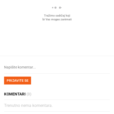
Što povezuje Lexus i
Hrana bez koje ne idem
legendarnog Ponyja?
plažu sada je na akciji u
Kauflandu
PRIJAVITE SE
KOMENTARI
(0)
Trenutno nema komentara.