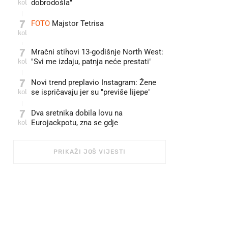
kol
dobrodošla"
7
FOTO
Majstor Tetrisa
kol
7
Mračni stihovi 13-godišnje North West:
kol
"Svi me izdaju, patnja neće prestati"
7
Novi trend preplavio Instagram: Žene
kol
se ispričavaju jer su "previše lijepe"
7
Dva sretnika dobila lovu na
kol
Eurojackpotu, zna se gdje
PRIKAŽI JOŠ VIJESTI