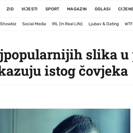
ZID
VIJESTI
SPORT
MAGAZIN
OGLASI
CIJEN
& Showbiz
Social Media
IRL (In Real Life)
Ljubav & Dating
WTF
jpopularnijih slika u 
kazuju istog čovjeka