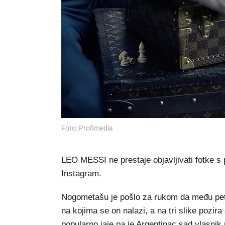
Foto: Profimedia
LEO MESSI ne prestaje objavljivati fotke s 
Instagram.
Nogometašu je pošlo za rukom da među pet na
na kojima se on nalazi, a na tri slike pozir
popularno jaje pa je Argentinac sad vlasnik 