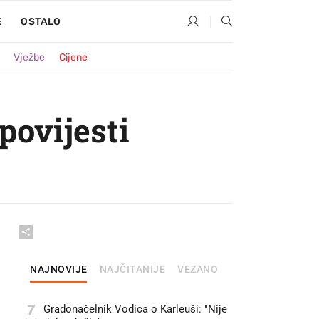
E
OSTALO
Vježbe
Cijene
povijesti
NAJNOVIJE
NAJČITANIJE
VEZANO
7
Gradonačelnik Vodica o Karleuši: "Nije