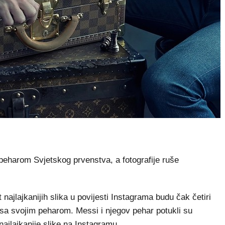
peharom Svjetskog prvenstva, a fotografije ruše
jlajkanijih slika u povijesti Instagrama budu čak četiri
a sa svojim peharom. Messi i njegov pehar potukli su
najlajkanije slike na Instagramu.