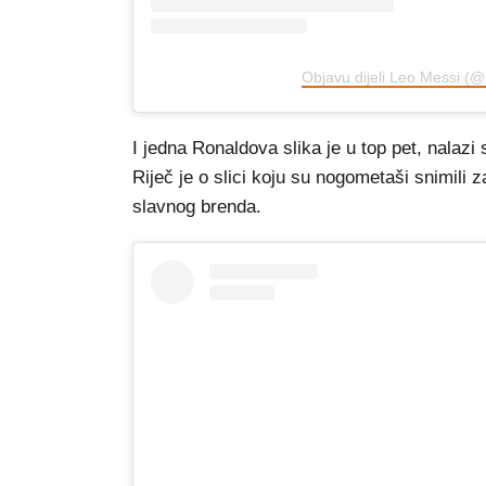
Objavu dijeli Leo Messi (
I jedna Ronaldova slika je u top pet, nalaz
Riječ je o slici koju su nogometaši snimili z
slavnog brenda.