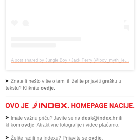
A post shared by Jungle Boy • Jack Perry (@boy_myth_legend)
o
Znate li nešto više o temi ili želite prijaviti grešku u
tekstu? Kliknite
ovdje
.
Imate važnu priču? Javite se na
desk@index.hr
ili
klikom
ovdje
. Atraktivne fotografije i videe plaćamo.
Želite raditi na Indexu? Prijavite se
ovdje
.