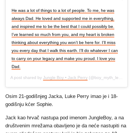
He was a lot of things to a lot of people. To me, he was
always Dad. He loved and supported me in everything,
and inspired me to be the best that I could possibly be.
I’ve learned so much from you, and my heart is broken
thinking about everything you won’t be here for. I’ll miss
you every day that I walk this earth. I’ll do whatever I can
to carry on your legacy and make you proud. I love you
Dad.
A post shared by
Jungle Boy • Jack Perry
(@boy_myth_legend) on
Osim 21-godišnjeg Jacka, Luke Perry imao je i 18-
godišnju kćer Sophie.
Jack kao hrvač nastupa pod imenom JungleBoy, a na
društvenim mrežama obavljeno je da neće nastupiti na