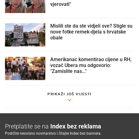
vjerovati"
Mislili ste da ste vidjeli sve? Stigle su
nove fotke remek-djela s hrvatske
obale
Amerikanac komentirao cijene u RH,
vozač Ubera mu odgovorio:
"Zamislite nas..."
PRIKAŽI JOŠ VIJESTI
Pretplatite se na
Index bez reklama
Podržite neovisno novinarstvo i čitajte Index bez bannera.