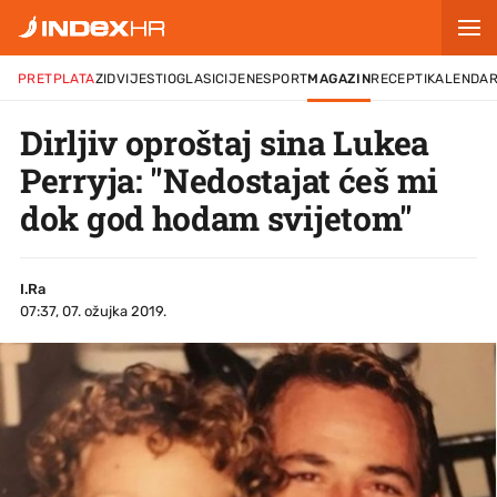
PRETPLATA
ZID
VIJESTI
OGLASI
CIJENE
SPORT
MAGAZIN
RECEPTI
KALENDA
Dirljiv oproštaj sina Lukea
Perryja: "Nedostajat ćeš mi
dok god hodam svijetom"
I.Ra
07:37, 07. ožujka 2019.