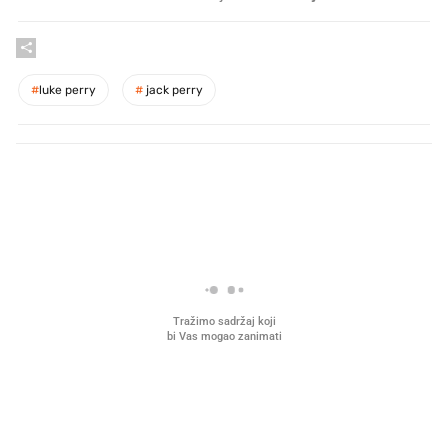
#
luke perry
#
jack perry
PROČITAJTE JOŠ
Što povezuje Lexus i
Mokri prsti, kruh i paštet
legendarnog Ponyja?
ritual koji nikad nismo p