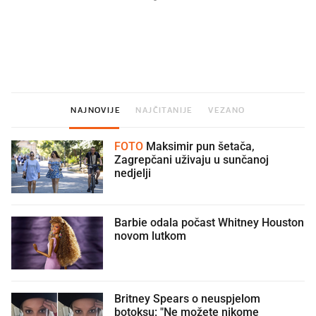
Što povezuje Lexus i
Mokri prsti, kruh i paštet
legendarnog Ponyja?
ritual koji nikad nismo p
NAJNOVIJE
NAJČITANIJE
VEZANO
FOTO
Maksimir pun šetača,
Zagrepčani uživaju u sunčanoj
nedjelji
Barbie odala počast Whitney Houston
novom lutkom
Britney Spears o neuspjelom
botoksu: "Ne možete nikome