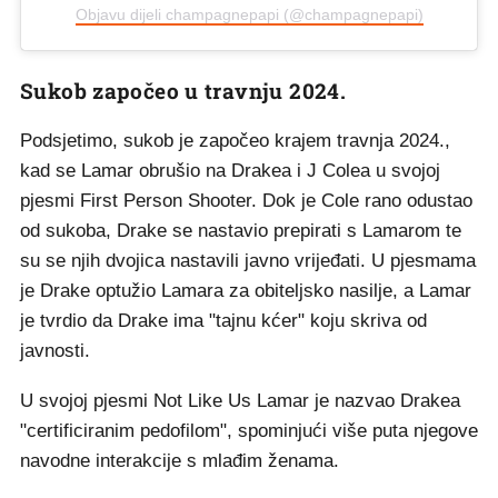
Objavu dijeli champagnepapi (@champagnepapi)
Sukob započeo u travnju 2024.
Podsjetimo, sukob je započeo krajem travnja 2024.,
kad se Lamar obrušio na Drakea i J Colea u svojoj
pjesmi First Person Shooter. Dok je Cole rano odustao
od sukoba, Drake se nastavio prepirati s Lamarom te
su se njih dvojica nastavili javno vrijeđati. U pjesmama
je Drake optužio Lamara za obiteljsko nasilje, a Lamar
je tvrdio da Drake ima "tajnu kćer" koju skriva od
javnosti.
U svojoj pjesmi Not Like Us Lamar je nazvao Drakea
"certificiranim pedofilom", spominjući više puta njegove
navodne interakcije s mlađim ženama.