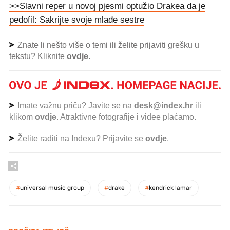
>>Slavni reper u novoj pjesmi optužio Drakea da je
pedofil: Sakrijte svoje mlađe sestre
Znate li nešto više o temi ili želite prijaviti grešku u
tekstu? Kliknite
ovdje
.
Imate važnu priču? Javite se na
desk@index.hr
ili
klikom
ovdje
. Atraktivne fotografije i videe plaćamo.
Želite raditi na Indexu? Prijavite se
ovdje
.
#
universal music group
#
drake
#
kendrick lamar