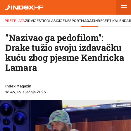
PRETPLATA
ZID
VIJESTI
OGLASI
CIJENE
SPORT
MAGAZIN
RECEPTI
KALENDA
"Nazivao ga pedofilom":
Drake tužio svoju izdavačku
kuću zbog pjesme Kendricka
Lamara
Index Magazin
16:46, 16. siječnja 2025.