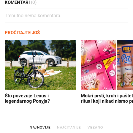
KOMENTARI
(0)
Trenutno nema komentara.
PROČITAJTE JOŠ
Što povezuje Lexus i
Mokri prsti, kruh i paštet
legendarnog Ponyja?
ritual koji nikad nismo p
NAJNOVIJE
NAJČITANIJE
VEZANO