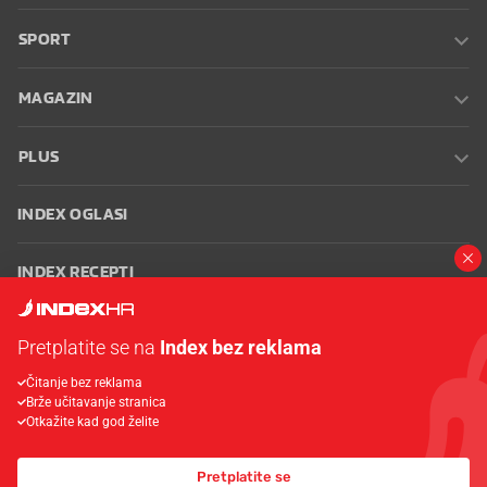
SPORT
MAGAZIN
PLUS
INDEX OGLASI
INDEX RECEPTI
INFO
Pretplatite se na
Index bez reklama
Čitanje bez reklama
Oglašavanje
Zaposli se na Indexu
Kontakt
Impressum
Uvjeti
Brže učitavanje stranica
korištenja
Postavke kolačića
Otkažite kad god želite
Pretplatite se