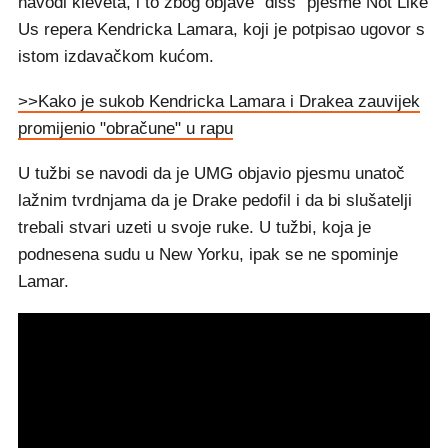
navodi kleveta, i to zbog objave "diss" pjesme Not Like
Us repera Kendricka Lamara, koji je potpisao ugovor s
istom izdavačkom kućom.
>>Kako je sukob Kendricka Lamara i Drakea zauvijek
promijenio "obračune" u rapu
U tužbi se navodi da je UMG objavio pjesmu unatoč
lažnim tvrdnjama da je Drake pedofil i da bi slušatelji
trebali stvari uzeti u svoje ruke. U tužbi, koja je
podnesena sudu u New Yorku, ipak se ne spominje
Lamar.