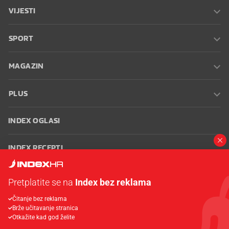
VIJESTI
SPORT
MAGAZIN
PLUS
INDEX OGLASI
INDEX RECEPTI
INFO
Pretplatite se na
Index bez reklama
Čitanje bez reklama
Oglašavanje
Zaposli se na Indexu
Kontakt
Impressum
Uvjeti
Brže učitavanje stranica
korištenja
Postavke kolačića
Otkažite kad god želite