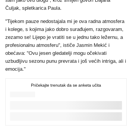
sam jako ovu ulogu", kroz smijeh govori Dajana
Čuljak, spletkarica Paula.
"Tijekom pauze nedostajala mi je ova radna atmosfera
i kolege, s kojima jako dobro surađujem, razgovaram,
zezamo se! Lijepo je vratiti se u jednu tako ležernu, a
profesionalnu atmosferu", ističe Jasmin Mekić i
obećava: "Ovu jesen gledatelji mogu očekivati
uzbudljivu sezonu punu prevrata i još većih intriga, ali i
emocija."