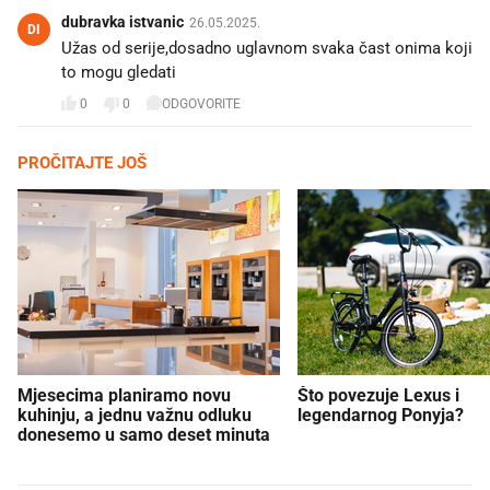
dubravka istvanic
26.05.2025.
DI
Užas od serije,dosadno uglavnom svaka čast onima koji
to mogu gledati
0
0
ODGOVORITE
PROČITAJTE JOŠ
Mjesecima planiramo novu
Što povezuje Lexus i
kuhinju, a jednu važnu odluku
legendarnog Ponyja?
donesemo u samo deset minuta