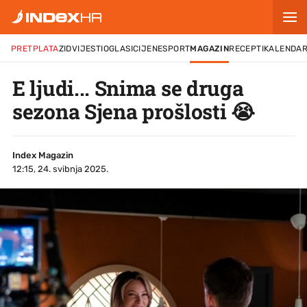
PRETPLATA
ZID
VIJESTI
OGLASI
CIJENE
SPORT
MAGAZIN
RECEPTI
KALENDA
E ljudi... Snima se druga
sezona Sjena prošlosti 😭
Index Magazin
12:15, 24. svibnja 2025.