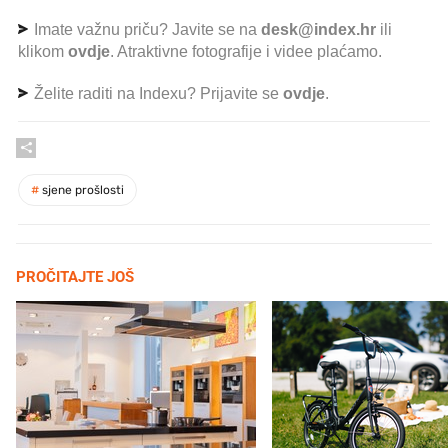
Imate važnu priču? Javite se na
desk@index.hr
ili
klikom
ovdje
. Atraktivne fotografije i videe plaćamo.
Želite raditi na Indexu? Prijavite se
ovdje
.
#
sjene prošlosti
PROČITAJTE JOŠ