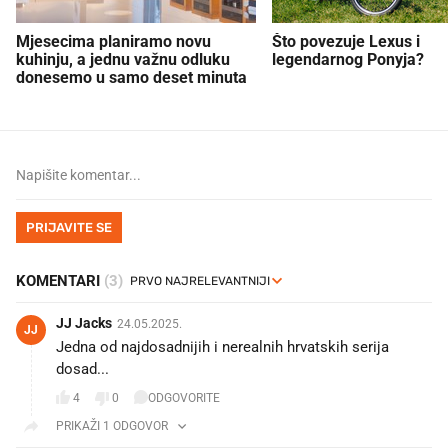
Mjesecima planiramo novu
Što povezuje Lexus i
kuhinju, a jednu važnu odluku
legendarnog Ponyja?
donesemo u samo deset minuta
PRIJAVITE SE
KOMENTARI
(3)
JJ Jacks
24.05.2025.
JJ
Jedna od najdosadnijih i nerealnih hrvatskih serija
dosad...
4
0
ODGOVORITE
PRIKAŽI 1 ODGOVOR