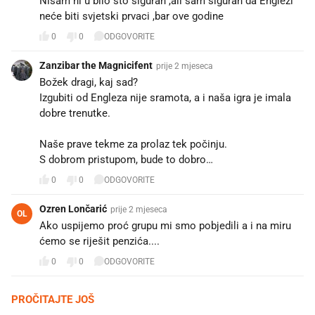
Nisam ni u bilo što siguran ,ali sam siguran da Englezi
neće biti svjetski prvaci ,bar ove godine
0
0
ODGOVORITE
Zanzibar the Magnicifent
prije 2 mjeseca
Božek dragi, kaj sad?
Izgubiti od Engleza nije sramota, a i naša igra je imala
dobre trenutke.
Naše prave tekme za prolaz tek počinju.
S dobrom pristupom, bude to dobro…
0
0
ODGOVORITE
Ozren Lončarić
prije 2 mjeseca
OL
Ako uspijemo proć grupu mi smo pobjedili a i na miru
ćemo se riješit penzića....
0
0
ODGOVORITE
PROČITAJTE JOŠ