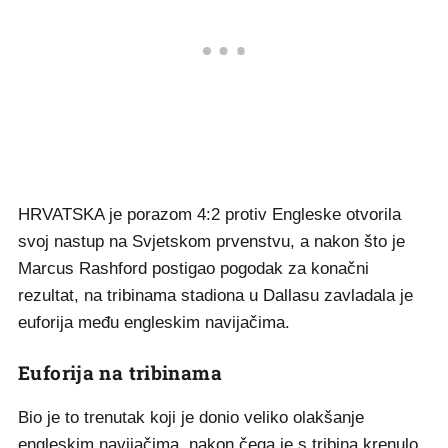
HRVATSKA je porazom 4:2 protiv Engleske otvorila
svoj nastup na Svjetskom prvenstvu, a nakon što je
Marcus Rashford postigao pogodak za konačni
rezultat, na tribinama stadiona u Dallasu zavladala je
euforija među engleskim navijačima.
Euforija na tribinama
Bio je to trenutak koji je donio veliko olakšanje
engleskim navijačima, nakon čega je s tribina krenulo