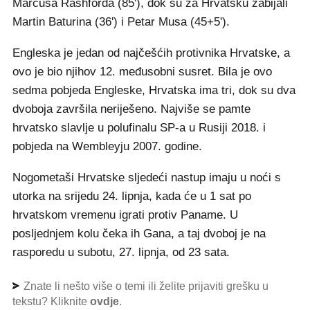
Marcusa Rashforda (85'), dok su za Hrvatsku zabijali
Martin Baturina (36') i Petar Musa (45+5').
Engleska je jedan od najčešćih protivnika Hrvatske, a
ovo je bio njihov 12. međusobni susret. Bila je ovo
sedma pobjeda Engleske, Hrvatska ima tri, dok su dva
dvoboja završila neriješeno. Najviše se pamte
hrvatsko slavlje u polufinalu SP-a u Rusiji 2018. i
pobjeda na Wembleyju 2007. godine.
Nogometaši Hrvatske sljedeći nastup imaju u noći s
utorka na srijedu 24. lipnja, kada će u 1 sat po
hrvatskom vremenu igrati protiv Paname. U
posljednjem kolu čeka ih Gana, a taj dvoboj je na
rasporedu u subotu, 27. lipnja, od 23 sata.
Znate li nešto više o temi ili želite prijaviti grešku u
tekstu? Kliknite
ovdje
.