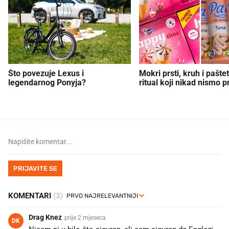
Što povezuje Lexus i
Mokri prsti, kruh i paštet
legendarnog Ponyja?
ritual koji nikad nismo p
PRIJAVITE SE
KOMENTARI
(3)
Drag Knez
prije 2 mjeseca
DK