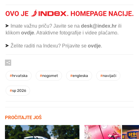
Imate važnu priču? Javite se na
desk@index.hr
ili
klikom
ovdje
. Atraktivne fotografije i videe plaćamo.
Želite raditi na Indexu? Prijavite se
ovdje
.
#
hrvatska
#
nogomet
#
engleska
#
navijači
#
sp 2026
PROČITAJTE JOŠ