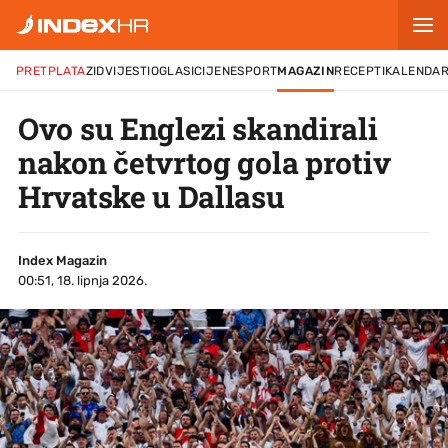
PRETPLATA
ZID
VIJESTI
OGLASI
CIJENE
SPORT
MAGAZIN
RECEPTI
KALENDA
Ovo su Englezi skandirali
nakon četvrtog gola protiv
Hrvatske u Dallasu
Index Magazin
00:51, 18. lipnja 2026.