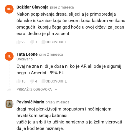
Božidar Glavonja
prije 2 mjeseca
BG
Nakon potpisivanja dresa, slijedila je primopredaja
članske iskaznice koja će ovom košarkaškom velikanu
omogućiti kupnju čega god hoće u ovoj državi za jedan
euro. Jedino je plin za cent
29
3
ODGOVORITE
Tata Leone
prije 2 mjeseca
TL
Uređivano
Ovaj ne zna ni di je dosa ni ko je AP, ali ode je sigurniji
nego u Americi i 99% EU....
10
4
ODGOVORITE
PRIKAŽI 2 ODGOVORA
Pavlović Mario
prije 2 mjeseca
dragi moj plenki,tvojim propustom i nečinjenjem
hrvatskom šetaju batinaši.
vučić je u srbiji to učinio namjerno a ja želim vjerovati
da je kod tebe neznanje.