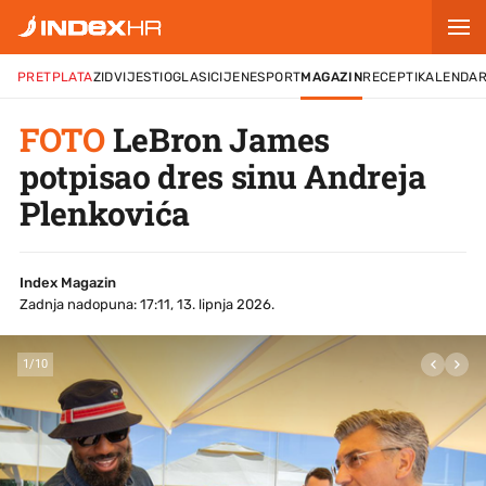
PRETPLATA
ZID
VIJESTI
OGLASI
CIJENE
SPORT
MAGAZIN
RECEPTI
KALENDA
FOTO
LeBron James
potpisao dres sinu Andreja
Plenkovića
Index Magazin
Zadnja nadopuna: 17:11, 13. lipnja 2026.
1
/
10