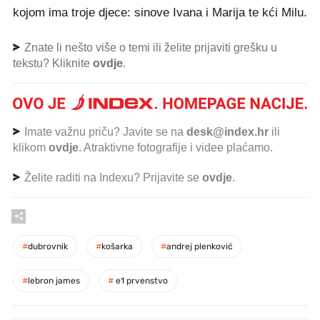
kojom ima troje djece: sinove Ivana i Marija te kći Milu.
Znate li nešto više o temi ili želite prijaviti grešku u
tekstu? Kliknite
ovdje
.
Imate važnu priču? Javite se na
desk@index.hr
ili
klikom
ovdje
. Atraktivne fotografije i videe plaćamo.
Želite raditi na Indexu? Prijavite se
ovdje
.
#
dubrovnik
#
košarka
#
andrej plenković
#
lebron james
#
e1 prvenstvo