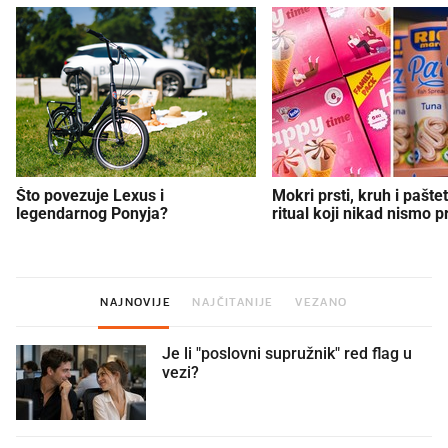
Što povezuje Lexus i
Mokri prsti, kruh i paštet
legendarnog Ponyja?
ritual koji nikad nismo p
NAJNOVIJE
NAJČITANIJE
VEZANO
Je li "poslovni supružnik" red flag u
vezi?