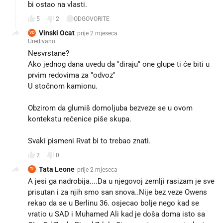
bi ostao na vlasti.
5
2
ODGOVORITE
Vinski Ocat
prije 2 mjeseca
VO
Uređivano
Nesvrstane?
Ako jednog dana uvedu da "diraju" one glupe ti će biti u
prvim redovima za "odvoz"
U stočnom kamionu.
Obzirom da glumiš domoljuba bezveze se u ovom
kontekstu rečenice piše skupa.
Svaki pismeni Rvat bi to trebao znati.
2
0
Tata Leone
prije 2 mjeseca
TL
A jesi ga nadrobija....Da u njegovoj zemlji rasizam je sve
prisutan i za njih smo san snova..Nije bez veze Owens
rekao da se u Berlinu 36. osjecao bolje nego kad se
vratio u SAD i Muhamed Ali kad je doša doma isto sa