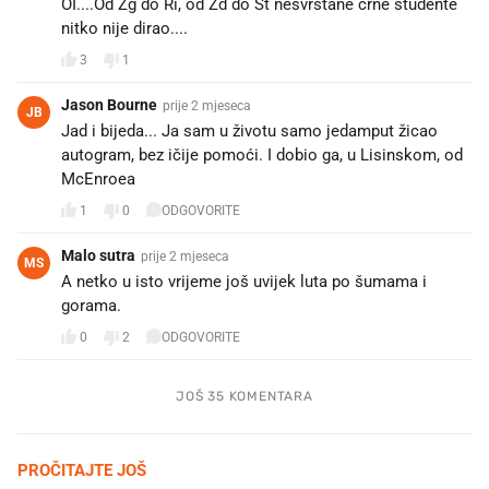
OI....Od Zg do Ri, od Zd do St nesvrstane crne studente
nitko nije dirao....
3
1
Jason Bourne
prije 2 mjeseca
JB
Jad i bijeda... Ja sam u životu samo jedamput žicao
autogram, bez ičije pomoći. I dobio ga, u Lisinskom, od
McEnroea
1
0
ODGOVORITE
Malo sutra
prije 2 mjeseca
MS
A netko u isto vrijeme još uvijek luta po šumama i
gorama. 😎
0
2
ODGOVORITE
JOŠ 35 KOMENTARA
PROČITAJTE JOŠ