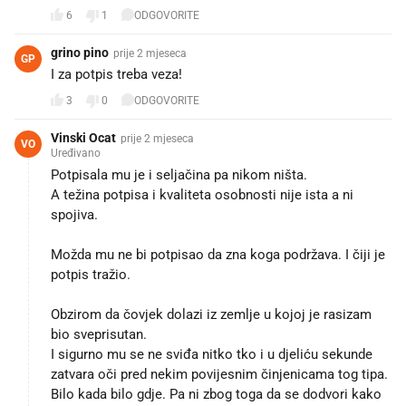
6
1
ODGOVORITE
grino pino
prije 2 mjeseca
GP
I za potpis treba veza!
3
0
ODGOVORITE
Vinski Ocat
prije 2 mjeseca
VO
Uređivano
Potpisala mu je i seljačina pa nikom ništa.
A težina potpisa i kvaliteta osobnosti nije ista a ni
spojiva.
Možda mu ne bi potpisao da zna koga podržava. I čiji je
potpis tražio.
Obzirom da čovjek dolazi iz zemlje u kojoj je rasizam
bio sveprisutan.
I sigurno mu se ne sviđa nitko tko i u djeliću sekunde
zatvara oči pred nekim povijesnim činjenicama tog tipa.
Bilo kada bilo gdje. Pa ni zbog toga da se dodvori kako