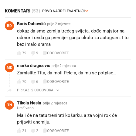
KOMENTARI
(53)
Boris Duhovčić
prije 2 mjeseca
BD
dokaz da smo zemlja trećeg svijeta. dođe majstor na
odmor i onda ga premijer ganja okolo za autogram. I to
bez imalo srama
79
9
ODGOVORITE
marko dragicevic
prije 2 mjeseca
MD
Zamislite Tita, da moli Pele-a, da mu se potpise…
70
6
ODGOVORITE
PRIKAŽI 2 ODGOVORA
Tikola Nesla
prije 2 mjeseca
TN
Uređivano
Mali će na tatu trenirati košarku, a za vojni rok će
prijaviti anemiju.
21
2
ODGOVORITE