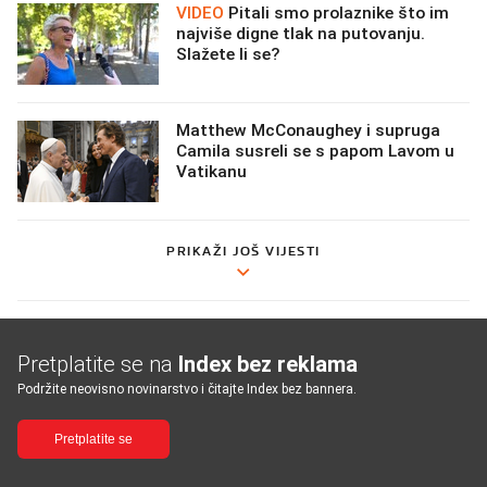
VIDEO
Pitali smo prolaznike što im
najviše digne tlak na putovanju.
Slažete li se?
Matthew McConaughey i supruga
Camila susreli se s papom Lavom u
Vatikanu
PRIKAŽI JOŠ VIJESTI
Pretplatite se na
Index bez reklama
Podržite neovisno novinarstvo i čitajte Index bez bannera.
Pretplatite se