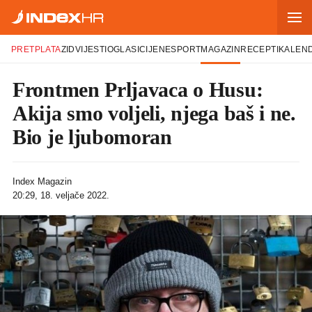
PRETPLATA
ZID
VIJESTI
OGLASI
CIJENE
SPORT
MAGAZIN
RECEPTI
KALEN
Frontmen Prljavaca o Husu:
Akija smo voljeli, njega baš i ne.
Bio je ljubomoran
Index Magazin
20:29, 18. veljače 2022.