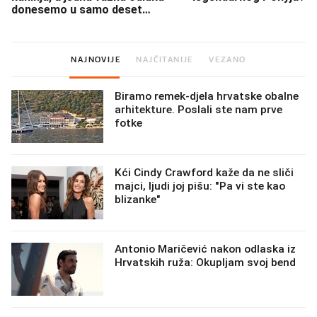
donesemo u samo deset
minuta
NAJNOVIJE
NAJČITANIJE
VEZANO
Biramo remek-djela hrvatske obalne
arhitekture. Poslali ste nam prve
fotke
Kći Cindy Crawford kaže da ne sliči
majci, ljudi joj pišu: "Pa vi ste kao
blizanke"
Antonio Maričević nakon odlaska iz
Hrvatskih ruža: Okupljam svoj bend