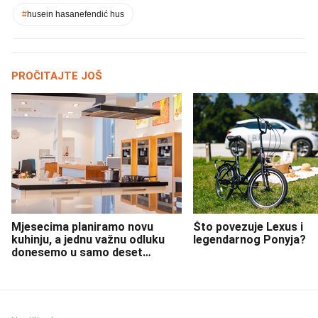
#
husein hasanefendić hus
PROČITAJTE JOŠ
Mjesecima planiramo novu
Što povezuje Lexus i
kuhinju, a jednu važnu odluku
legendarnog Ponyja?
donesemo u samo deset
minuta