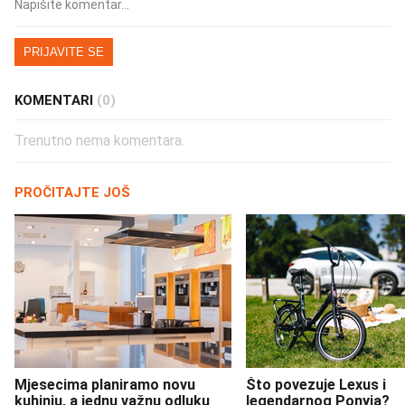
PRIJAVITE SE
KOMENTARI
(0)
Trenutno nema komentara.
PROČITAJTE JOŠ
Mjesecima planiramo novu
Što povezuje Lexus i
kuhinju, a jednu važnu odluku
legendarnog Ponyja?