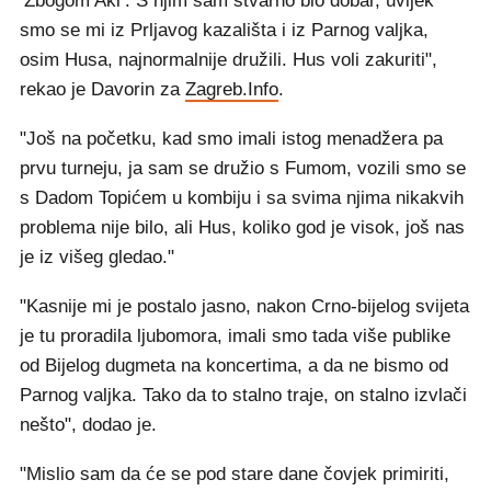
‘Zbogom Aki’. S njim sam stvarno bio dobar, uvijek
smo se mi iz Prljavog kazališta i iz Parnog valjka,
osim Husa, najnormalnije družili. Hus voli zakuriti",
rekao je Davorin za
Zagreb.Info
.
"Još na početku, kad smo imali istog menadžera pa
prvu turneju, ja sam se družio s Fumom, vozili smo se
s Dadom Topićem u kombiju i sa svima njima nikakvih
problema nije bilo, ali Hus, koliko god je visok, još nas
je iz višeg gledao."
"Kasnije mi je postalo jasno, nakon Crno-bijelog svijeta
je tu proradila ljubomora, imali smo tada više publike
od Bijelog dugmeta na koncertima, a da ne bismo od
Parnog valjka. Tako da to stalno traje, on stalno izvlači
nešto", dodao je.
"Mislio sam da će se pod stare dane čovjek primiriti,