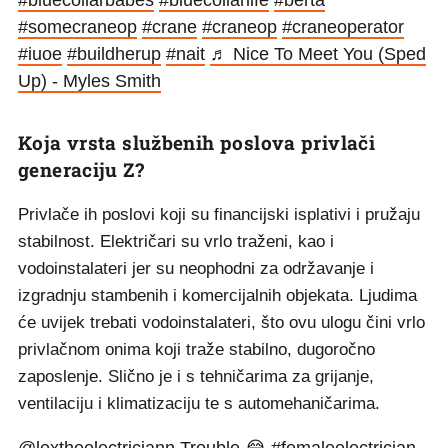
#bluecollarbabes
#bluecollarlife
#berta
#somecraneop
#crane
#craneop
#craneoperator
#iuoe
#buildherup
#nait
♬ Nice To Meet You (Sped
Up) - Myles Smith
Koja vrsta službenih poslova privlači
generaciju Z?
Privlače ih poslovi koji su financijski isplativi i pružaju
stabilnost. Električari su vrlo traženi, kao i
vodoinstalateri jer su neophodni za održavanje i
izgradnju stambenih i komercijalnih objekata. Ljudima
će uvijek trebati vodoinstalateri, što ovu ulogu čini vrlo
privlačnom onima koji traže stabilno, dugoročno
zaposlenje. Slično je i s tehničarima za grijanje,
ventilaciju i klimatizaciju te s automehaničarima.