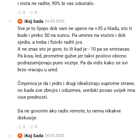
i nista ne radite, 90% bi vas odustalo.
3
0
iKaj Sada
26.03.2025.
IS
Sve je to lijepo dok vani ne upece na +35 u hladu, sto ti
bude i preko 50 na suncu. Pa umires na vrućini i dok
sjedis, a treba i fizicki raditi jos.
A ne znas sto je gore, to ili kad je - 10 pa se smrzavas.
Pa kisa, led, prometne gužve jer takvi poslovi obicno
podrazumijevaju puno voznje. Pa da vidis kako se svi
brzo vracaju u ured.
Činjenica je da i jedni i drugi idealiziraju suprotne strane,
no kada sve zbrojis i oduzmes, uredski posao uvijek ima
vise prednosti.
Da ne govorim ako radis remote, tu nema nikakve
diskusije.
3
0
iKaj Sada
26.03.2025.
IS