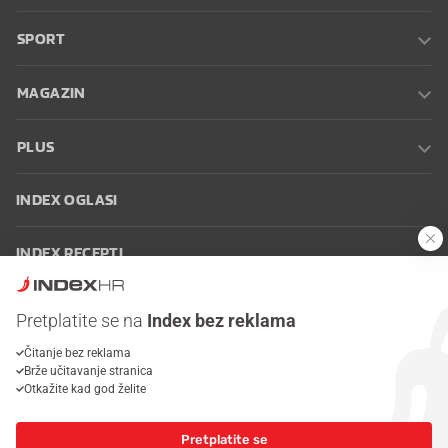
SPORT
MAGAZIN
PLUS
INDEX OGLASI
INDEX RECEPTI
INFO
Pretplatite se na
Index bez reklama
Čitanje bez reklama
Oglašavanje
Zaposli se na Indexu
Kontakt
Impressum
Uvjeti
Brže učitavanje stranica
korištenja
Postavke kolačića
Otkažite kad god želite
Pretplatite se