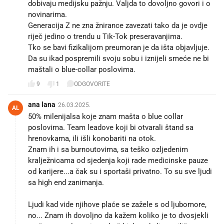
dobivaju medijsku pažnju. Valjda to dovoljno govori i o
novinarima.
Generacija Z ne zna žnirance zavezati tako da je ovdje
riječ jedino o trendu u Tik-Tok preseravanjima.
Tko se bavi fizikalijom preumoran je da išta objavljuje.
Da su ikad pospremili svoju sobu i iznijeli smeće ne bi
maštali o blue-collar poslovima.
9
1
ODGOVORITE
ana lana
26.03.2025.
AL
50% milenijalsa koje znam mašta o blue collar
poslovima. Team leadove koji bi otvarali štand sa
hrenovkama, ili išli konobariti na otok.
Znam ih i sa burnoutovima, sa teško ozljedenim
kralježnicama od sjedenja koji rade medicinske pauze
od karijere...a čak su i sportaši privatno. To su sve ljudi
sa high end zanimanja.
Ljudi kad vide njihove plaće se zažele s od ljubomore,
no... Znam ih dovoljno da kažem koliko je to dvosjekli