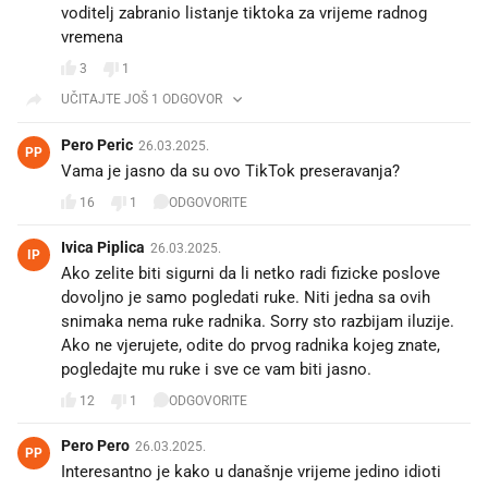
voditelj zabranio listanje tiktoka za vrijeme radnog
vremena
3
1
UČITAJTE JOŠ 1 ODGOVOR
Pero Peric
26.03.2025.
PP
Vama je jasno da su ovo TikTok preseravanja?
16
1
ODGOVORITE
Ivica Piplica
26.03.2025.
IP
Ako zelite biti sigurni da li netko radi fizicke poslove
dovoljno je samo pogledati ruke. Niti jedna sa ovih
snimaka nema ruke radnika. Sorry sto razbijam iluzije.
Ako ne vjerujete, odite do prvog radnika kojeg znate,
pogledajte mu ruke i sve ce vam biti jasno.
12
1
ODGOVORITE
Pero Pero
26.03.2025.
PP
Interesantno je kako u današnje vrijeme jedino idioti