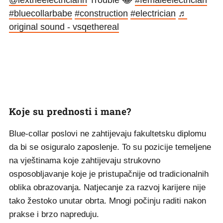
@lextheelectriciann
Trouble 😂
#femaleelectrician
#bluecollarbabe
#construction
#electrician
♬
original sound - vsqethereal
Koje su prednosti i mane?
Blue-collar poslovi ne zahtijevaju fakultetsku diplomu
da bi se osiguralo zaposlenje. To su pozicije temeljene
na vještinama koje zahtijevaju strukovno
osposobljavanje koje je pristupačnije od tradicionalnih
oblika obrazovanja. Natjecanje za razvoj karijere nije
tako žestoko unutar obrta. Mnogi počinju raditi nakon
prakse i brzo napreduju.