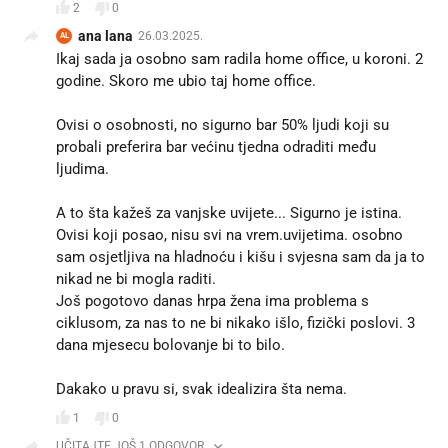
2
0
ana lana
26.03.2025.
AL
Ikaj sada ja osobno sam radila home office, u koroni. 2
godine. Skoro me ubio taj home office.
Ovisi o osobnosti, no sigurno bar 50% ljudi koji su
probali preferira bar većinu tjedna odraditi među
ljudima.
A to šta kažeš za vanjske uvijete... Sigurno je istina.
Ovisi koji posao, nisu svi na vrem.uvijetima. osobno
sam osjetljiva na hladnoću i kišu i svjesna sam da ja to
nikad ne bi mogla raditi.
Još pogotovo danas hrpa žena ima problema s
ciklusom, za nas to ne bi nikako išlo, fizički poslovi. 3
dana mjesecu bolovanje bi to bilo.
Dakako u pravu si, svak idealizira šta nema.
1
0
UČITAJTE JOŠ 1 ODGOVOR