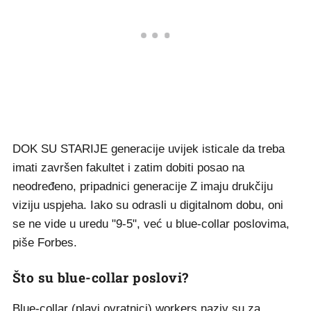
DOK SU STARIJE generacije uvijek isticale da treba
imati završen fakultet i zatim dobiti posao na
neodređeno, pripadnici generacije Z imaju drukčiju
viziju uspjeha. Iako su odrasli u digitalnom dobu, oni
se ne vide u uredu "9-5", već u blue-collar poslovima,
piše Forbes.
Što su blue-collar poslovi?
Blue-collar (plavi ovratnici) workers naziv su za