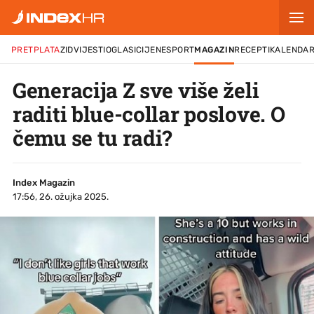
PRETPLATA
ZID
VIJESTI
OGLASI
CIJENE
SPORT
MAGAZIN
RECEPTI
KALENDA
Generacija Z sve više želi
raditi blue-collar poslove. O
čemu se tu radi?
Index Magazin
17:56, 26. ožujka 2025.