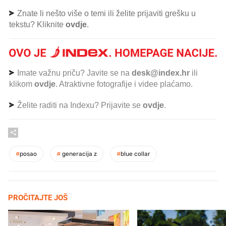
Znate li nešto više o temi ili želite prijaviti grešku u
tekstu? Kliknite
ovdje
.
Imate važnu priču? Javite se na
desk@index.hr
ili
klikom
ovdje
. Atraktivne fotografije i videe plaćamo.
Želite raditi na Indexu? Prijavite se
ovdje
.
#
posao
#
generacija z
#
blue collar
PROČITAJTE JOŠ