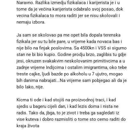
Naravno. Razlika izmedju fizikalaca i karijerista je i u
tome da je većina karijerista odabralo svoj posao, dok
vecina fizikalaca to mora raditi jer se nisu skolovali i
nemaju izbora.
Ja sam se skolovao pa me opet bila dopala terenska
fizikala jer su tu bile pare, u vrijeme kada novaca bas i
nije bilo na finjak poslovima. Sa 4500kn i VSS si sigurno
stan ne bi bio kupio. Godine prodju brzo, zaglibis tu gdje
jesi, okruzen svakakvim neskolovanim primitivcima a u
zadnje vrijeme Indijcima i ostalim imigrantima, oko tebe
treste cajke, ljudi bazde po alkoholu u 7 ujutro, mogao
bih danima nabrajati...Na vrijeme sam pobjegao ali da je
bilo lako, nije.
Kicma ti ode i kad stojiš na proizvodnoj traci, i kad
sjedis u bageru cijeli dan, i kad lezis doma i nista ne
radis. Tako da, jbga, to je zivot i treba ga sagledati iz
vise kuteva i dobro razmisliti o tome sto cemo raditi do
kraja života