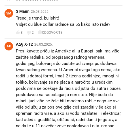
S Mann
26.03.2025.
SM
Trend je trend. bullshit!
Vidjet cu blue collar radnice sa 55 kako isto rade? 😆
8
2
ODGOVORITE
A∆§ X-12
26.03.2025.
AX
Preslikavate priču iz Amerike ali u Europi ipak ima više
zaštite radnika, od propisanog radnog vremena,
godišnjeg, bolovanja do zaštite od zvanja poslodavca
izvan radnog vremena. U Americi svega toga nema, ako
radiš u dobroj formi, imaš 2 tjedna godišnjeg, mnogi ni
toliko, bolovanje se ne plaća a naročito u uredskim
poslovima se očekuje da radiš od jutra do sutra i budeš
poslodavcu na raspolaganju non stop. Nije čudo da
mladi ljudi više ne žele biti moderno roblje nego se sve
više odlučuju za poslove gdje ćeš zaraditi više ako si
spreman raditi više, a ako si vodoinstalater ili električar,
kad odeš s gradilišta, otišao si, radni dan ti je gotov, a
ne da te u 11 navečer zove poslodavac i pita, probao