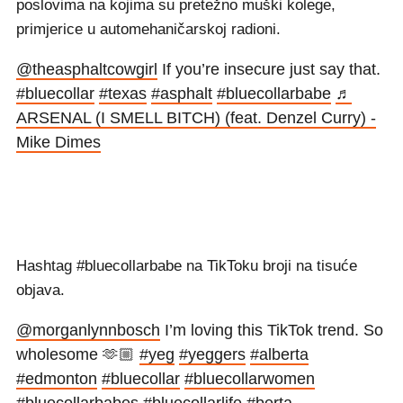
poslovima na kojima su pretežno muški kolege,
primjerice u automehaničarskoj radioni.
@theasphaltcowgirl
If you’re insecure just say that.
#bluecollar
#texas
#asphalt
#bluecollarbabe
♬
ARSENAL (I SMELL BITCH) (feat. Denzel Curry) -
Mike Dimes
Hashtag #bluecollarbabe na TikToku broji na tisuće
objava.
@morganlynnbosch
I’m loving this TikTok trend. So
wholesome 🫶🏼
#yeg
#yeggers
#alberta
#edmonton
#bluecollar
#bluecollarwomen