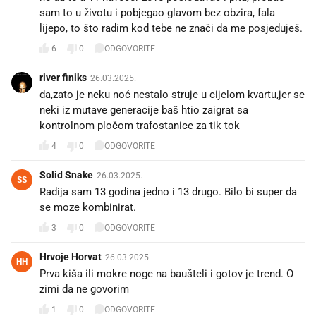
sam to u životu i pobjegao glavom bez obzira, fala
lijepo, to što radim kod tebe ne znači da me posjeduješ.
6
0
ODGOVORITE
river finiks
26.03.2025.
da,zato je neku noć nestalo struje u cijelom kvartu,jer se
neki iz mutave generacije baš htio zaigrat sa
kontrolnom pločom trafostanice za tik tok
4
0
ODGOVORITE
Solid Snake
26.03.2025.
SS
Radija sam 13 godina jedno i 13 drugo. Bilo bi super da
se moze kombinirat.
3
0
ODGOVORITE
Hrvoje Horvat
26.03.2025.
HH
Prva kiša ili mokre noge na baušteli i gotov je trend. O
zimi da ne govorim
1
0
ODGOVORITE