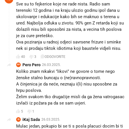
Sve su to fejkerice koje ne rade nista. Radio sam
terenski 12 godina i na kraju ulozio godinu ipol dana u
skolovanje i edukacije kako bih se maknuo s terena u
ured. Najbolja odluka u zivotu. 90% gen Z retarda koji su
dolazili nisu bili sposobni za nista, a vecina tih poslova
je za cure preteško.
Ova poziranja u radnoj odjeci savrsene frizure i sminke
nek si prodaju tiktok idiotima koji baustele vidjeli nisu.
40
3
ODGOVORITE
Pero Pero
26.03.2025.
PP
Koliko znam nikakvi "likovi" ne govore o tome nego
ženske stalno buncaju o (ne)ravnopravnosti.
A činjenica je da neće, neznaju i(li) nisu sposobne za
hrpu poslova.
Želim svakom tko drugačije misli da ga žena vatrogasac
izvlači iz požara pa da se sam uvjeri.
5
1
iKaj Sada
26.03.2025.
IS
Mulac jedan, pokupio bi se ti s posla placuci docim bi ti