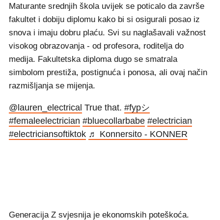
Maturante srednjih škola uvijek se poticalo da završe
fakultet i dobiju diplomu kako bi si osigurali posao iz
snova i imaju dobru plaću. Svi su naglašavali važnost
visokog obrazovanja - od profesora, roditelja do
medija. Fakultetska diploma dugo se smatrala
simbolom prestiža, postignuća i ponosa, ali ovaj način
razmišljanja se mijenja.
@lauren_electrical
True that.
#fypシ
#femaleelectrician
#bluecollarbabe
#electrician
#electriciansoftiktok
♬ Konnersito - KONNER
Generacija Z svjesnija je ekonomskih poteškoća.