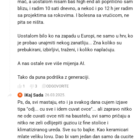
mač, a uostalom nisam baš high end ali poprilično sam
blizu, i radim 10 sati dnevno, a nekoć i po 12 h jer radim
sa projektima sa rokovima. I bolesna sa vrućicom, ne
pita se ništa.
Uostalom bilo ko na zapadu u Europi, ne samo u hrv, ko
je probao unajmiti nekog zanatliju... Zna koliko su
prebukirani, izbirljivi, traženi, i koliko naplaćuju.
A nas ostale sve više mijenja AI.
Tako da puna podrška z generaciji.
1
3
ODGOVORITE
iKaj Sada
26.03.2025.
IS
Ps, da, svi mastaju, eto i ja svakog dana cujem izjave
tipa "odj... cu sve i idem cuvat ovce"... ali zapravo nitko
ne ode cuvati ovce niti na baustelu, svi samo pričaju a
nitko ne zeli odlijepiti guzicu iz fine stolice i
klimatiziranog ureda. Sve su to bajke. Kao keramicari
mlate veliku lovu. Dao bi vam jedan dan samo da cucite