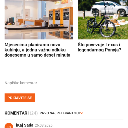
Mjesecima planiramo novu
Što povezuje Lexus i
kuhinju, a jednu važnu odluku
legendarnog Ponyja?
donesemo u samo deset minuta
PRIJAVITE SE
KOMENTARI
(24)
iKaj Sada
26.03.2025.
IS