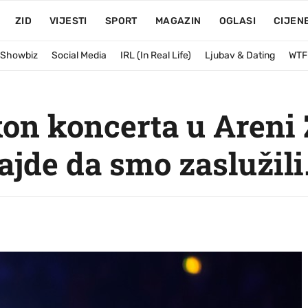
ZID
VIJESTI
SPORT
MAGAZIN
OGLASI
CIJEN
& Showbiz
Social Media
IRL (In Real Life)
Ljubav & Dating
WTF
on koncerta u Areni 
ajde da smo zaslužili.