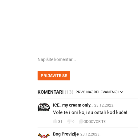
PRIJAVITE SE
KOMENTARI
(13)
PRVO NAJRELEVANTNIJI
ICE_ my cream only..
23.12.2023.
Vole te i oni koji su ostali kod kuće!
31
0
ODGOVORITE
Bog Provizije
23.12.2023.