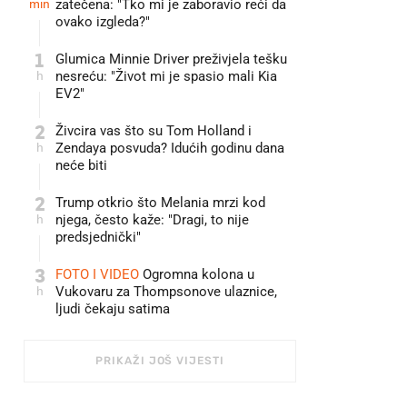
min
zatečena: "Tko mi je zaboravio reći da
ovako izgleda?"
1
Glumica Minnie Driver preživjela tešku
h
nesreću: "Život mi je spasio mali Kia
EV2"
2
Živcira vas što su Tom Holland i
h
Zendaya posvuda? Idućih godinu dana
neće biti
2
Trump otkrio što Melania mrzi kod
h
njega, često kaže: "Dragi, to nije
predsjednički"
3
FOTO I VIDEO
Ogromna kolona u
h
Vukovaru za Thompsonove ulaznice,
ljudi čekaju satima
PRIKAŽI JOŠ VIJESTI