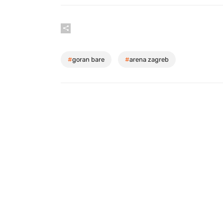
#
goran bare
#
arena zagreb