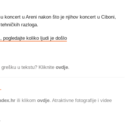
 koncert u Areni nakon što je njihov koncert u Ciboni,
 tehničkih razloga.
pogledajte koliko ljudi je došlo
ti grešku u tekstu? Kliknite
ovdje
.
.
792.967 ČITATELJA DA
dex.hr
ili klikom
ovdje
. Atraktivne fotografije i videe
.