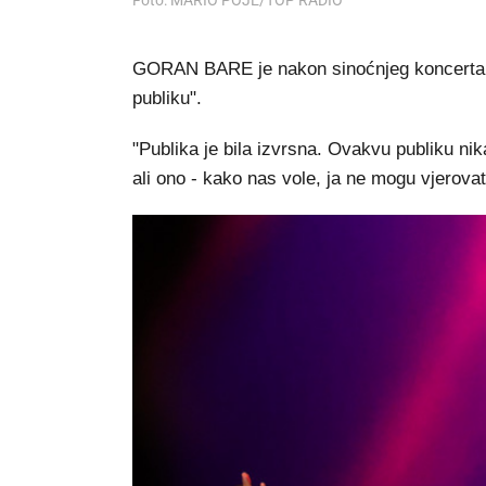
Foto: MARIO POJE/TOP RADIO
GORAN BARE je nakon sinoćnjeg koncerta u 
publiku".
"Publika je bila izvrsna. Ovakvu publiku ni
ali ono - kako nas vole, ja ne mogu vjerovat