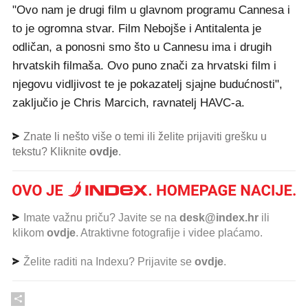
"Ovo nam je drugi film u glavnom programu Cannesa i
to je ogromna stvar. Film Nebojše i Antitalenta je
odličan, a ponosni smo što u Cannesu ima i drugih
hrvatskih filmaša. Ovo puno znači za hrvatski film i
njegovu vidljivost te je pokazatelj sjajne budućnosti",
zaključio je Chris Marcich, ravnatelj HAVC-a.
Znate li nešto više o temi ili želite prijaviti grešku u
tekstu? Kliknite
ovdje
.
Imate važnu priču? Javite se na
desk@index.hr
ili
klikom
ovdje
. Atraktivne fotografije i videe plaćamo.
Želite raditi na Indexu? Prijavite se
ovdje
.