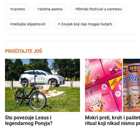
#
cannes
#
zlatna palma
#
filmski festival u cannesu
#
nebojša slijepčević
#
čovjek koji nije mogao šutjeti
PROČITAJTE JOŠ
Što povezuje Lexus i
Mokri prsti, kruh i paštet
legendarnog Ponyja?
ritual koji nikad nismo p