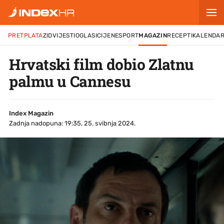
PRETPLATA
ZID
VIJESTI
OGLASI
CIJENE
SPORT
MAGAZIN
RECEPTI
KALENDA
Hrvatski film dobio Zlatnu
palmu u Cannesu
Index Magazin
Zadnja nadopuna: 19:35, 25. svibnja 2024.