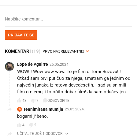
PRIJAVITE SE
KOMENTARI
(19)
Lope de Aguirre
25.05.2024.
WOW!!! Wow wow wow. To je film o Tomi Buzovu!!!
Otkad sam prvi put čuo za njega, smatram ga jednim od
najvećih junaka iz ratova devedesetih. I sad su snimili
film o njemu, i to očito dobar film! Ja sam oduševljen.
43
7
ODGOVORITE
reanimirana mumija
25.05.2024.
RM
bogami j*beno.
4
2
UČITAJTE JOŠ 1 ODGOVOR