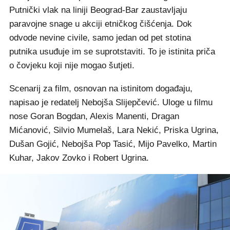
Putnički vlak na liniji Beograd-Bar zaustavljaju
paravojne snage u akciji etničkog čišćenja. Dok
odvode nevine civile, samo jedan od pet stotina
putnika usuđuje im se suprotstaviti. To je istinita priča
o čovjeku koji nije mogao šutjeti.
Scenarij za film, osnovan na istinitom događaju,
napisao je redatelj Nebojša Slijepčević. Uloge u filmu
nose Goran Bogdan, Alexis Manenti, Dragan
Mićanović, Silvio Mumelaš, Lara Nekić, Priska Ugrina,
Dušan Gojić, Nebojša Pop Tasić, Mijo Pavelko, Martin
Kuhar, Jakov Zovko i Robert Ugrina.