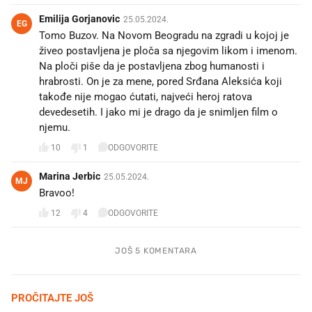
Emilija Gorjanovic
25.05.2024.
EG
Tomo Buzov. Na Novom Beogradu na zgradi u kojoj je
živeo postavljena je ploča sa njegovim likom i imenom.
Na ploči piše da je postavljena zbog humanosti i
hrabrosti. On je za mene, pored Srđana Aleksića koji
takođe nije mogao ćutati, najveći heroj ratova
devedesetih. I jako mi je drago da je snimljen film o
njemu.
10
1
ODGOVORITE
Marina Jerbic
25.05.2024.
MJ
Bravoo!
12
4
ODGOVORITE
JOŠ 5 KOMENTARA
PROČITAJTE JOŠ