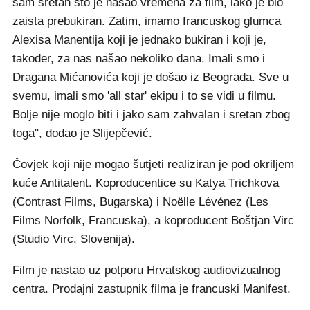
sam sretan što je našao vremena za film, iako je bio
zaista prebukiran. Zatim, imamo francuskog glumca
Alexisa Manentija koji je jednako bukiran i koji je,
također, za nas našao nekoliko dana. Imali smo i
Dragana Mićanovića koji je došao iz Beograda. Sve u
svemu, imali smo 'all star' ekipu i to se vidi u filmu.
Bolje nije moglo biti i jako sam zahvalan i sretan zbog
toga", dodao je Slijepčević.
Čovjek koji nije mogao šutjeti realiziran je pod okriljem
kuće Antitalent. Koproducentice su Katya Trichkova
(Contrast Films, Bugarska) i Noëlle Lévénez (Les
Films Norfolk, Francuska), a koproducent Boštjan Virc
(Studio Virc, Slovenija).
Film je nastao uz potporu Hrvatskog audiovizualnog
centra. Prodajni zastupnik filma je francuski Manifest.