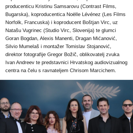
producenticu Kristinu Samsarovu (Contrast Films,
Bugarska), koproducentica Noëlle Lévénez (Les Films
Norfolk, Francuska) i koproducent Boštjan Virc, uz
Natašu Vugrinec (Studio Virc, Slovenija) te glumci
Goran Bogdan, Alexis Manenti, Dragan Mićanović,
Silvio Mumelaš i montažer Tomislav Stojanović,
direktor fotografije Gregor Božič, oblikovatelj zvuka
Ivan Andreev te predstavnici Hrvatskog audiovizualnog
centra na čelu s ravnateljem Chrisom Marcichem.