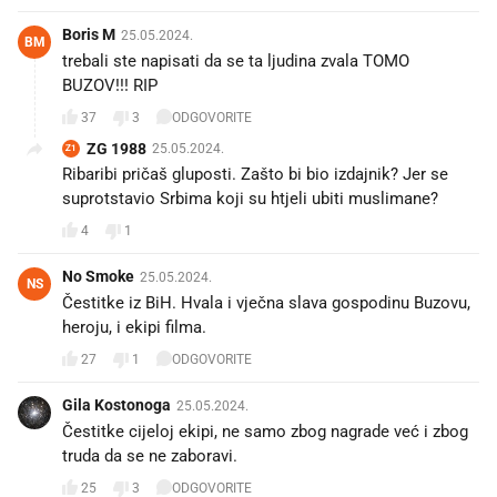
Boris M
25.05.2024.
BM
trebali ste napisati da se ta ljudina zvala TOMO
BUZOV!!! RIP
37
3
ODGOVORITE
ZG 1988
25.05.2024.
Z1
Ribaribi pričaš gluposti. Zašto bi bio izdajnik? Jer se
suprotstavio Srbima koji su htjeli ubiti muslimane?
4
1
No Smoke
25.05.2024.
NS
Čestitke iz BiH. Hvala i vječna slava gospodinu Buzovu,
heroju, i ekipi filma.
27
1
ODGOVORITE
Gila Kostonoga
25.05.2024.
Čestitke cijeloj ekipi, ne samo zbog nagrade već i zbog
truda da se ne zaboravi.
25
3
ODGOVORITE