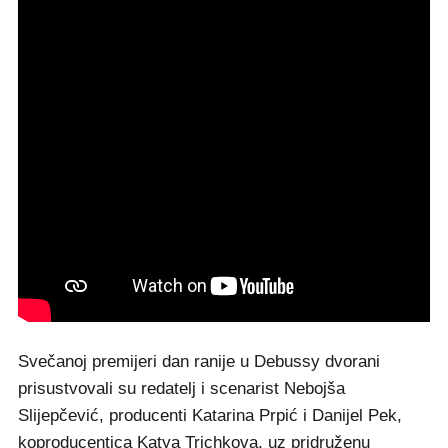
Svečanoj premijeri dan ranije u Debussy dvorani
prisustvovali su redatelj i scenarist Nebojša
Slijepčević, producenti Katarina Prpić i Danijel Pek,
koproducentica Katya Trichkova, uz pridruženu