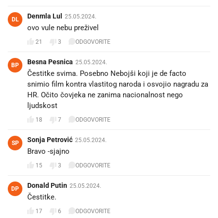
Denmla Lul
25.05.2024.
DL
ovo vule nebu preživel
21
3
ODGOVORITE
Besna Pesnica
25.05.2024.
BP
Čestitke svima. Posebno Nebojši koji je de facto
snimio film kontra vlastitog naroda i osvojio nagradu za
HR. Očito čovjeka ne zanima nacionalnost nego
ljudskost
18
7
ODGOVORITE
Sonja Petrović
25.05.2024.
SP
Bravo -sjajno👏👏
15
3
ODGOVORITE
Donald Putin
25.05.2024.
DP
Čestitke.
17
6
ODGOVORITE