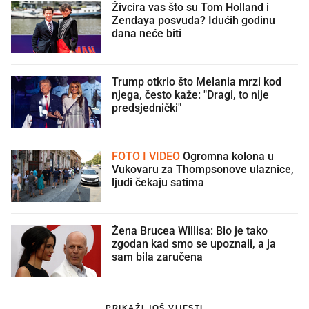
Živcira vas što su Tom Holland i
Zendaya posvuda? Idućih godinu
dana neće biti
Trump otkrio što Melania mrzi kod
njega, često kaže: "Dragi, to nije
predsjednički"
FOTO I VIDEO
Ogromna kolona u
Vukovaru za Thompsonove ulaznice,
ljudi čekaju satima
Žena Brucea Willisa: Bio je tako
zgodan kad smo se upoznali, a ja
sam bila zaručena
PRIKAŽI JOŠ VIJESTI