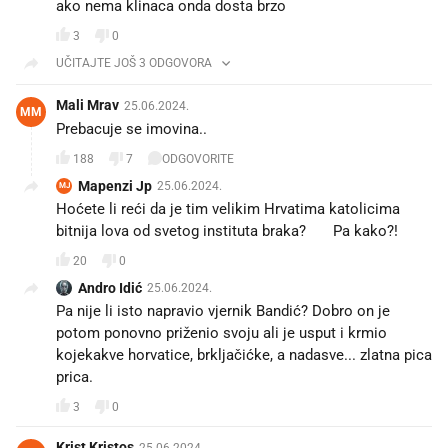
ako nema klinaca onda dosta brzo
3
0
UČITAJTE JOŠ 3 ODGOVORA
Mali Mrav
25.06.2024.
MM
Prebacuje se imovina..😎
188
7
ODGOVORITE
Mapenzi Jp
25.06.2024.
MJ
Hoćete li reći da je tim velikim Hrvatima katolicima
bitnija lova od svetog instituta braka? 😁 Pa kako?!
20
0
Andro Idić
25.06.2024.
Pa nije li isto napravio vjernik Bandić? Dobro on je
potom ponovno priženio svoju ali je usput i krmio
kojekakve horvatice, brkljačićke, a nadasve... zlatna pica
prica.
3
0
Krist Kristos