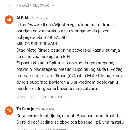
PRIKAŽI 1 ODGOVOR
Al Brki
25.06.2024.
AB
https://www.klix.ba/vijesti/regija/otac-mate-rimca-
osudjen-na-zatvorsku-kaznu-sumnja-se-da-je-vec-
pobjegao-u-bih/240625087
MILIONSKE PREVARE
Otac Mate Rimca osuđen na zatvorsku kaznu, sumnja
se da je već pobjegao u BiH
Županijski sud u Splitu je, kao sud drugog stepena,
potvrdio prvostepenu presudu Općinskog suda u Požegi
prema kojoj je Ivan Rimac (62), otac Mate Rimca, zbog
dvije zlouporabe povjerenja u privrednom poslovanju
osuđen na tri godine bezuslovnog zatvora.
29
0
ODGOVORITE
To Sam ja
25.06.2024.
TS
Cura nemre imat djecu, garant! Bosanac mora imati bar
6-ero djece! Jedino se zbog tog bosanci iz Livna rastaju!