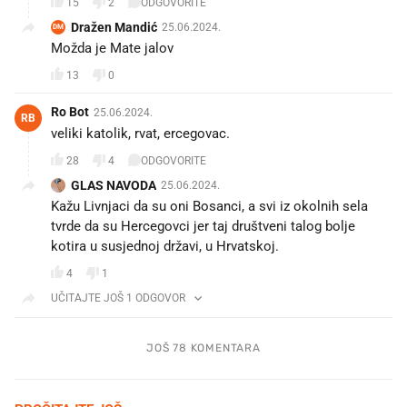
15
2
ODGOVORITE
Dražen Mandić
25.06.2024.
DM
Možda je Mate jalov
13
0
Ro Bot
25.06.2024.
RB
veliki katolik, rvat, ercegovac.
28
4
ODGOVORITE
GLAS NAVODA
25.06.2024.
Kažu Livnjaci da su oni Bosanci, a svi iz okolnih sela
tvrde da su Hercegovci jer taj društveni talog bolje
kotira u susjednoj državi, u Hrvatskoj.
4
1
UČITAJTE JOŠ 1 ODGOVOR
JOŠ 78 KOMENTARA