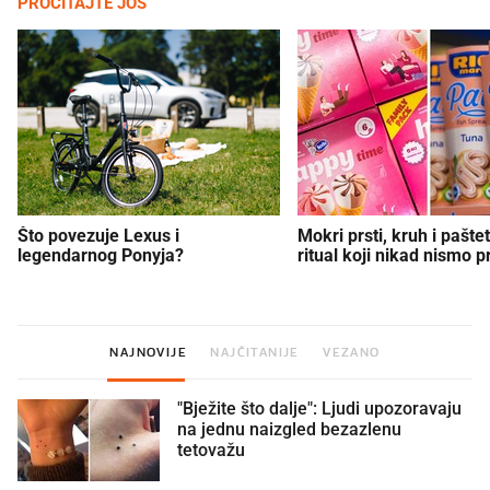
PROČITAJTE JOŠ
Što povezuje Lexus i
Mokri prsti, kruh i paštet
legendarnog Ponyja?
ritual koji nikad nismo p
NAJNOVIJE
NAJČITANIJE
VEZANO
"Bježite što dalje": Ljudi upozoravaju
na jednu naizgled bezazlenu
tetovažu