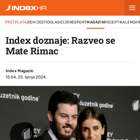
PRETPLATA
ZID
VIJESTI
OGLASI
CIJENE
SPORT
MAGAZIN
RECEPTI
KALENDA
Index doznaje: Razveo se
Mate Rimac
Index Magazin
15:54, 25. lipnja 2024.