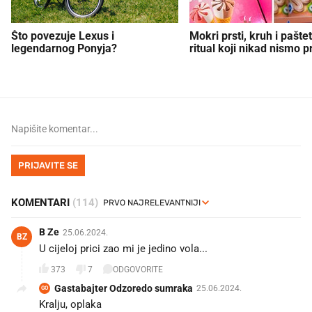
Što povezuje Lexus i
Mokri prsti, kruh i paštet
legendarnog Ponyja?
ritual koji nikad nismo p
PRIJAVITE SE
KOMENTARI
(114)
B Ze
25.06.2024.
BZ
U cijeloj prici zao mi je jedino vola...
373
7
ODGOVORITE
Gastabajter Odzoredo sumraka
25.06.2024.
GO
Kralju, oplaka