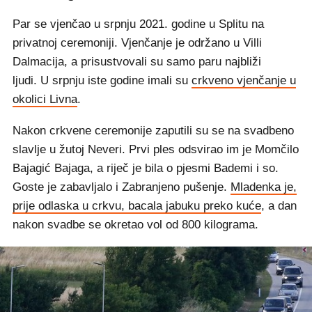
Par se vjenčao u srpnju 2021. godine u Splitu na
privatnoj ceremoniji. Vjenčanje je održano u Villi
Dalmacija, a prisustvovali su samo paru najbliži
ljudi. U srpnju iste godine imali su
crkveno vjenčanje u
okolici Livna
.
Nakon crkvene ceremonije zaputili su se na svadbeno
slavlje u žutoj Neveri. Prvi ples odsvirao im je Momčilo
Bajagić Bajaga, a riječ je bila o pjesmi Bademi i so.
Goste je zabavljalo i Zabranjeno pušenje.
Mladenka je,
prije odlaska u crkvu, bacala jabuku preko kuće
, a dan
nakon svadbe se okretao vol od 800 kilograma.