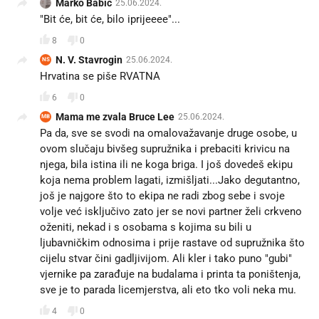
Marko Babić
25.06.2024.
"Bit će, bit će, bilo iprijeeee"...
8
0
N. V. Stavrogin
25.06.2024.
NS
Hrvatina se piše RVATNA
6
0
Mama me zvala Bruce Lee
25.06.2024.
MB
Pa da, sve se svodi na omalovažavanje druge osobe, u
ovom slučaju bivšeg supružnika i prebaciti krivicu na
njega, bila istina ili ne koga briga. I još dovedeš ekipu
koja nema problem lagati, izmišljati...Jako degutantno,
još je najgore što to ekipa ne radi zbog sebe i svoje
volje već isključivo zato jer se novi partner želi crkveno
oženiti, nekad i s osobama s kojima su bili u
ljubavničkim odnosima i prije rastave od supružnika što
cijelu stvar čini gadljivijom. Ali kler i tako puno "gubi"
vjernike pa zarađuje na budalama i printa ta poništenja,
sve je to parada licemjerstva, ali eto tko voli neka mu.
4
0