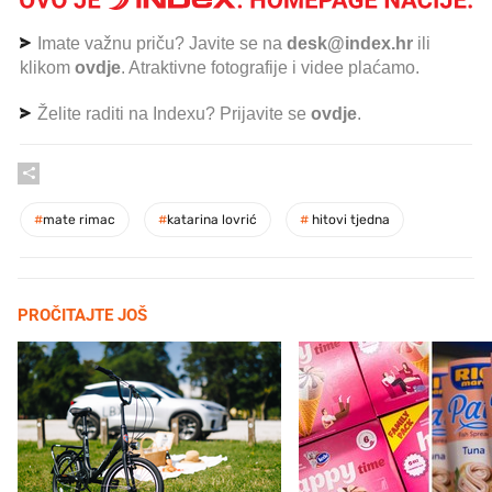
Imate važnu priču? Javite se na
desk@index.hr
ili
klikom
ovdje
. Atraktivne fotografije i videe plaćamo.
Želite raditi na Indexu? Prijavite se
ovdje
.
#
mate rimac
#
katarina lovrić
#
hitovi tjedna
PROČITAJTE JOŠ