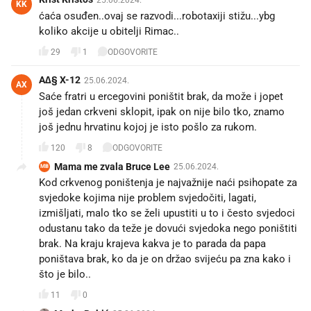
25.06.2024.
KK
ćaća osuđen..ovaj se razvodi...robotaxiji stižu...ybg
koliko akcije u obitelji Rimac..
29
1
ODGOVORITE
A∆§ X-12
25.06.2024.
AX
Saće fratri u ercegovini poništit brak, da može i jopet
još jedan crkveni sklopit, ipak on nije bilo tko, znamo
još jednu hrvatinu kojoj je isto pošlo za rukom.
120
8
ODGOVORITE
Mama me zvala Bruce Lee
25.06.2024.
MB
Kod crkvenog poništenja je najvažnije naći psihopate za
svjedoke kojima nije problem svjedočiti, lagati,
izmišljati, malo tko se želi upustiti u to i često svjedoci
odustanu tako da teže je dovući svjedoka nego poništiti
brak. Na kraju krajeva kakva je to parada da papa
poništava brak, ko da je on držao svijeću pa zna kako i
što je bilo..
11
0