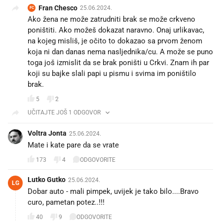
Fran Chesco
25.06.2024.
FC
Ako žena ne može zatrudniti brak se može crkveno
poništiti. Ako možeš dokazat naravno. Onaj urlikavac,
na kojeg misliš, je očito to dokazao sa prvom ženom
koja ni dan danas nema nasljednika/cu. A može se puno
toga još izmislit da se brak poništi u Crkvi. Znam ih par
koji su bajke slali papi u pismu i svima im poništilo
brak.
5
2
UČITAJTE JOŠ 1 ODGOVOR
Voltra Jonta
25.06.2024.
Mate i kate pare da se vrate
173
4
ODGOVORITE
Lutko Gutko
25.06.2024.
LG
Dobar auto - mali pimpek, uvijek je tako bilo....Bravo
curo, pametan potez..!!!
40
9
ODGOVORITE