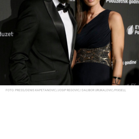
FOTO: PRESS/DENIS KAPETANOVIC/JOSIP REGOVIC/ DALIBOR URUKALOVIC/PIXSELL