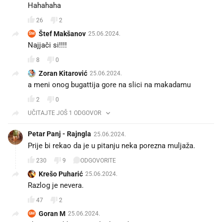
Hahahaha
26
2
Štef Makšanov
25.06.2024.
ŠM
Najjači si!!!!
8
0
Zoran Kitarović
25.06.2024.
a meni onog bugattija gore na slici na makadamu
2
0
UČITAJTE JOŠ 1 ODGOVOR
Petar Panj - Rajngla
25.06.2024.
Prije bi rekao da je u pitanju neka porezna muljaža.
230
9
ODGOVORITE
Krešo Puharić
25.06.2024.
Razlog je nevera.
47
2
Goran M
25.06.2024.
GM