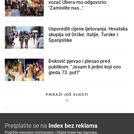
vozač Ubera mu odgovorio:
"Zamislite nas..."
Usporedili cijene ljetovanja: Hrvatska
skuplja od Grčke, Italije, Turske i
Španjolske
Đoković pjevao i plesao pred
publikom: "Jesam li jedini koji ovo
gleda 73. put?"
PRIKAŽI JOŠ VIJESTI
Pretplatite se na
Index bez reklama
Podržite neovisno novinarstvo i čitajte Index bez bannera.