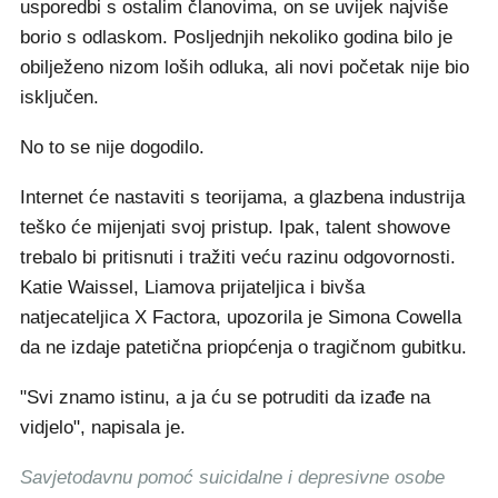
usporedbi s ostalim članovima, on se uvijek najviše
borio s odlaskom. Posljednjih nekoliko godina bilo je
obilježeno nizom loših odluka, ali novi početak nije bio
isključen.
No to se nije dogodilo.
Internet će nastaviti s teorijama, a glazbena industrija
teško će mijenjati svoj pristup. Ipak, talent showove
trebalo bi pritisnuti i tražiti veću razinu odgovornosti.
Katie Waissel, Liamova prijateljica i bivša
natjecateljica X Factora, upozorila je Simona Cowella
da ne izdaje patetična priopćenja o tragičnom gubitku.
"Svi znamo istinu, a ja ću se potruditi da izađe na
vidjelo", napisala je.
Savjetodavnu pomoć suicidalne i depresivne osobe