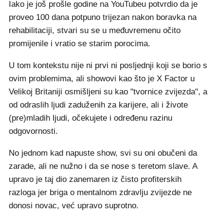
Iako je još prošle godine na YouTubeu potvrdio da je
proveo 100 dana potpuno trijezan nakon boravka na
rehabilitaciji, stvari su se u međuvremenu očito
promijenile i vratio se starim porocima.
U tom kontekstu nije ni prvi ni posljednji koji se borio s
ovim problemima, ali showovi kao što je X Factor u
Velikoj Britaniji osmišljeni su kao "tvornice zvijezda", a
od odraslih ljudi zaduženih za karijere, ali i živote
(pre)mladih ljudi, očekujete i određenu razinu
odgovornosti.
No jednom kad napuste show, svi su oni obučeni da
zarade, ali ne nužno i da se nose s teretom slave. A
upravo je taj dio zanemaren iz čisto profiterskih
razloga jer briga o mentalnom zdravlju zvijezde ne
donosi novac, već upravo suprotno.