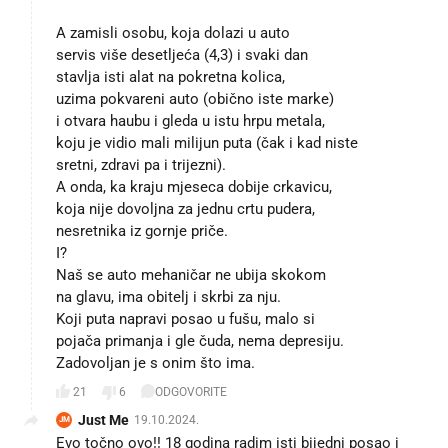
A zamisli osobu, koja dolazi u auto
servis više desetljeća (4,3) i svaki dan
stavlja isti alat na pokretna kolica,
uzima pokvareni auto (obično iste marke)
i otvara haubu i gleda u istu hrpu metala,
koju je vidio mali milijun puta (čak i kad niste
sretni, zdravi pa i trijezni).
A onda, ka kraju mjeseca dobije crkavicu,
koja nije dovoljna za jednu crtu pudera,
nesretnika iz gornje priče.
I?
Naš se auto mehaničar ne ubija skokom
na glavu, ima obitelj i skrbi za nju.
Koji puta napravi posao u fušu, malo si
pojača primanja i gle čuda, nema depresiju.
Zadovoljan je s onim što ima.
21
6
ODGOVORITE
Just Me
19.10.2024.
JM
Evo točno ovo!! 18 godina radim isti bijedni posao i