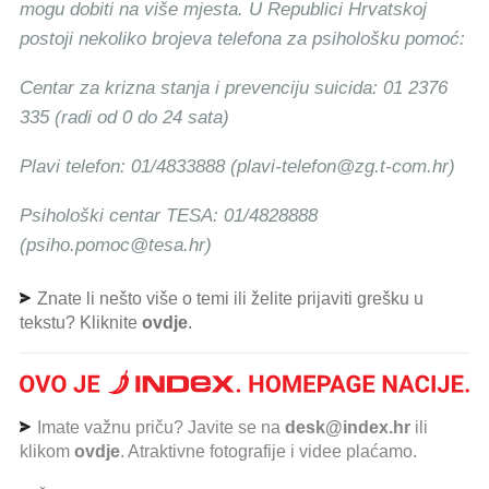
mogu dobiti na više mjesta. U Republici Hrvatskoj
postoji nekoliko brojeva telefona za psihološku pomoć:
Centar za krizna stanja i prevenciju suicida: 01 2376
335 (radi od 0 do 24 sata)
Plavi telefon: 01/4833888 (plavi-telefon@zg.t-com.hr)
Psihološki centar TESA: 01/4828888
(psiho.pomoc@tesa.hr)
Znate li nešto više o temi ili želite prijaviti grešku u
tekstu? Kliknite
ovdje
.
Imate važnu priču? Javite se na
desk@index.hr
ili
klikom
ovdje
. Atraktivne fotografije i videe plaćamo.