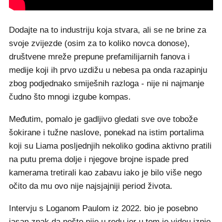
Dodajte na to industriju koja stvara, ali se ne brine za
svoje zvijezde (osim za to koliko novca donose),
društvene mreže prepune prefamilijarnih fanova i
medije koji ih prvo uzdižu u nebesa pa onda razapinju
zbog podjednako smiješnih razloga - nije ni najmanje
čudno što mnogi izgube kompas.
Međutim, pomalo je gadljivo gledati sve ove tobože
šokirane i tužne naslove, ponekad na istim portalima
koji su Liama posljednjih nekoliko godina aktivno pratili
na putu prema dolje i njegove brojne ispade pred
kamerama tretirali kao zabavu iako je bilo više nego
očito da mu ovo nije najsjajniji period života.
Intervju s Loganom Paulom iz 2022. bio je posebno
jasan znak da nešto nije u redu jer u tom je videu iznio