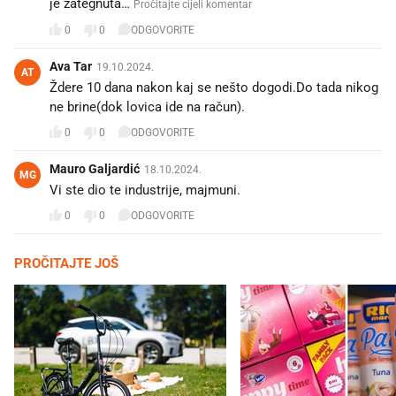
je zategnuta…
Pročitajte cijeli komentar
0
0
ODGOVORITE
Ava Tar
19.10.2024.
AT
Ždere 10 dana nakon kaj se nešto dogodi.Do tada nikog
ne brine(dok lovica ide na račun).
0
0
ODGOVORITE
Mauro Galjardić
18.10.2024.
MG
Vi ste dio te industrije, majmuni.
0
0
ODGOVORITE
PROČITAJTE JOŠ