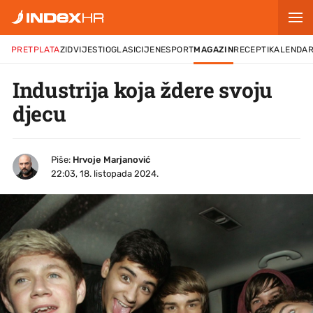
PRETPLATA
ZID
VIJESTI
OGLASI
CIJENE
SPORT
MAGAZIN
RECEPTI
KALENDA
Industrija koja ždere svoju
djecu
Piše:
Hrvoje Marjanović
22:03, 18. listopada 2024.