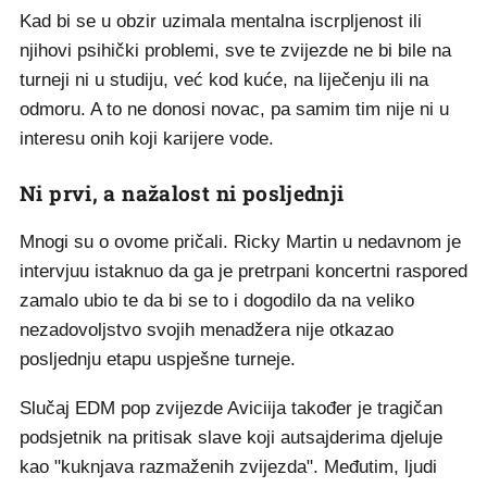
Kad bi se u obzir uzimala mentalna iscrpljenost ili
njihovi psihički problemi, sve te zvijezde ne bi bile na
turneji ni u studiju, već kod kuće, na liječenju ili na
odmoru. A to ne donosi novac, pa samim tim nije ni u
interesu onih koji karijere vode.
Ni prvi, a nažalost ni posljednji
Mnogi su o ovome pričali. Ricky Martin u nedavnom je
intervjuu istaknuo da ga je pretrpani koncertni raspored
zamalo ubio te da bi se to i dogodilo da na veliko
nezadovoljstvo svojih menadžera nije otkazao
posljednju etapu uspješne turneje.
Slučaj EDM pop zvijezde Aviciija također je tragičan
podsjetnik na pritisak slave koji autsajderima djeluje
kao "kuknjava razmaženih zvijezda". Međutim, ljudi