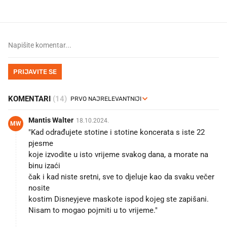
PRIJAVITE SE
KOMENTARI
(14)
Mantis Walter
18.10.2024.
MW
"Kad odrađujete stotine i stotine koncerata s iste 22
pjesme
koje izvodite u isto vrijeme svakog dana, a morate na
binu izaći
čak i kad niste sretni, sve to djeluje kao da svaku večer
nosite
kostim Disneyjeve maskote ispod kojeg ste zapišani.
Nisam to mogao pojmiti u to vrijeme."