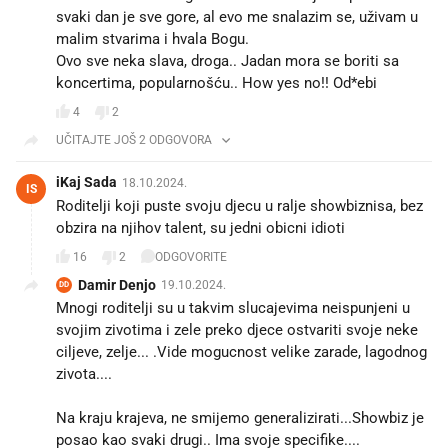
svaki dan je sve gore, al evo me snalazim se, uživam u
malim stvarima i hvala Bogu.
Ovo sve neka slava, droga.. Jadan mora se boriti sa
koncertima, popularnošću.. How yes no!! Od*ebi
4
2
UČITAJTE JOŠ 2 ODGOVORA
iKaj Sada
18.10.2024.
IS
Roditelji koji puste svoju djecu u ralje showbiznisa, bez
obzira na njihov talent, su jedni obicni idioti
16
2
ODGOVORITE
Damir Denjo
19.10.2024.
DD
Mnogi roditelji su u takvim slucajevima neispunjeni u
svojim zivotima i zele preko djece ostvariti svoje neke
ciljeve, zelje... .Vide mogucnost velike zarade, lagodnog
zivota....
Na kraju krajeva, ne smijemo generalizirati...Showbiz je
posao kao svaki drugi.. Ima svoje specifike....