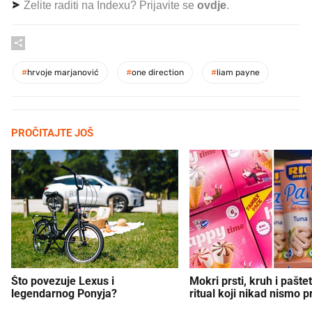
Želite raditi na Indexu? Prijavite se
ovdje
.
#
hrvoje marjanović
#
one direction
#
liam payne
PROČITAJTE JOŠ
Što povezuje Lexus i
Mokri prsti, kruh i paštet
legendarnog Ponyja?
ritual koji nikad nismo p