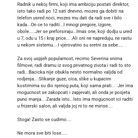
Radnik u nekoj firmi, koji ima ambiciju postati direktor,
isto tako radi po 12 sati dnevno, mozes ga dobiti na
telefon usred noci, mozes mu dati da radi sve i bilo
kada...On ce to raditi...I mnogi pregore, izgore,
obole.....Jer se preforsiraju...Imas one, koji dodju u ured
u 7, odu u 15 i kraj price... .Ali oni ne napreduju, ne rastu
u nekom sistemu... I vjerovatno su sretni za sebe....
Za svoj uspjeh popularnost, recimo Severina snima
filmove, radi dramu iz svog privatnog zivota i radi to sto
radi...Bacicka nije obukla nesto normalno valjda od
rodjenja...:Slikanje guze, cica, slike u kupacim
kostimima su dio njenog puta, koji sama prati... .Jer ima
mogucnost se zakopcati i zapjevati, ali onda je posjeta
puno manja.. .Zarada isto...Isto ima mogucnost ici raditi
u frizerski salon, ali valjda joj ni to ne mirise....
Stoga! Zasto se cudimo....
Ne mora sve biti lose.....