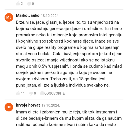
2
0
Marko Janko
18.10.2024.
MJ
Brze, vise, jace, glasnije, ljepse itd, to su vrijednosti na
kojima odrastaju generacije djece i omladine. Tu i tamo
promakne neko takmicenje koje promovira inteligenciju
i kognitivne sposobnosti kod nase djece, inace se sve
svelo na glupe reality programe u kojima si 'uspjesniji'
sto si veca budala. Cak i bavljenje sportom je kod djece
stvorilo osjecaj manje vrijednosti ako se ne istaknu
medju onih 0.5% 'uspjesnih'. I onda se cudimo kad mlad
covjek pukne i prekrati agoniju u koju je uvucen ne
svojom krivicom. Treba znati, sa 18 godina jesi
punoljetan, ali zrela ljudska individua svakako ne.
11
0
ODGOVORITE
hrvoje horvat
19.10.2024.
HH
Imam dijete i zabranjen mu je fejs, tik tok instagram i
slične bedarije-brinem da mu kupim alata, da ga naučim
radit na računalu korisne stvari i učim kako da nešto