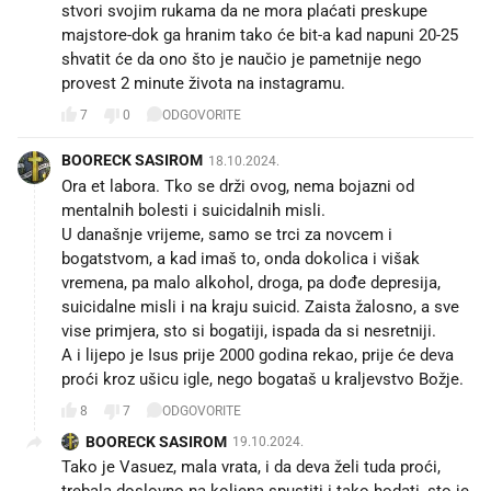
stvori svojim rukama da ne mora plaćati preskupe
majstore-dok ga hranim tako će bit-a kad napuni 20-25
shvatit će da ono što je naučio je pametnije nego
provest 2 minute života na instagramu.
7
0
ODGOVORITE
BOORECK SASIROM
18.10.2024.
Ora et labora. Tko se drži ovog, nema bojazni od
mentalnih bolesti i suicidalnih misli.
U današnje vrijeme, samo se trci za novcem i
bogatstvom, a kad imaš to, onda dokolica i višak
vremena, pa malo alkohol, droga, pa dođe depresija,
suicidalne misli i na kraju suicid. Zaista žalosno, a sve
vise primjera, sto si bogatiji, ispada da si nesretniji.
A i lijepo je Isus prije 2000 godina rekao, prije će deva
proći kroz ušicu igle, nego bogataš u kraljevstvo Božje.
8
7
ODGOVORITE
BOORECK SASIROM
19.10.2024.
Tako je Vasuez, mala vrata, i da deva želi tuda proći,
trebala doslovno na koljena spustiti i tako hodati, sto je