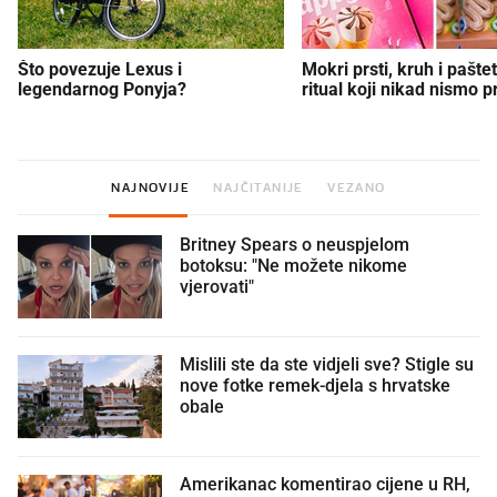
Što povezuje Lexus i
Mokri prsti, kruh i paštet
legendarnog Ponyja?
ritual koji nikad nismo p
NAJNOVIJE
NAJČITANIJE
VEZANO
Britney Spears o neuspjelom
botoksu: "Ne možete nikome
vjerovati"
Mislili ste da ste vidjeli sve? Stigle su
nove fotke remek-djela s hrvatske
obale
Amerikanac komentirao cijene u RH,