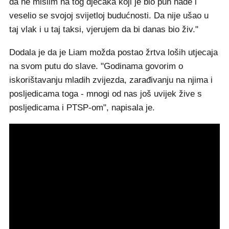
da ne mislim na tog dječaka koji je bio pun nade i
veselio se svojoj svijetloj budućnosti. Da nije ušao u
taj vlak i u taj taksi, vjerujem da bi danas bio živ."
Dodala je da je Liam možda postao žrtva loših utjecaja
na svom putu do slave. "Godinama govorim o
iskorištavanju mladih zvijezda, zarađivanju na njima i
posljedicama toga - mnogi od nas još uvijek žive s
posljedicama i PTSP-om", napisala je.