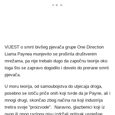
VIJEST o smrti bivšeg pjevača grupe One Direction
Liama Paynea munjevito se proširila društvenim
mrežama, pa nije trebalo dugo da započnu teorije oko
toga što se zapravo dogodilo i dovelo do prerane smrti
pjevača.
U moru teorija, od samoubojstva do utjecaja droga,
posebno se ističu priče onih koji tvrde da je Payne, ali i
mnogi drugi, skončao zbog načina na koji industrija
tretira svoje "proizvode". Naravno, glazbenici koji iz
ovog ili onog razloga nisu izdržali pritisak uspješne