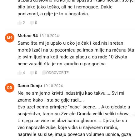
bilo jako jako teško, ali ne i nemoguce. Dakle
poniznost, a gdje je to u bogataša.
2
0
Meteor 94
18.10.2024.
M9
Samo šta mi je upalo u oko je čak i kad nisi sretan
moraš izaći na tu pozornicu pa imas milje na računu šta
je svim ljudima koji rade za placu a da rade 10 života
nece zaradit šta je on zaradio u par godina
4
0
ODGOVORITE
Damir Denjo
19.10.2024.
DD
Ne, ne smijemo kriviti industriju kao takvu.....Svi mi
znamo kako i sta se gdje radi....
Evo uzet cemo primjere "nase" scene.... Ako gledate u
susjedstvo, tamo su Zvezde Granda veliki veliki show.....
U njega se vise ne ulazi samo glasom.....Djevojke su
vec napravile zube, koje vidis u najvecem mraku,
napravile su sise, imaju povecan volumen usnica, guza