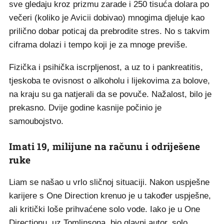
sve gledaju kroz prizmu zarade i 250 tisuća dolara po
večeri (koliko je Avicii dobivao) mnogima djeluje kao
prilično dobar poticaj da prebrodite stres. No s takvim
ciframa dolazi i tempo koji je za mnoge previše.
Fizička i psihička iscrpljenost, a uz to i pankreatitis,
tjeskoba te ovisnost o alkoholu i lijekovima za bolove,
na kraju su ga natjerali da se povuče. Nažalost, bilo je
prekasno. Dvije godine kasnije počinio je
samoubojstvo.
Imati 19, milijune na računu i odriješene
ruke
Liam se našao u vrlo sličnoj situaciji. Nakon uspješne
karijere s One Direction krenuo je u također uspješne,
ali kritički loše prihvaćene solo vode. Iako je u One
Directionu, uz Tomlinsona, bio glavni autor, solo