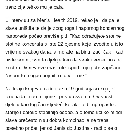
tranzicija teško mu je pala.
U intervjuu za Men's Health 2019. rekao je i da ga je
slava uništila te da je zbog toga i napornog koncertnog
rasporeda počeo previše piti: "Kad odrađujete stotine i
stotine koncerata s iste 22 pjesme koje izvodite u isto
vrijeme svakog dana, a morate na binu izaći čak i kad
niste sretni, sve to djeluje kao da svaku večer nosite
kostim Disneyjeve maskote ispod kojeg ste zapišani.
Nisam to mogao pojmiti u to vrijeme."
Na kraju krajeva, radilo se o 19-godišnjaku koji je
iznenada imao milijune i pristup svemu. Ovisnosti
djeluju kao logičan sljedeći korak. To bi upropastilo
starije i daleko stabilnije osobe, a o tome koliko mladi i
slava prečesto nisu dobra kombinacija ne treba
posebno pričati jer od Janis do Justina - radilo se o