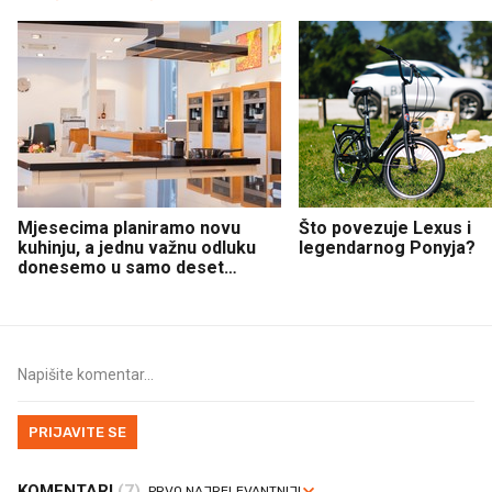
Mjesecima planiramo novu
Što povezuje Lexus i
kuhinju, a jednu važnu odluku
legendarnog Ponyja?
donesemo u samo deset
minuta
PRIJAVITE SE
KOMENTARI
(7)