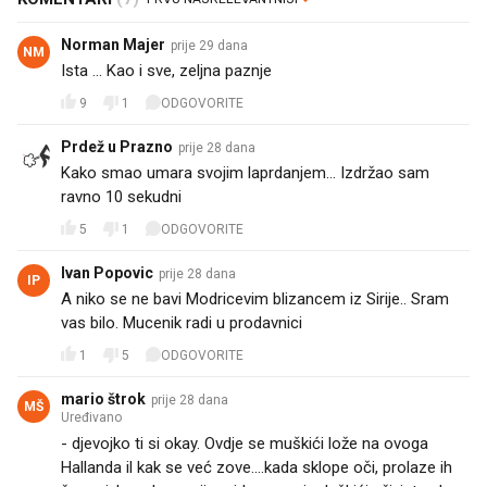
Norman Majer
prije 29 dana
NM
Ista ... Kao i sve, zeljna paznje
9
1
ODGOVORITE
Prdež u Prazno
prije 28 dana
Kako smao umara svojim laprdanjem... Izdržao sam
ravno 10 sekudni
5
1
ODGOVORITE
Ivan Popovic
prije 28 dana
IP
A niko se ne bavi Modricevim blizancem iz Sirije.. Sram
vas bilo. Mucenik radi u prodavnici
1
5
ODGOVORITE
mario štrok
prije 28 dana
MŠ
Uređivano
- djevojko ti si okay. Ovdje se muškići lože na ovoga
Hallanda il kak se već zove....kada sklope oči, prolaze ih