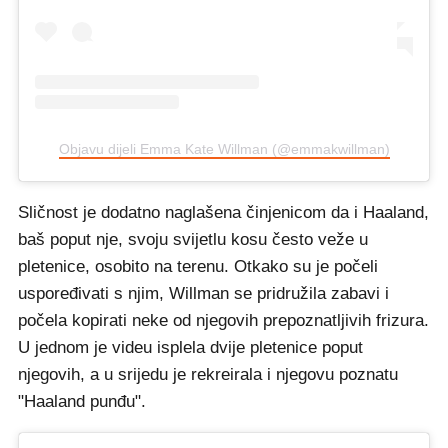
Objavu dijeli Emma Kate Willman (@emmakwillman)
Sličnost je dodatno naglašena činjenicom da i Haaland,
baš poput nje, svoju svijetlu kosu često veže u
pletenice, osobito na terenu. Otkako su je počeli
uspoređivati s njim, Willman se pridružila zabavi i
počela kopirati neke od njegovih prepoznatljivih frizura.
U jednom je videu isplela dvije pletenice poput
njegovih, a u srijedu je rekreirala i njegovu poznatu
"Haaland punđu".