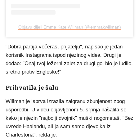
Objavu dijeli Emma Kate Willman (@emmakwillman)
"Dobra partija večeras, prijatelju", napisao je jedan
korisnik Instagrama ispod njezinog videa. Drugi je
dodao: "Onaj tvoj ležerni zalet za drugi gol bio je ludilo,
sretno protiv Engleske!"
Prihvatila je šalu
Willman je isprva izrazila zaigranu zbunjenost zbog
usporedbi. U videu objavljenom 5. srpnja našalila se
kako je njezin "najbolji dvojnik" muški nogometaš. "Bez
uvrede Haalandu, ali ja sam samo djevojka iz
Charlestona", rekla je.