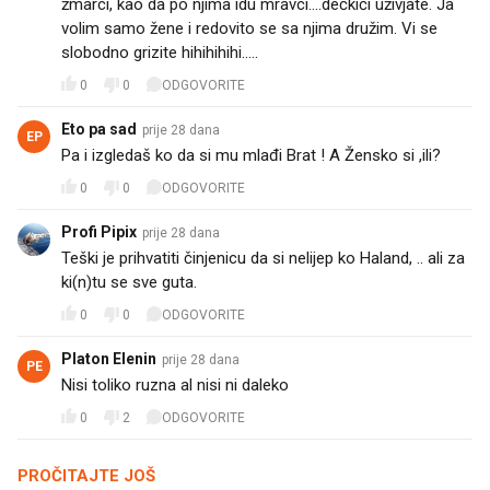
žmarci, kao da po njima idu mravci....dečkići uživjate. Ja
volim samo žene i redovito se sa njima družim. Vi se
slobodno grizite hihihihihi.....
0
0
ODGOVORITE
Eto pa sad
prije 28 dana
EP
Pa i izgledaš ko da si mu mlađi Brat ! A Žensko si ,ili?
0
0
ODGOVORITE
Profi Pipix
prije 28 dana
Teški je prihvatiti činjenicu da si nelijep ko Haland, .. ali za
ki(n)tu se sve guta.
0
0
ODGOVORITE
Platon Elenin
prije 28 dana
PE
Nisi toliko ruzna al nisi ni daleko
0
2
ODGOVORITE
PROČITAJTE JOŠ