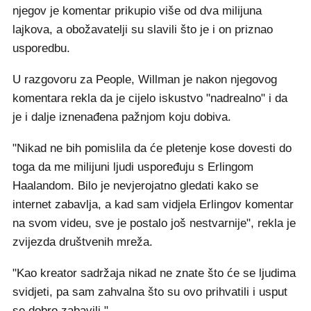
njegov je komentar prikupio više od dva milijuna
lajkova, a obožavatelji su slavili što je i on priznao
usporedbu.
U razgovoru za People, Willman je nakon njegovog
komentara rekla da je cijelo iskustvo "nadrealno" i da
je i dalje iznenađena pažnjom koju dobiva.
"Nikad ne bih pomislila da će pletenje kose dovesti do
toga da me milijuni ljudi uspoređuju s Erlingom
Haalandom. Bilo je nevjerojatno gledati kako se
internet zabavlja, a kad sam vidjela Erlingov komentar
na svom videu, sve je postalo još nestvarnije", rekla je
zvijezda društvenih mreža.
"Kao kreator sadržaja nikad ne znate što će se ljudima
svidjeti, pa sam zahvalna što su ovo prihvatili i usput
se dobro zabavili."