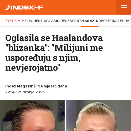
PRETPLATA
ZID
VIJESTI
OGLASI
CIJENE
SPORT
MAGAZIN
RECEPTI
KALENDA
Oglasila se Haalandova
"blizanka": "Milijuni me
uspoređuju s njim,
nevjerojatno"
Index Magazin
|
Prije mjesec dana
22:14, 08. srpnja 2026.