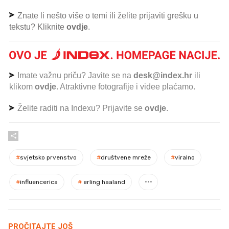
Znate li nešto više o temi ili želite prijaviti grešku u
tekstu? Kliknite
ovdje
.
Imate važnu priču? Javite se na
desk@index.hr
ili
klikom
ovdje
. Atraktivne fotografije i videe plaćamo.
Želite raditi na Indexu? Prijavite se
ovdje
.
#
svjetsko prvenstvo
#
društvene mreže
#
viralno
#
influencerica
#
erling haaland
PROČITAJTE JOŠ