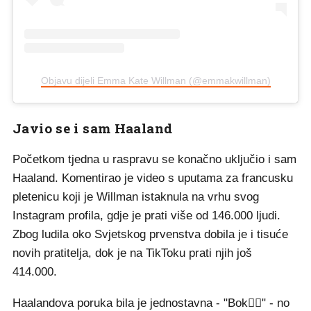
Objavu dijeli Emma Kate Willman (@emmakwillman)
Javio se i sam Haaland
Početkom tjedna u raspravu se konačno uključio i sam
Haaland. Komentirao je video s uputama za francusku
pletenicu koji je Willman istaknula na vrhu svog
Instagram profila, gdje je prati više od 146.000 ljudi.
Zbog ludila oko Svjetskog prvenstva dobila je i tisuće
novih pratitelja, dok je na TikToku prati njih još
414.000.
Haalandova poruka bila je jednostavna - "Bok👍🏻" - no