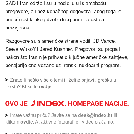
SAD i Iran održali su u nedjelju u Islamabadu
pregovore, ali bez konačnog dogovora. Zbog toga je
budućnost krhkog dvotjednog primirja ostala
neizvjesna.
Razgovore su s američke strane vodili JD Vance,
Steve Witkoff i Jared Kushner. Pregovori su propali
nakon što Iran nije prihvatio ključne američke zahtjeve,
ponajprije one vezane uz iranski nuklearni program.
Znate li nešto više o temi ili želite prijaviti grešku u
tekstu? Kliknite
ovdje
.
Imate važnu priču? Javite se na
desk@index.hr
ili
klikom
ovdje
. Atraktivne fotografije i videe plaćamo.