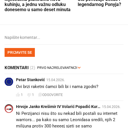
kuhinju, a jednu važnu odluku
legendarnog Ponyja?
donesemo u samo deset minuta
PRIJAVITE SE
KOMENTARI
(2)
Petar Stanković
15.04.2026.
Ovi brzi raketni čamci bili bi i nama zgodni?
1
1
ODGOVORITE
Hrvoje Janko Krešimir IV Volarić Popadić Kurč
15.04.2026.
ubić
Ni Perzijanci nisu što su nekad bili postali su internet
warriors... pa kako su samo Leonidasa sredili, njih 2
milijuna protiv 300 heeeej sjeti se samo