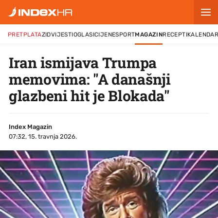
PRETPLATA
ZID
VIJESTI
OGLASI
CIJENE
SPORT
MAGAZIN
RECEPTI
KALENDA
Iran ismijava Trumpa
memovima: "A današnji
glazbeni hit je Blokada"
Index Magazin
07:32, 15. travnja 2026.