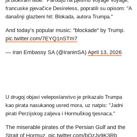
ja blokiram tebe." Parodiju na pjesmu Voyage Voyage,
francuske pjevačice Desireless, popratili su opisom: "A
današnji glazbeni hit: Blokada, autora Trumpa."
And today’s popular music: "blockade" by Trump.
pic.twitter.com/7EYQ1nSTm7
— Iran Embassy SA (@IraninSA)
April 13, 2026
U drugoj objavi veleposlanstvo je prikazalo Trumpa
kao pirata nasukanog usred mora, uz natpis: "Jadni
pirati Perzijskog zaljeva i Hormuškog tjesnaca."
The miserable pirates of the Persian Gulf and the
Strait of Hormuz.
pic.twitter.com/bOzJy9K3Rb