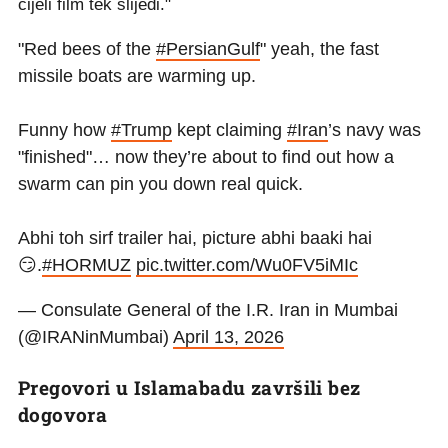
cijeli film tek slijedi."
"Red bees of the
#PersianGulf
" yeah, the fast
missile boats are warming up.
Funny how
#Trump
kept claiming
#Iran
’s navy was
"finished"… now they’re about to find out how a
swarm can pin you down real quick.
Abhi toh sirf trailer hai, picture abhi baaki hai
😏.
#HORMUZ
pic.twitter.com/Wu0FV5iMIc
— Consulate General of the I.R. Iran in Mumbai
(@IRANinMumbai)
April 13, 2026
Pregovori u Islamabadu završili bez
dogovora