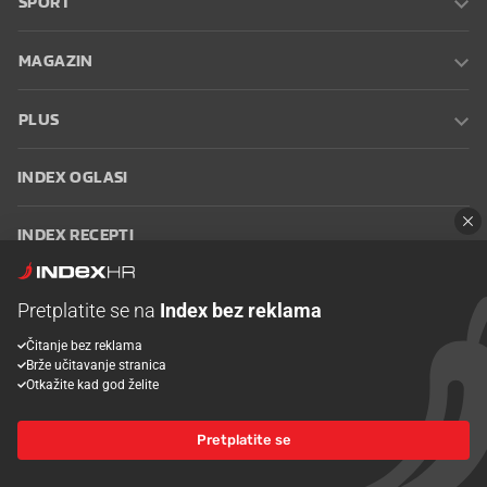
SPORT
MAGAZIN
PLUS
INDEX OGLASI
INDEX RECEPTI
INFO
Pretplatite se na
Index bez reklama
Čitanje bez reklama
Oglašavanje
Zaposli se na Indexu
Kontakt
Impressum
Uvjeti
Brže učitavanje stranica
korištenja
Postavke kolačića
Otkažite kad god želite
Pretplatite se
© 2026 Index