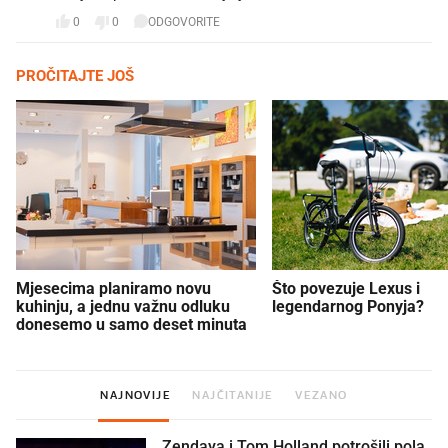
0
0
ODGOVORITE
PROČITAJTE JOŠ
Mjesecima planiramo novu
Što povezuje Lexus i
kuhinju, a jednu važnu odluku
legendarnog Ponyja?
donesemo u samo deset minuta
NAJNOVIJE
NAJČITANIJE
VEZANO
Zendaya i Tom Holland potrošili pola