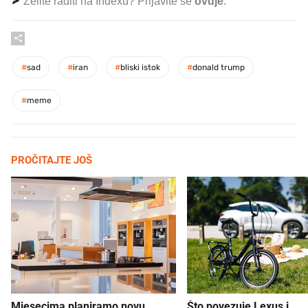
Želite raditi na Indexu? Prijavite se
ovdje
.
#
sad
#
iran
#
bliski istok
#
donald trump
#
meme
PROČITAJTE JOŠ
Mjesecima planiramo novu
Što povezuje Lexus i