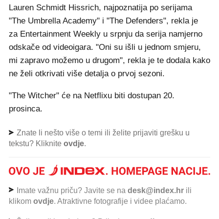
Lauren Schmidt Hissrich, najpoznatija po serijama
"The Umbrella Academy" i "The Defenders", rekla je
za Entertainment Weekly u srpnju da serija namjerno
odskače od videoigara. "Oni su išli u jednom smjeru,
mi zapravo možemo u drugom", rekla je te dodala kako
ne želi otkrivati više detalja o prvoj sezoni.
"The Witcher" će na Netflixu biti dostupan 20.
prosinca.
Znate li nešto više o temi ili želite prijaviti grešku u
tekstu? Kliknite
ovdje
.
Imate važnu priču? Javite se na
desk@index.hr
ili
klikom
ovdje
. Atraktivne fotografije i videe plaćamo.