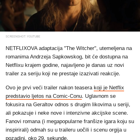
SCREENSHOT: YOUTUBE
NETFLIXOVA adaptacija "The Witcher", utemeljena na
romanima Andrzeja Sapkowskog, bit će dostupna na
Netflixu krajem godine, najavljeno je danas uz novi
trailer za seriju koji ne prestaje izazivati reakcije.
Ovo je prvi veći trailer nakon teasera
koji je Netflix
predstavio ljetos na Comic-Conu
. Uglavnom se
fokusira na Geraltov odnos s drugim likovima u seriji,
ali pokazuje i neke nove i intenzivne akcijske scene.
Fanovi romana (i megapopularne franšize igara koju su
inspirirali) odmah su u traileru uočili i scenu orgija u
pozadini, oko 29. sekunde.