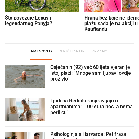
Što povezuje Lexus i
Hrana bez koje ne idem
legendarnog Ponyja?
plažu sada je na akciji u
Kauflandu
NAJNOVIJE
NAJČITANIJE
VEZANO
Osječanin (92) već 60 ljeta vjeran je
istoj plaži: "Mnoge sam ljubavi ovdje
proživio"
Ljudi na Redditu raspravljaju o
apartmanima: "100 eura noć, a nema
perilicu"
Psihologinja s Harvarda: Pet fraza