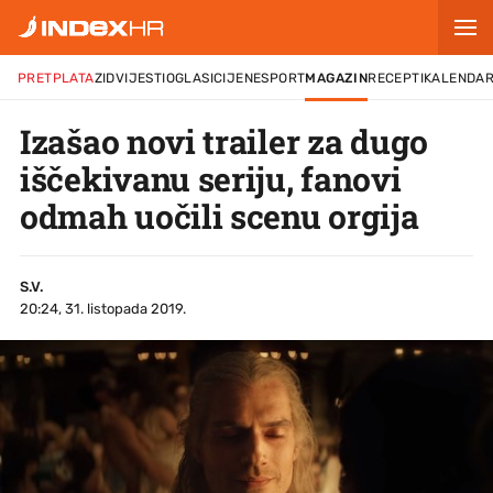
PRETPLATA
ZID
VIJESTI
OGLASI
CIJENE
SPORT
MAGAZIN
RECEPTI
KALENDA
Izašao novi trailer za dugo
iščekivanu seriju, fanovi
odmah uočili scenu orgija
S.V.
20:24, 31. listopada 2019.