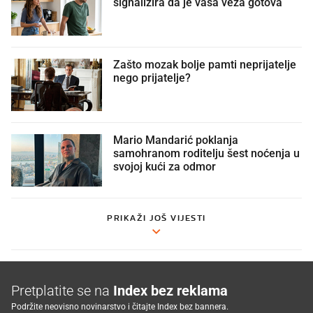
signalizira da je vaša veza gotova
Zašto mozak bolje pamti neprijatelje
nego prijatelje?
Mario Mandarić poklanja
samohranom roditelju šest noćenja u
svojoj kući za odmor
PRIKAŽI JOŠ VIJESTI
Pretplatite se na
Index bez reklama
Podržite neovisno novinarstvo i čitajte Index bez bannera.