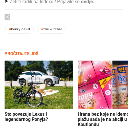
Želite raditi na Indexu? Prijavite se
ovdje
.
#
henry cavill
#
the witcher
PROČITAJTE JOŠ
Što povezuje Lexus i
Hrana bez koje ne idem
legendarnog Ponyja?
plažu sada je na akciji u
Kauflandu