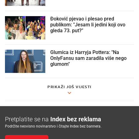
Đoković pjevao i plesao pred
publikom: "Jesam li jedini koji ovo
gleda 73. put?"
Glumica iz Harryja Pottera: "Na
OnlyFansu sam zaradila više nego
glumom"
PRIKAŽI JOŠ VIJESTI
Pretplatite se na
Index bez reklama
Podržite neovisno novinarstvo i čitajte Index bez bannera.