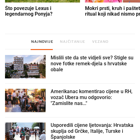
Što povezuje Lexus i
Mokri prsti, kruh i paštet
legendarnog Ponyja?
ritual koji nikad nismo p
NAJNOVIJE
NAJČITANIJE
VEZANO
Mislili ste da ste vidjeli sve? Stigle su
nove fotke remek-djela s hrvatske
obale
Amerikanac komentirao cijene u RH,
vozač Ubera mu odgovorio:
"Zamislite nas..."
Usporedili cijene ljetovanja: Hrvatska
skuplja od Grčke, Italije, Turske i
Španjolske