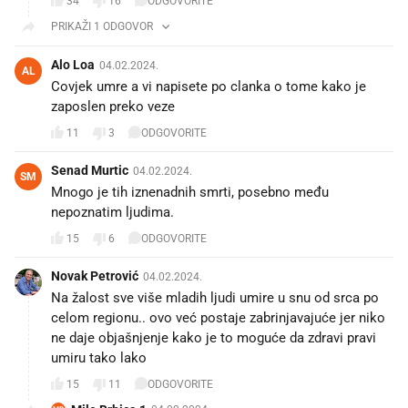
34
16
ODGOVORITE
PRIKAŽI 1 ODGOVOR
Alo Loa
04.02.2024.
AL
Covjek umre a vi napisete po clanka o tome kako je
zaposlen preko veze
11
3
ODGOVORITE
Senad Murtic
04.02.2024.
SM
Mnogo je tih iznenadnih smrti, posebno među
nepoznatim ljudima.
15
6
ODGOVORITE
Novak Petrović
04.02.2024.
Na žalost sve više mladih ljudi umire u snu od srca po
celom regionu.. ovo već postaje zabrinjavajuće jer niko
ne daje objašnjenje kako je to moguće da zdravi pravi
umiru tako lako
15
11
ODGOVORITE