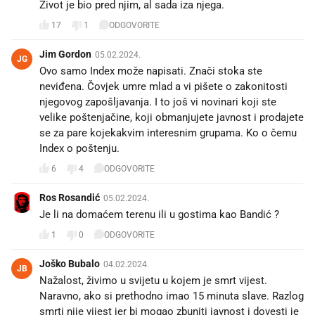
Život je bio pred njim, al sada iza njega.
17
1
ODGOVORITE
Jim Gordon
05.02.2024.
JG
Ovo samo Index može napisati. Znači stoka ste
neviđena. Čovjek umre mlad a vi pišete o zakonitosti
njegovog zapošljavanja. I to još vi novinari koji ste
velike poštenjačine, koji obmanjujete javnost i prodajete
se za pare kojekakvim interesnim grupama. Ko o čemu
Index o poštenju.
6
4
ODGOVORITE
Ros Rosandić
05.02.2024.
Je li na domaćem terenu ili u gostima kao Bandić ?
1
0
ODGOVORITE
Joško Bubalo
04.02.2024.
JB
Nažalost, živimo u svijetu u kojem je smrt vijest.
Naravno, ako si prethodno imao 15 minuta slave. Razlog
smrti nije vijest jer bi mogao zbuniti javnost i dovesti je