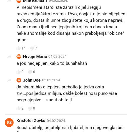
Mile Brbica 1
04.02.2024.
MB
Vi nepismeni starci ste zarazili cijelu regiju
ravnozemljaškim tezama. Prvo, čovjek nije bio cijepljen
a drugo, dosta ih umre zbog štete koju korona napravi.
Znam masu ljudi necijepljenih koji dan danas imaju
neke anomalije kod disanja nakon preboljenja "obične"
gripe
14
7
Hrvoje Maric
04.02.2024.
HM
a jos necjepljen ,kako to buhahahah
9
6
John Doe
05.02.2024.
JD
Ja nisam bio cijepljen, prebolio je jedva osta
ziv....posljedica milijun, dakle bolest nosi puno vise
nego cjepivo....sucut obitelji
2
0
Kristofer Zovko
04.02.2024.
KZ
Sućut obitelji, prijateljima i ljubiteljima njegove glazbe.