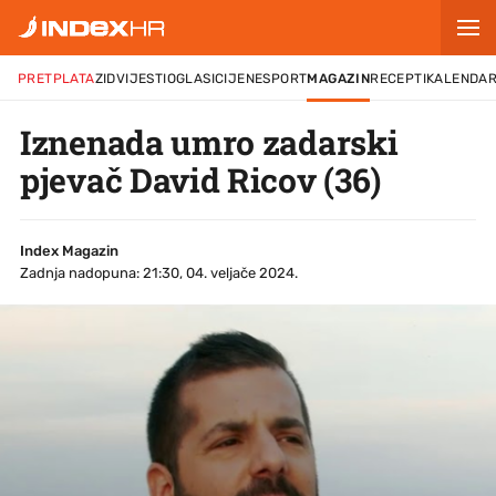
PRETPLATA
ZID
VIJESTI
OGLASI
CIJENE
SPORT
MAGAZIN
RECEPTI
KALENDA
Iznenada umro zadarski
pjevač David Ricov (36)
Index Magazin
Zadnja nadopuna: 21:30, 04. veljače 2024.