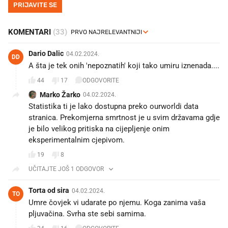
PRIJAVITE SE
KOMENTARI
(33)
Dario Dalic
04.02.2024.
DD
A šta je tek onih 'nepoznatih' koji tako umiru iznenada....
44
17
ODGOVORITE
Marko Žarko
04.02.2024.
Statistika ti je lako dostupna preko ourworldi data
stranica. Prekomjerna smrtnost je u svim državama gdje
je bilo velikog pritiska na cijepljenje onim
eksperimentalnim cjepivom.
19
8
UČITAJTE JOŠ 1 ODGOVOR
Torta od sira
04.02.2024.
TO
Umre čovjek vi udarate po njemu. Koga zanima vaša
pljuvačina. Svrha ste sebi samima.