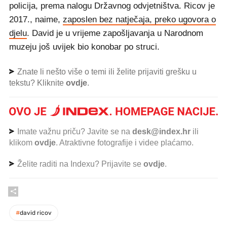
policija, prema nalogu Državnog odvjetništva. Ricov je
2017., naime,
zaposlen bez natječaja, preko ugovora o
djelu
. David je u vrijeme zapošljavanja u Narodnom
muzeju još uvijek bio konobar po struci.
Znate li nešto više o temi ili želite prijaviti grešku u
tekstu? Kliknite
ovdje
.
Imate važnu priču? Javite se na
desk@index.hr
ili
klikom
ovdje
. Atraktivne fotografije i videe plaćamo.
Želite raditi na Indexu? Prijavite se
ovdje
.
#
david ricov