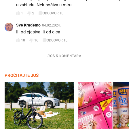
u zabludu. Nek počiva u miru...
1
2
ODGOVORITE
Sve Krademo
04.02.2024.
Ili od cjepiva ili od ejca
10
16
ODGOVORITE
JOŠ 5 KOMENTARA
PROČITAJTE JOŠ