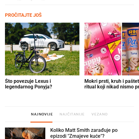
PROČITAJTE JOŠ
Što povezuje Lexus i
Mokri prsti, kruh i paštet
legendarnog Ponyja?
ritual koji nikad nismo p
NAJNOVIJE
NAJČITANIJE
VEZANO
Koliko Matt Smith zarađuje po
epizodi "Zmajeve kuće"?