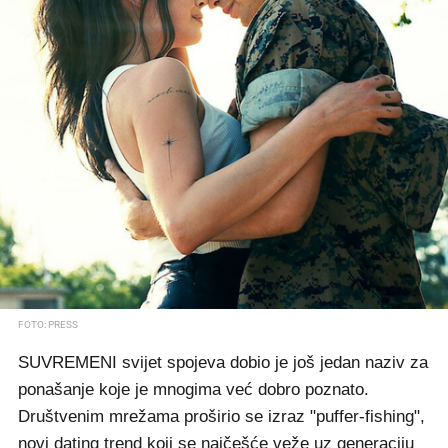
FOTO: PRESS
SUVREMENI svijet spojeva dobio je još jedan naziv za
ponašanje koje je mnogima već dobro poznato.
Društvenim mrežama proširio se izraz "puffer-fishing",
novi dating trend koji se najčešće veže uz generaciju