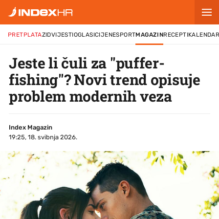
PRETPLATA
ZID
VIJESTI
OGLASI
CIJENE
SPORT
MAGAZIN
RECEPTI
KALENDA
Jeste li čuli za "puffer-
fishing"? Novi trend opisuje
problem modernih veza
Index Magazin
19:25, 18. svibnja 2026.