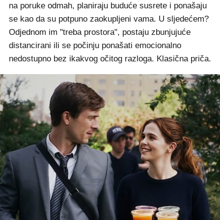
na poruke odmah, planiraju buduće susrete i ponašaju
se kao da su potpuno zaokupljeni vama. U sljedećem?
Odjednom im "treba prostora", postaju zbunjujuće
distancirani ili se počinju ponašati emocionalno
nedostupno bez ikakvog očitog razloga. Klasična priča.