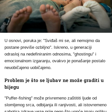
U osnovi, poruka je: "Sviđaš mi se, ali nemojmo da
postane previše ozbiljno". Iskreno, u generaciji
odrasloj na nedefiniranim odnosima, "ghostingu" i
emocionalnom izgaranju, ovakvo je ponašanje postalo
neuobičajeno uobičajeno.
Problem je što se ljubav ne može graditi u
bijegu
"Puffer-fishing" može privremeno zaštititi ljude od
slomljenog srca, odbijanja ili ranjivosti, ali istovremeno
sabotira zdrave veze prije nego što uopće imaju priliku