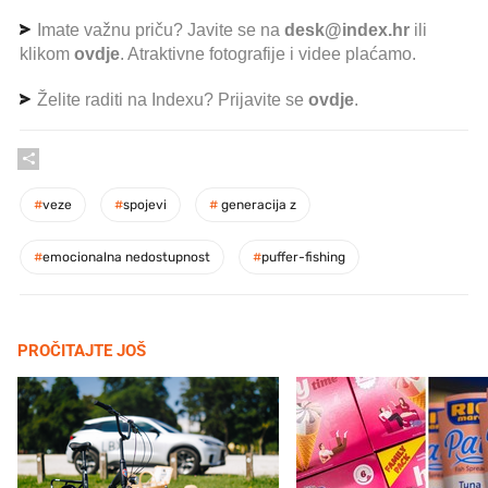
Imate važnu priču? Javite se na
desk@index.hr
ili
klikom
ovdje
. Atraktivne fotografije i videe plaćamo.
Želite raditi na Indexu? Prijavite se
ovdje
.
#
veze
#
spojevi
#
generacija z
#
emocionalna nedostupnost
#
puffer-fishing
PROČITAJTE JOŠ