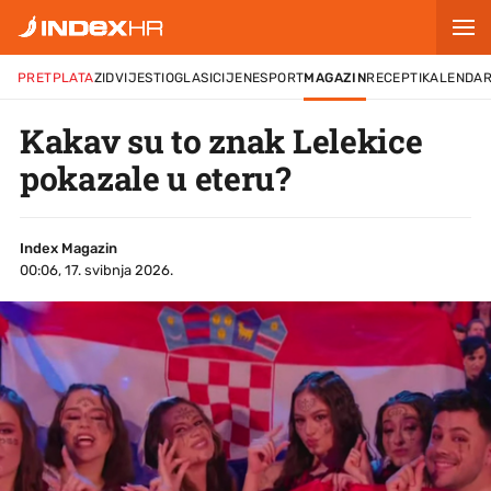
PRETPLATA
ZID
VIJESTI
OGLASI
CIJENE
SPORT
MAGAZIN
RECEPTI
KALENDA
Kakav su to znak Lelekice
pokazale u eteru?
Index Magazin
00:06, 17. svibnja 2026.