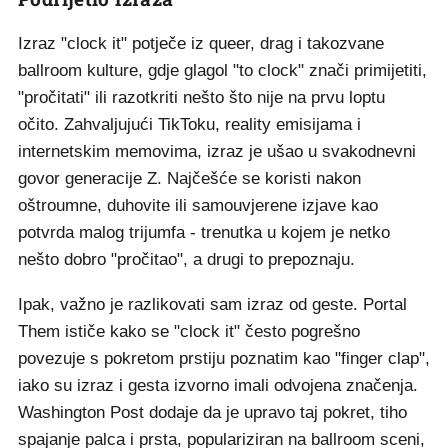
Izraz "clock it" potječe iz queer, drag i takozvane
ballroom kulture, gdje glagol "to clock" znači primijetiti,
"pročitati" ili razotkriti nešto što nije na prvu loptu
očito. Zahvaljujući TikToku, reality emisijama i
internetskim memovima, izraz je ušao u svakodnevni
govor generacije Z. Najčešće se koristi nakon
oštroumne, duhovite ili samouvjerene izjave kao
potvrda malog trijumfa - trenutka u kojem je netko
nešto dobro "pročitao", a drugi to prepoznaju.
Ipak, važno je razlikovati sam izraz od geste. Portal
Them ističe kako se "clock it" često pogrešno
povezuje s pokretom prstiju poznatim kao "finger clap",
iako su izraz i gesta izvorno imali odvojena značenja.
Washington Post dodaje da je upravo taj pokret, tiho
spajanje palca i prsta, populariziran na ballroom sceni,