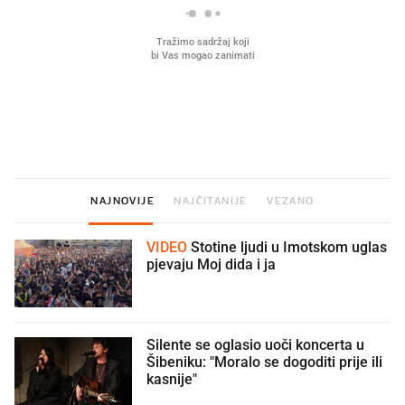
Što povezuje Lexus i
Mokri prsti, kruh i paštet
legendarnog Ponyja?
ritual koji nikad nismo p
NAJNOVIJE
NAJČITANIJE
VEZANO
VIDEO
Stotine ljudi u Imotskom uglas
pjevaju Moj dida i ja
Silente se oglasio uoči koncerta u
Šibeniku: "Moralo se dogoditi prije ili
kasnije"