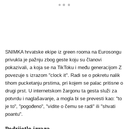
SNIMKA hrvatske ekipe iz green rooma na Eurosongu
privukla je pažnju zbog geste koju su članovi
pokazivali, a koja se na TikToku i među generacijom Z
povezuje s izrazom "clock it". Radi se o pokretu nalik
tihom pucketanju prstima, pri kojem se palac pritisne o
drugi prst. U internetskom žargonu ta gesta služi za
potvrdu i naglašavanje, a mogla bi se prevesti kao: "to
je to", "pogođeno", "vidite o čemu se radi" ili "shvati
poantu".
Podrijetlo izraza