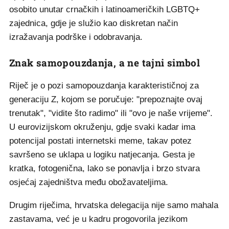
osobito unutar crnačkih i latinoameričkih LGBTQ+
zajednica, gdje je služio kao diskretan način
izražavanja podrške i odobravanja.
Znak samopouzdanja, a ne tajni simbol
Riječ je o pozi samopouzdanja karakterističnoj za
generaciju Z, kojom se poručuje: "prepoznajte ovaj
trenutak", "vidite što radimo" ili "ovo je naše vrijeme".
U eurovizijskom okruženju, gdje svaki kadar ima
potencijal postati internetski meme, takav potez
savršeno se uklapa u logiku natjecanja. Gesta je
kratka, fotogenična, lako se ponavlja i brzo stvara
osjećaj zajedništva među obožavateljima.
Drugim riječima, hrvatska delegacija nije samo mahala
zastavama, već je u kadru progovorila jezikom