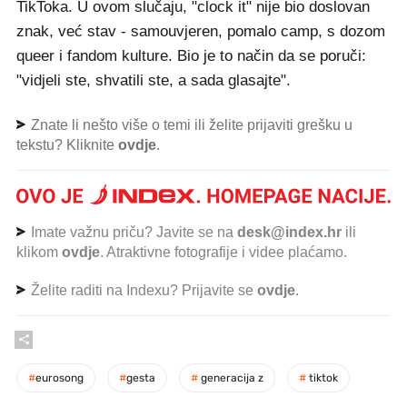
TikToka. U ovom slučaju, "clock it" nije bio doslovan
znak, već stav - samouvjeren, pomalo camp, s dozom
queer i fandom kulture. Bio je to način da se poruči:
"vidjeli ste, shvatili ste, a sada glasajte".
Znate li nešto više o temi ili želite prijaviti grešku u
tekstu? Kliknite
ovdje
.
Imate važnu priču? Javite se na
desk@index.hr
ili
klikom
ovdje
. Atraktivne fotografije i videe plaćamo.
Želite raditi na Indexu? Prijavite se
ovdje
.
#
eurosong
#
gesta
#
generacija z
#
tiktok