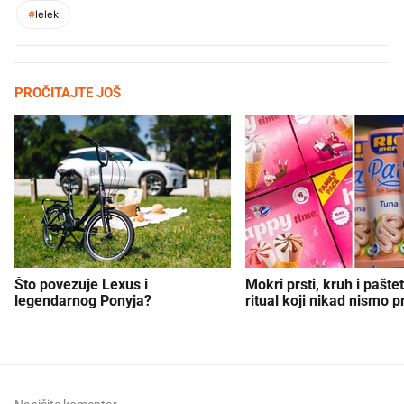
#
lelek
PROČITAJTE JOŠ
Što povezuje Lexus i
Mokri prsti, kruh i paštet
legendarnog Ponyja?
ritual koji nikad nismo p