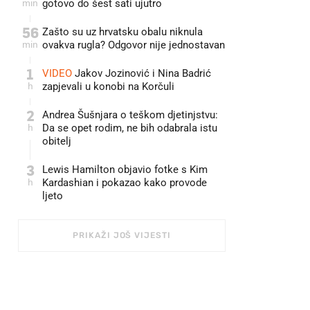
min
gotovo do šest sati ujutro
56
Zašto su uz hrvatsku obalu niknula
min
ovakva rugla? Odgovor nije jednostavan
1
VIDEO
Jakov Jozinović i Nina Badrić
h
zapjevali u konobi na Korčuli
2
Andrea Šušnjara o teškom djetinjstvu:
h
Da se opet rodim, ne bih odabrala istu
obitelj
3
Lewis Hamilton objavio fotke s Kim
h
Kardashian i pokazao kako provode
ljeto
PRIKAŽI JOŠ VIJESTI