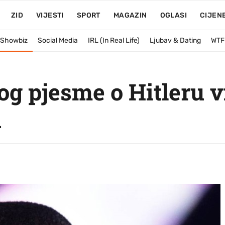
ZID
VIJESTI
SPORT
MAGAZIN
OGLASI
CIJEN
& Showbiz
Social Media
IRL (In Real Life)
Ljubav & Dating
WTF
g pjesme o Hitleru v
u