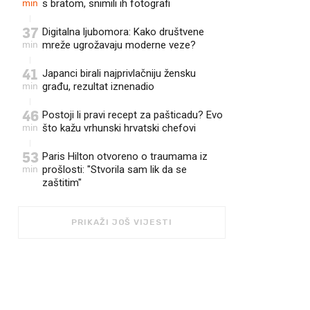
min
s bratom, snimili ih fotografi
37
Digitalna ljubomora: Kako društvene
min
mreže ugrožavaju moderne veze?
41
Japanci birali najprivlačniju žensku
min
građu, rezultat iznenadio
46
Postoji li pravi recept za pašticadu? Evo
min
što kažu vrhunski hrvatski chefovi
53
Paris Hilton otvoreno o traumama iz
min
prošlosti: "Stvorila sam lik da se
zaštitim"
PRIKAŽI JOŠ VIJESTI