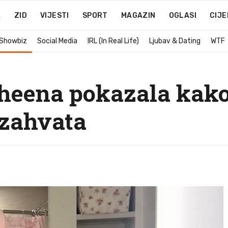
A
ZID
VIJESTI
SPORT
MAGAZIN
OGLASI
CIJE
 Showbiz
Social Media
IRL (In Real Life)
Ljubav & Dating
WTF
Sheena pokazala kako 
 zahvata