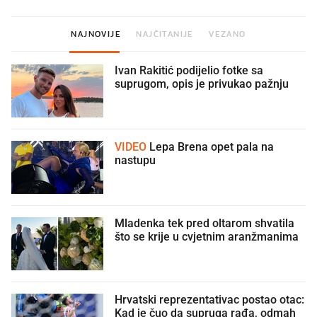
NAJNOVIJE
NAJČITANIJE
VEZANO
Ivan Rakitić podijelio fotke sa
suprugom, opis je privukao pažnju
VIDEO
Lepa Brena opet pala na
nastupu
Mladenka tek pred oltarom shvatila
što se krije u cvjetnim aranžmanima
🫣
Hrvatski reprezentativac postao otac:
Kad je čuo da supruga rađa, odmah