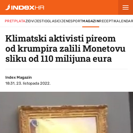
PRETPLATA
ZID
VIJESTI
OGLASI
CIJENE
SPORT
MAGAZIN
RECEPTI
KALENDA
Klimatski aktivisti pireom
od krumpira zalili Monetovu
sliku od 110 milijuna eura
Index Magazin
18:31, 23. listopada 2022.