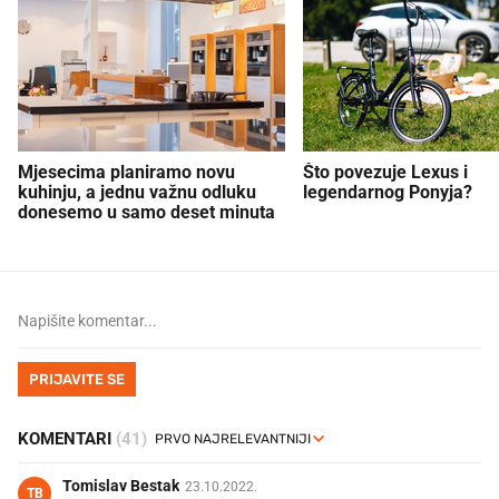
Mjesecima planiramo novu
Što povezuje Lexus i
kuhinju, a jednu važnu odluku
legendarnog Ponyja?
donesemo u samo deset minuta
PRIJAVITE SE
KOMENTARI
(41)
Tomislav Bestak
23.10.2022.
TB