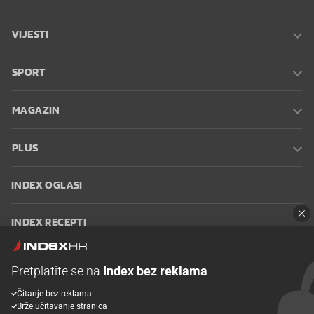
VIJESTI
SPORT
MAGAZIN
PLUS
INDEX OGLASI
INDEX RECEPTI
INFO
Pretplatite se na
Index bez reklama
Čitanje bez reklama
Oglašavanje
Zaposli se na Indexu
Kontakt
Impressum
Uvjeti
Brže učitavanje stranica
korištenja
Postavke kolačića