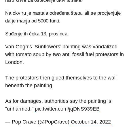
nisu krive za oštećenje okvira slike.
Na okviru je nastala određena šteta, ali se procjenjuje
da je manja od 5000 funti.
Suđenje ih čeka 13. prosinca.
Van Gogh’s ‘Sunflowers’ painting was vandalized
with tomato soup by two anti-fossil fuel protestors in
London.
The protestors then glued themselves to the wall
beneath the painting.
As for damages, authorities say the painting is
"unharmed."
pic.twitter.com/jqDNS939EB
— Pop Crave (@PopCrave)
October 14, 2022