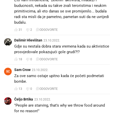
buducnosti, nekada su takve zvali teroristima i neukim
primitivcima, ali eto danas se sve promijenilo... budala
radi sta misli da je pametno, pametan suti da ne uvrijedi
31
2
ODGOVORITE
Dalimir Hlevištan
23.10.2022.
Gdje su nestala dobra stara vremena kada su aktivistice
prosvjedovale pokazujući gole grudi?!? 😂
18
0
ODGOVORITE
Sam Crow
23.10.2022.
SC
Za ove samo ostaje upitno kada će početi podmetati
bombe.
13
0
ODGOVORITE
Čeljo Brtika
23.10.2022.
"People are starving, that's why we throw food around
for no reason!"