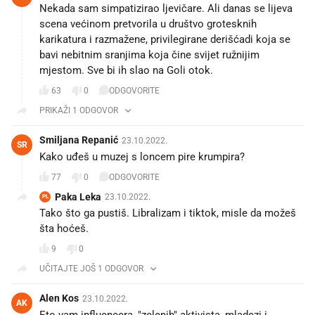
Nekada sam simpatizirao ljevičare. Ali danas se lijeva
scena većinom pretvorila u društvo grotesknih
karikatura i razmažene, privilegirane derišćadi koja se
bavi nebitnim sranjima koja čine svijet ružnijim
mjestom. Sve bi ih slao na Goli otok.
63
0
ODGOVORITE
PRIKAŽI 1 ODGOVOR
Smiljana Repanić
23.10.2022.
SR
Kako uđeš u muzej s loncem pire krumpira?
77
0
ODGOVORITE
Paka Leka
23.10.2022.
PL
Tako što ga pustiš. Libralizam i tiktok, misle da možeš
šta hoćeš.
9
0
UČITAJTE JOŠ 1 ODGOVOR
Alen Kos
23.10.2022.
AK
Eto vam influencera, "zelenih" aktivista, mladezi i