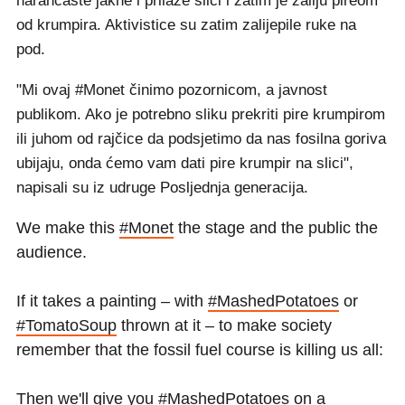
narančaste jakne i prilaze slici i zatim je zaliju pireom
od krumpira. Aktivistice su zatim zalijepile ruke na
pod.
"Mi ovaj #Monet činimo pozornicom, a javnost
publikom. Ako je potrebno sliku prekriti pire krumpirom
ili juhom od rajčice da podsjetimo da nas fosilna goriva
ubijaju, onda ćemo vam dati pire krumpir na slici",
napisali su iz udruge Posljednja generacija.
We make this
#Monet
the stage and the public the
audience.
If it takes a painting – with
#MashedPotatoes
or
#TomatoSoup
thrown at it – to make society
remember that the fossil fuel course is killing us all:
Then we'll give you
#MashedPotatoes
on a