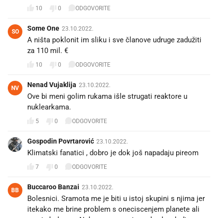
10
0
ODGOVORITE
Some One
23.10.2022.
SO
A ništa poklonit im sliku i sve članove udruge zadužiti
za 110 mil. €
10
0
ODGOVORITE
Nenad Vujaklija
23.10.2022.
NV
Ove bi meni golim rukama išle strugati reaktore u
nuklearkama.
5
0
ODGOVORITE
Gospodin Povrtarović
23.10.2022.
Klimatski fanatici , dobro je dok još napadaju pireom
7
0
ODGOVORITE
Buccaroo Banzai
23.10.2022.
BB
Bolesnici. Sramota me je biti u istoj skupini s njima jer
itekako me brine problem s oneciscenjem planete ali