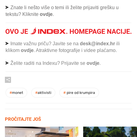
Znate li nešto više o temi ili želite prijaviti grešku u
tekstu? Kliknite
ovdje
.
Imate važnu priču? Javite se na
desk@index.hr
ili
klikom
ovdje
. Atraktivne fotografije i videe plaćamo.
Želite raditi na Indexu? Prijavite se
ovdje
.
#
monet
#
aktivisti
#
pire od krumpira
PROČITAJTE JOŠ