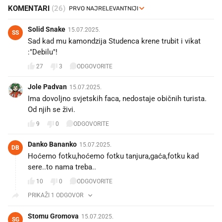
KOMENTARI
(26)
Solid Snake
15.07.2025.
SS
Sad kad mu kamondzija Studenca krene trubit i vikat
:"Debilu"!
27
3
ODGOVORITE
Jole Padvan
15.07.2025.
Ima dovoljno svjetskih faca, nedostaje običnih turista.
Od njih se živi.
9
0
ODGOVORITE
Danko Bananko
15.07.2025.
DB
Hoćemo fotku,hoćemo fotku tanjura,gaća,fotku kad
sere..to nama treba..
10
0
ODGOVORITE
PRIKAŽI 1 ODGOVOR
Stomu Gromova
15.07.2025.
SG