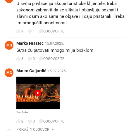
U svrhu privlačenja skupe turističke klijentele, treba
zakonom zabraniti da se slikaju i objavljuju poznati i
slavni osim ako sami ne objave ili daju pristanak. Treba
im omogućiti anonimnost.
9
1
ODGOVORITE
Marko Hrastec
15.07.2025.
MH
Sutra ću putovati mnogo milja biciklom
3
0
ODGOVORITE
Mauro Galjardić
15.07.2025.
MG
YouTube
2
0
ODGOVORITE
PRIKAŽI 1 ODGOVOR