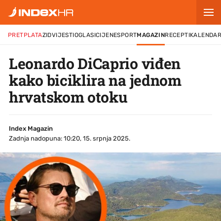
PRETPLATA
ZID
VIJESTI
OGLASI
CIJENE
SPORT
MAGAZIN
RECEPTI
KALENDA
Leonardo DiCaprio viđen
kako biciklira na jednom
hrvatskom otoku
Index Magazin
Zadnja nadopuna: 10:20, 15. srpnja 2025.