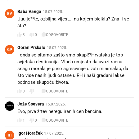
Baba Vanga
15.07.2025.
BV
Uuu je**te, ozbiljna vijest... na kojem biciklu? Zna li se
šta?
3
0
ODGOVORITE
Goran Prskalo
15.07.2025.
GP
I onda se pitamo zašto smo skupi!?Hrvatska je top
svjetska destinacija. Vlada umjesto da uvozi radnu
snagu morala je puno agresivnije dizati minimalac, da
što vise nasih ljudi ostane u RH i naši građani lakse
podnose skupoću života.
3
1
ODGOVORITE
Jože Ssevera
15.07.2025.
Evo, prva žrtev nereguliranih cen bencina.
1
0
ODGOVORITE
Igor Horaček
17.07.2025.
IH