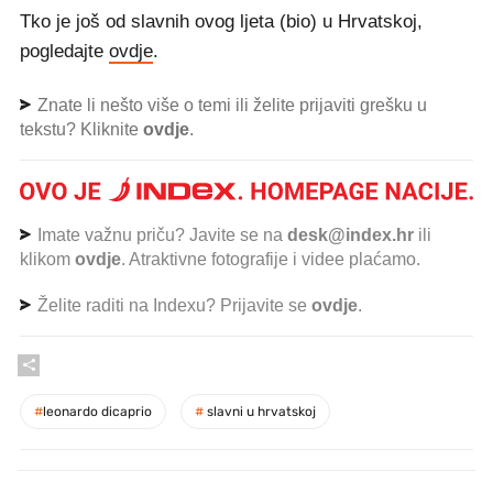
Tko je još od slavnih ovog ljeta (bio) u Hrvatskoj,
pogledajte
ovdje
.
Znate li nešto više o temi ili želite prijaviti grešku u
tekstu? Kliknite
ovdje
.
Imate važnu priču? Javite se na
desk@index.hr
ili
klikom
ovdje
. Atraktivne fotografije i videe plaćamo.
Želite raditi na Indexu? Prijavite se
ovdje
.
#
leonardo dicaprio
#
slavni u hrvatskoj