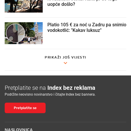
uopće došlo?
Platio 105 € za noć u Zadru pa snimio
vodokotlić: "Kakav luksuz"
PRIKAŽI JOŠ VIJESTI
Pretplatite se na
Index bez reklama
Podržite neovisno novinarstvo i čitajte Index bez bannera.
Pretplatite se
NASLOVNICA