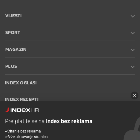
VIJESTI
SPORT
MAGAZIN
PLUS
INDEX OGLASI
INDEX RECEPTI
INFO
Pretplatite se na
Index bez reklama
Čitanje bez reklama
Oglašavanje
Zaposli se na Indexu
Kontakt
Impressum
Uvjeti
Brže učitavanje stranica
korištenja
Postavke kolačića