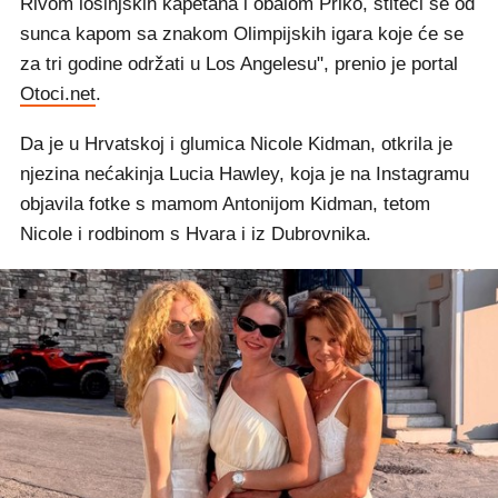
Rivom lošinjskih kapetana i obalom Priko, štiteći se od
sunca kapom sa znakom Olimpijskih igara koje će se
za tri godine održati u Los Angelesu", prenio je portal
Otoci.net
.
Da je u Hrvatskoj i glumica Nicole Kidman, otkrila je
njezina nećakinja Lucia Hawley, koja je na Instagramu
objavila fotke s mamom Antonijom Kidman, tetom
Nicole i rodbinom s Hvara i iz Dubrovnika.