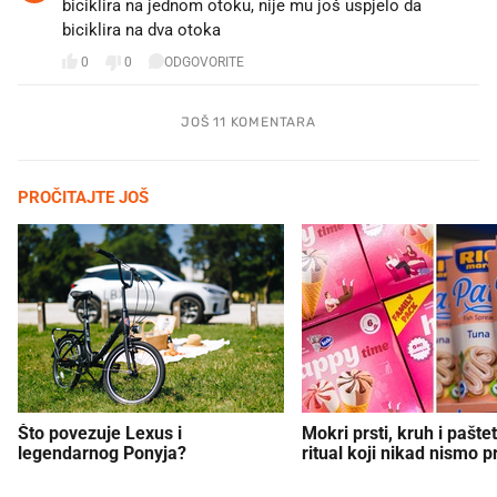
biciklira na jednom otoku, nije mu još uspjelo da
biciklira na dva otoka
0
0
ODGOVORITE
JOŠ 11 KOMENTARA
PROČITAJTE JOŠ
Što povezuje Lexus i
Mokri prsti, kruh i paštet
legendarnog Ponyja?
ritual koji nikad nismo p