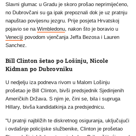
Slavni glumac u Gradu je skoro prošao neprimijećeno,
no Dubrovčani su ga ipak prepoznali dok je uz pratnju
napuštao povijesnu jezgru. Prije posjeta Hrvatskoj
pojavio se na
Wimbledonu
, nakon što je boravio u
Veneciji
povodom vjenčanja Jeffa Bezosa i Lauren
Sanchez.
Bill Clinton šetao po Lošinju, Nicole
Kidman po Dubrovniku
U nedjelju iza podneva rivom u Malom Lošinju
prošetao je Bill Clinton, bivši predsjednik Sjedinjenih
Američkih Država. S njim je, čini se, bila i supruga
Hillary, bivša kandidatkinja za predsjednicu.
"U pratnji najbližih te diskretnog osiguranja, uključujući
i ovdašnje policijske službenike, Clinton je prošetao