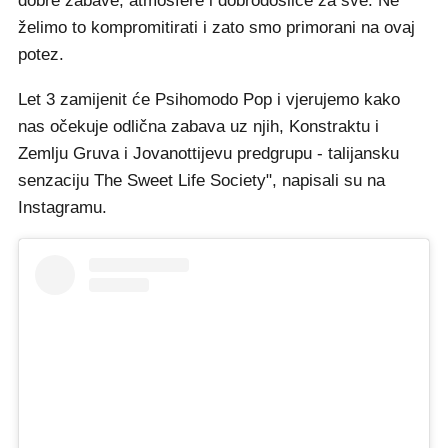
dobre zabave, atmosfere i dobrodošlice za sve. Ne
želimo to kompromitirati i zato smo primorani na ovaj
potez.
Let 3 zamijenit će Psihomodo Pop i vjerujemo kako
nas očekuje odlična zabava uz njih, Konstraktu i
Zemlju Gruva i Jovanottijevu predgrupu - talijansku
senzaciju The Sweet Life Society", napisali su na
Instagramu.