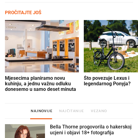
PROČITAJTE JOŠ
Mjesecima planiramo novu
Što povezuje Lexus i
kuhinju, a jednu važnu odluku
legendarnog Ponyja?
donesemo u samo deset minuta
NAJNOVIJE
NAJČITANIJE
VEZANO
Bella Thorne progovorila o hakerskoj
ucjeni i objavi 18+ fotografija