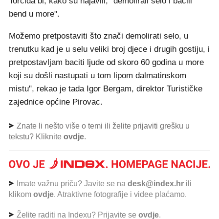
Torcida bi, kako su najavili, "demolirali selo i bacili
bend u more".
Možemo pretpostaviti što znači demolirati selo, u
trenutku kad je u selu veliki broj djece i drugih gostiju, i
pretpostavljam baciti ljude od skoro 60 godina u more
koji su došli nastupati u tom lipom dalmatinskom
mistu", rekao je tada Igor Bergam, direktor Turističke
zajednice općine Pirovac.
Znate li nešto više o temi ili želite prijaviti grešku u
tekstu? Kliknite
ovdje
.
Imate važnu priču? Javite se na
desk@index.hr
ili
klikom
ovdje
. Atraktivne fotografije i videe plaćamo.
Želite raditi na Indexu? Prijavite se
ovdje
.