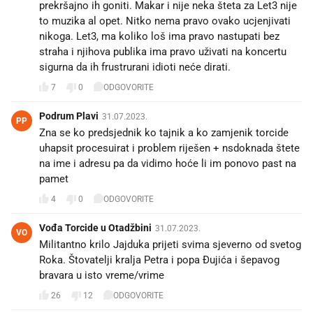
prekršajno ih goniti. Makar i nije neka šteta za Let3 nije
to muzika al opet. Nitko nema pravo ovako ucjenjivati
nikoga. Let3, ma koliko loš ima pravo nastupati bez
straha i njihova publika ima pravo uživati na koncertu
sigurna da ih frustrurani idioti neće dirati.
7
0
ODGOVORITE
Podrum Plavi
31.07.2023.
PP
Zna se ko predsjednik ko tajnik a ko zamjenik torcide
uhapsit procesuirat i problem riješen + nsdoknada štete
na ime i adresu pa da vidimo hoće li im ponovo past na
pamet
4
0
ODGOVORITE
Vođa Torcide u Otadžbini
31.07.2023.
VO
Militantno krilo Jajduka prijeti svima sjeverno od svetog
Roka. Štovatelji kralja Petra i popa Đujića i šepavog
bravara u isto vreme/vrime
26
12
ODGOVORITE