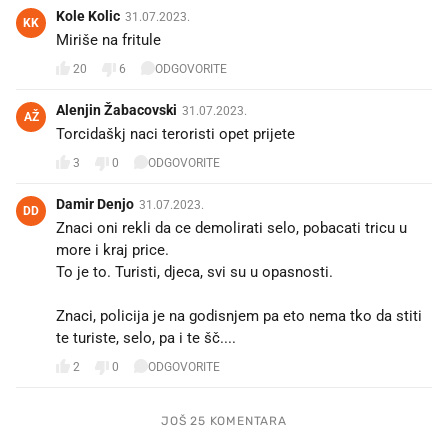
Kole Kolic
31.07.2023.
KK
Miriše na fritule
20
6
ODGOVORITE
Alenjin Žabacovski
31.07.2023.
AŽ
Torcidaškj naci teroristi opet prijete
3
0
ODGOVORITE
Damir Denjo
31.07.2023.
DD
Znaci oni rekli da ce demolirati selo, pobacati tricu u
more i kraj price.
To je to. Turisti, djeca, svi su u opasnosti.
Znaci, policija je na godisnjem pa eto nema tko da stiti
te turiste, selo, pa i te šč....
2
0
ODGOVORITE
JOŠ 25 KOMENTARA