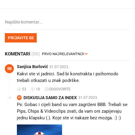
PRIJAVITE SE
KOMENTARI
(50)
Sanjica Burlović
31.07.2023.
SB
Kakvi ste vi jadnici. Sad bi konstrakta i psihomodo
trebali otkazati u znak podrške.
53
10
ODGOVORITE
DISKUSIJA SAMO ZA INDEX
31.07.2023.
DS
Ps: Gobac i cijeli band su vam zagriženi BBB. Trebali se
Pips, Chips & Videoclips zvati, da vam oni zapijevaju
jednu klapsku (.). Koje ste vi nakaze bez mozga. :) :)