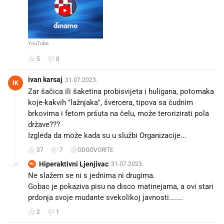
YouTube
5
0
ivan karsaj
31.07.2023.
IK
Zar šačica ili šaketina probisvijeta i huligana, potomaka
koje-kakvih "lažnjaka", švercera, tipova sa čudnim
brkovima i fetom pršuta na čelu, može terorizirati pola
države???
Izgleda da može kada su u službi Organizacije...
37
7
ODGOVORITE
Hiperaktivni Ljenjivac
31.07.2023.
HL
Ne slažem se ni s jednima ni drugima.
Gobac je pokaziva pisu na disco matinejama, a ovi stari
prdonja svoje mudante svekolikoj javnosti.......
2
1