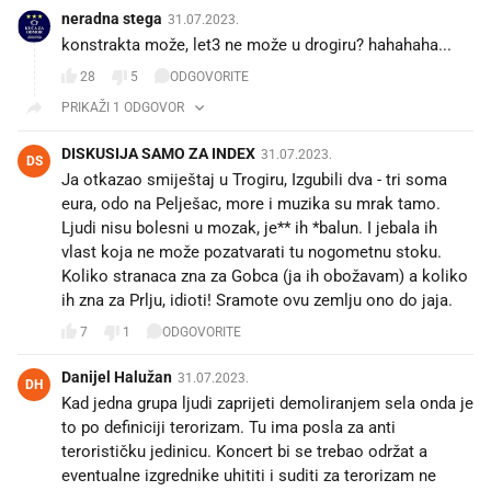
neradna stega
31.07.2023.
konstrakta može, let3 ne može u drogiru? hahahaha...
28
5
ODGOVORITE
PRIKAŽI 1 ODGOVOR
DISKUSIJA SAMO ZA INDEX
31.07.2023.
DS
Ja otkazao smiještaj u Trogiru, Izgubili dva - tri soma
eura, odo na Pelješac, more i muzika su mrak tamo.
Ljudi nisu bolesni u mozak, je** ih *balun. I jebala ih
vlast koja ne može pozatvarati tu nogometnu stoku.
Koliko stranaca zna za Gobca (ja ih obožavam) a koliko
ih zna za Prlju, idioti! Sramote ovu zemlju ono do jaja.
7
1
ODGOVORITE
Danijel Halužan
31.07.2023.
DH
Kad jedna grupa ljudi zaprijeti demoliranjem sela onda je
to po definiciji terorizam. Tu ima posla za anti
terorističku jedinicu. Koncert bi se trebao održat a
eventualne izgrednike uhititi i suditi za terorizam ne