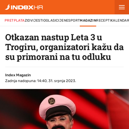
PRETPLATA
ZID
VIJESTI
OGLASI
CIJENE
SPORT
MAGAZIN
RECEPTI
KALENDA
Otkazan nastup Leta 3 u
Trogiru, organizatori kažu da
su primorani na tu odluku
Index Magazin
Zadnja nadopuna: 14:40, 31. srpnja 2023.