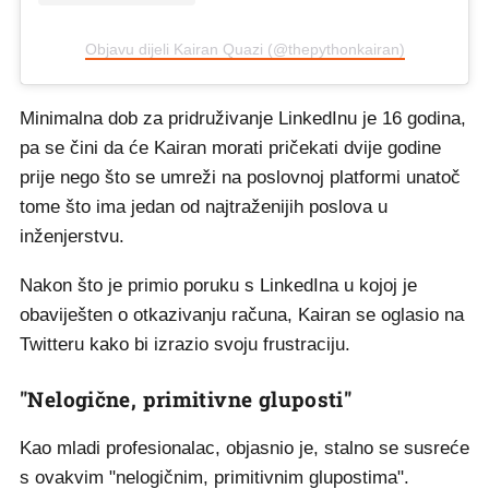
Objavu dijeli Kairan Quazi (@thepythonkairan)
Minimalna dob za pridruživanje LinkedInu je 16 godina,
pa se čini da će Kairan morati pričekati dvije godine
prije nego što se umreži na poslovnoj platformi unatoč
tome što ima jedan od najtraženijih poslova u
inženjerstvu.
Nakon što je primio poruku s LinkedIna u kojoj je
obaviješten o otkazivanju računa, Kairan se oglasio na
Twitteru kako bi izrazio svoju frustraciju.
"Nelogične, primitivne gluposti"
Kao mladi profesionalac, objasnio je, stalno se susreće
s ovakvim "nelogičnim, primitivnim glupostima".