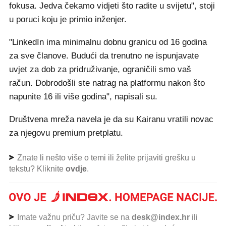
fokusa. Jedva čekamo vidjeti što radite u svijetu", stoji
u poruci koju je primio inženjer.
"LinkedIn ima minimalnu dobnu granicu od 16 godina
za sve članove. Budući da trenutno ne ispunjavate
uvjet za dob za pridruživanje, ograničili smo vaš
račun. Dobrodošli ste natrag na platformu nakon što
napunite 16 ili više godina", napisali su.
Društvena mreža navela je da su Kairanu vratili novac
za njegovu premium pretplatu.
Znate li nešto više o temi ili želite prijaviti grešku u
tekstu? Kliknite
ovdje
.
Imate važnu priču? Javite se na
desk@index.hr
ili