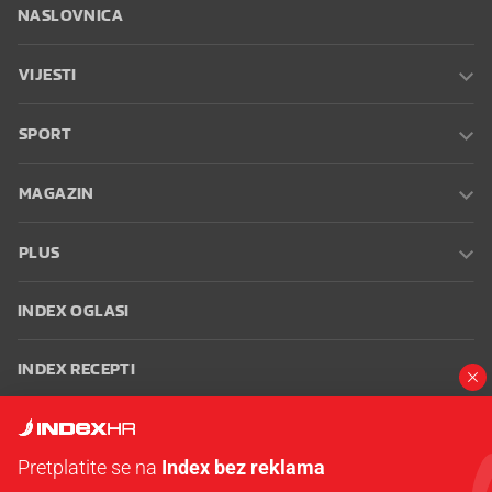
NASLOVNICA
VIJESTI
SPORT
MAGAZIN
PLUS
INDEX OGLASI
INDEX RECEPTI
INFO
Pretplatite se na
Index bez reklama
Oglašavanje
Zaposli se na Indexu
Kontakt
Impressum
Uvjeti