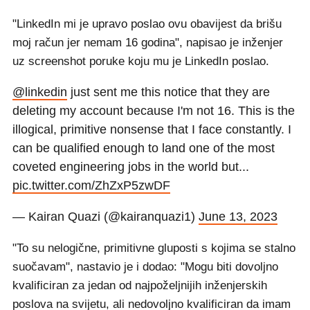
"LinkedIn mi je upravo poslao ovu obavijest da brišu
moj račun jer nemam 16 godina", napisao je inženjer
uz screenshot poruke koju mu je LinkedIn poslao.
@linkedin
just sent me this notice that they are
deleting my account because I'm not 16. This is the
illogical, primitive nonsense that I face constantly. I
can be qualified enough to land one of the most
coveted engineering jobs in the world but...
pic.twitter.com/ZhZxP5zwDF
— Kairan Quazi (@kairanquazi1)
June 13, 2023
"To su nelogične, primitivne gluposti s kojima se stalno
suočavam", nastavio je i dodao: "Mogu biti dovoljno
kvalificiran za jedan od najpoželjnijih inženjerskih
poslova na svijetu, ali nedovoljno kvalificiran da imam