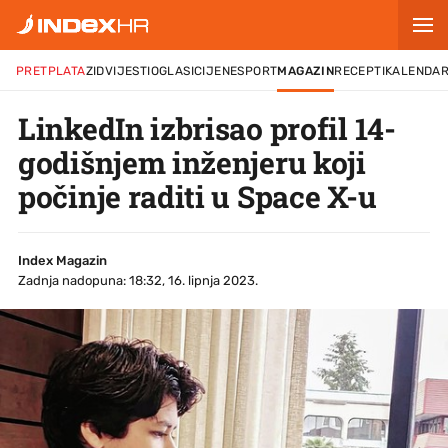
PRETPLATA
ZID
VIJESTI
OGLASI
CIJENE
SPORT
MAGAZIN
RECEPTI
KALENDA
LinkedIn izbrisao profil 14-
godišnjem inženjeru koji
počinje raditi u Space X-u
Index Magazin
Zadnja nadopuna: 18:32, 16. lipnja 2023.