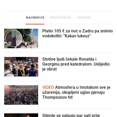
NAJNOVIJE
NAJČITANIJE
VEZANO
Platio 105 € za noć u Zadru pa snimio
vodokotlić: "Kakav luksuz"
Stotine ljudi čekale Ronalda i
Georginu pred katedralom. Uslijedio
je obrat
VIDEO
Atmosfera u Imotskom sve je
užarenija, okupljeni uglas pjevaju
Thompsonov hit
Silente se oglasio par sati prije