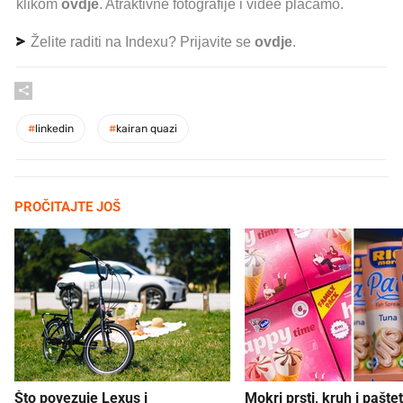
klikom
ovdje
. Atraktivne fotografije i videe plaćamo.
Želite raditi na Indexu? Prijavite se
ovdje
.
#
linkedin
#
kairan quazi
PROČITAJTE JOŠ
Što povezuje Lexus i
Mokri prsti, kruh i paštet