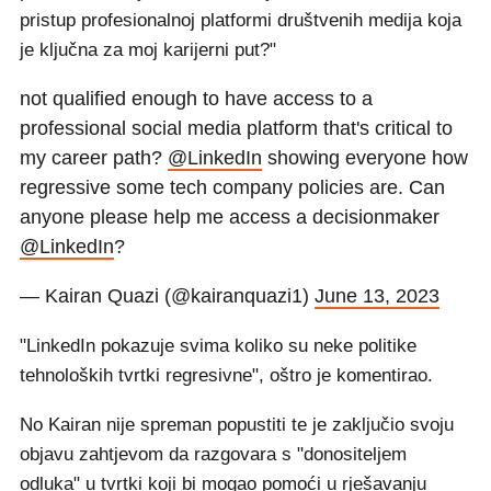
pristup profesionalnoj platformi društvenih medija koja
je ključna za moj karijerni put?"
not qualified enough to have access to a
professional social media platform that's critical to
my career path?
@LinkedIn
showing everyone how
regressive some tech company policies are. Can
anyone please help me access a decisionmaker
@LinkedIn
?
— Kairan Quazi (@kairanquazi1)
June 13, 2023
"LinkedIn pokazuje svima koliko su neke politike
tehnoloških tvrtki regresivne", oštro je komentirao.
No Kairan nije spreman popustiti te je zaključio svoju
objavu zahtjevom da razgovara s "donositeljem
odluka" u tvrtki koji bi mogao pomoći u rješavanju