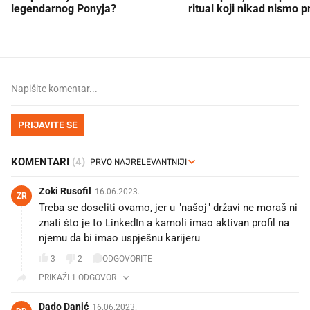
legendarnog Ponyja?
ritual koji nikad nismo p
PRIJAVITE SE
KOMENTARI
(4)
Zoki Rusofil
16.06.2023.
ZR
Treba se doseliti ovamo, jer u "našoj" državi ne moraš ni
znati što je to LinkedIn a kamoli imao aktivan profil na
njemu da bi imao uspješnu karijeru
3
2
ODGOVORITE
PRIKAŽI 1 ODGOVOR
Dado Danić
16.06.2023.