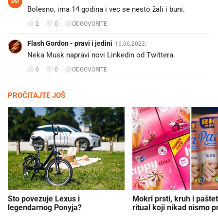
DD
Bolesno, ima 14 godina i vec se nesto žali i buni.
2
0
ODGOVORITE
Flash Gordon - pravi i jedini
16.06.2023.
Neka Musk napravi novi Linkedin od Twittera.
0
0
ODGOVORITE
PROČITAJTE JOŠ
Što povezuje Lexus i
Mokri prsti, kruh i paštet
legendarnog Ponyja?
ritual koji nikad nismo p