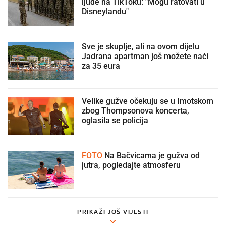
ljude na TikToku: "Mogu ratovati u
Disneylandu"
Sve je skuplje, ali na ovom dijelu
Jadrana apartman još možete naći
za 35 eura
Velike gužve očekuju se u Imotskom
zbog Thompsonova koncerta,
oglasila se policija
FOTO
Na Bačvicama je gužva od
jutra, pogledajte atmosferu
PRIKAŽI JOŠ VIJESTI