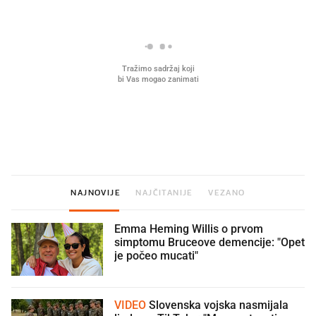
Mjesecima planiramo novu
Što povezuje Lexus i
kuhinju, a jednu važnu odluku
legendarnog Ponyja?
donesemo u samo deset minuta
NAJNOVIJE
NAJČITANIJE
VEZANO
Emma Heming Willis o prvom
simptomu Bruceove demencije: "Opet
je počeo mucati"
VIDEO
Slovenska vojska nasmijala