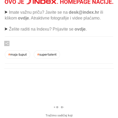
Imate važnu priču? Javite se na
desk@index.hr
ili
klikom
ovdje
. Atraktivne fotografije i videe plaćamo.
Želite raditi na Indexu? Prijavite se
ovdje
.
#
maja šuput
#
supertalent
PROČITAJTE JOŠ