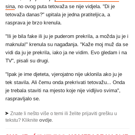
sina
, no ovog puta tetovaža se nije vidjela. "Di je
tetovaža danas?" upitala je jedna pratiteljica, a
rasprava je brzo krenula.
"Ili je bila fake ili ju je puderom prekrila, a možda ju je i
maknula!" krenula su nagađanja. "Kaže moj muž da se
vidi da ju je prekrila, iako ja ne vidim. Evo gledam i na
TV", pisali su drugi.
"Ipak je ime djeteta, vjerojatno nije uklonila ako ju je
tek stavila. Ali čemu onda prekrivati tetovažu... Onda
je trebala staviti na mjesto koje nije vidljivo svima",
raspravljalo se.
Znate li nešto više o temi ili želite prijaviti grešku u
tekstu? Kliknite
ovdje
.