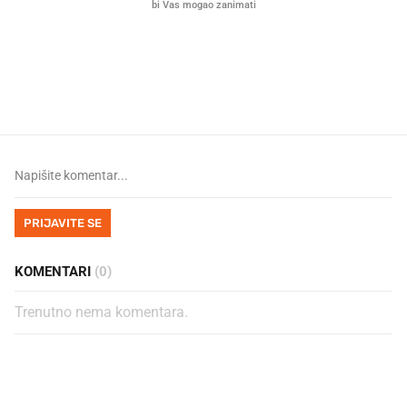
Mjesecima planiramo novu
Što povezuje Lexus i
kuhinju, a jednu važnu odluku
legendarnog Ponyja?
donesemo u samo deset minuta
PRIJAVITE SE
KOMENTARI
(0)
Trenutno nema komentara.
PROČITAJTE JOŠ