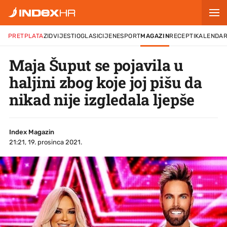
PRETPLATA
ZID
VIJESTI
OGLASI
CIJENE
SPORT
MAGAZIN
RECEPTI
KALENDA
Maja Šuput se pojavila u
haljini zbog koje joj pišu da
nikad nije izgledala ljepše
Index Magazin
21:21, 19. prosinca 2021.