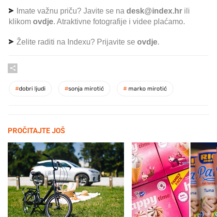
Imate važnu priču? Javite se na
desk@index.hr
ili
klikom
ovdje
. Atraktivne fotografije i videe plaćamo.
Želite raditi na Indexu? Prijavite se
ovdje
.
#
dobri ljudi
#
sonja mirotić
#
marko mirotić
PROČITAJTE JOŠ