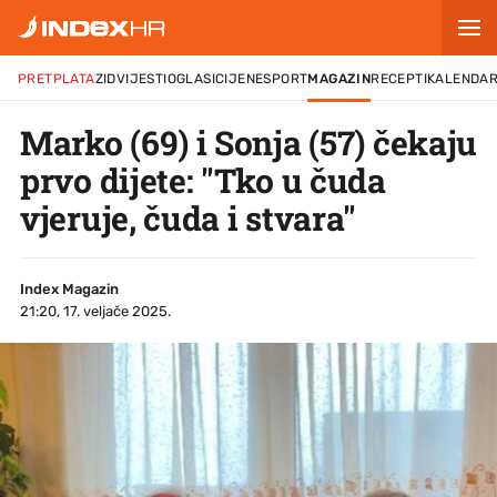
PRETPLATA
ZID
VIJESTI
OGLASI
CIJENE
SPORT
MAGAZIN
RECEPTI
KALENDA
Marko (69) i Sonja (57) čekaju
prvo dijete: "Tko u čuda
vjeruje, čuda i stvara"
Index Magazin
21:20, 17. veljače 2025.