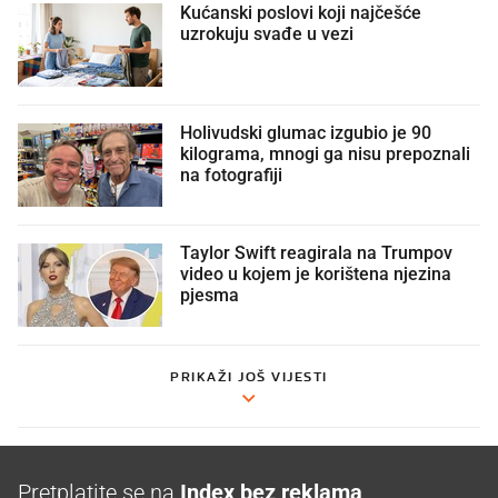
Kućanski poslovi koji najčešće
uzrokuju svađe u vezi
Holivudski glumac izgubio je 90
kilograma, mnogi ga nisu prepoznali
na fotografiji
Taylor Swift reagirala na Trumpov
video u kojem je korištena njezina
pjesma
PRIKAŽI JOŠ VIJESTI
Pretplatite se na
Index bez reklama