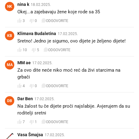
nina k
18.02.2025.
NK
Okej...a zajebavaju žene koje rode sa 35
3
0
ODGOVORITE
Klimava Budaletina
17.02.2025.
KB
Sretno! Jedno je sigurno, ovo dijete je željeno dijete!
10
5
ODGOVORITE
MM ae
17.02.2025.
MA
Za ovo dite neće niko moć reć da živi starcima na
grbači
4
0
ODGOVORITE
Dar Ben
17.02.2025.
DB
Na žalost tu če dijete proči najslabije. Avjerujem da su
roditelji sretni
7
1
ODGOVORITE
Vasa Šmajsa
17.02.2025.