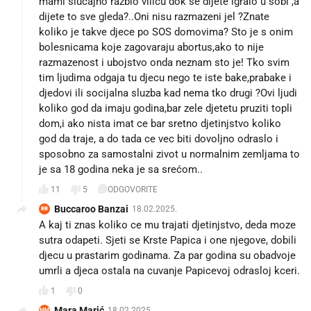
mami slucajno razbio vilicu dok se dijete igralo u sobi ,a
dijete to sve gleda?..Oni nisu razmazeni jel ?Znate
koliko je takve djece po SOS domovima? Sto je s onim
bolesnicama koje zagovaraju abortus,ako to nije
razmazenost i ubojstvo onda neznam sto je! Tko svim
tim ljudima odgaja tu djecu nego te iste bake,prabake i
djedovi ili socijalna sluzba kad nema tko drugi ?Ovi ljudi
koliko god da imaju godina,bar zele djetetu pruziti topli
dom,i ako nista imat ce bar sretno djetinjstvo koliko
god da traje, a do tada ce vec biti dovoljno odraslo i
sposobno za samostalni zivot u normalnim zemljama to
je sa 18 godina neka je sa srećom..
11
5
ODGOVORITE
Buccaroo Banzai
18.02.2025.
BB
A kaj ti znas koliko ce mu trajati djetinjstvo, deda moze
sutra odapeti. Sjeti se Krste Papica i one njegove, dobili
djecu u prastarim godinama. Za par godina su obadvoje
umrli a djeca ostala na cuvanje Papicevoj odrasloj kceri.
1
0
Mara Marić
18.02.2025.
MM