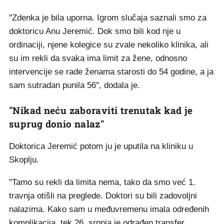
"Zdenka je bila uporna. Igrom slučaja saznali smo za
doktoricu Anu Jeremić. Dok smo bili kod nje u
ordinaciji, njene kolegice su zvale nekoliko klinika, ali
su im rekli da svaka ima limit za žene, odnosno
intervencije se rade ženama starosti do 54 godine, a ja
sam sutradan punila 56", dodala je.
"Nikad neću zaboraviti trenutak kad je
suprug donio nalaz"
Doktorica Jeremić potom ju je uputila na kliniku u
Skoplju.
"Tamo su rekli da limita nema, tako da smo već 1.
travnja otišli na preglede. Doktori su bili zadovoljni
nalazima. Kako sam u međuvremenu imala određenih
komplikacija, tek 26. srpnja je odrađen transfer.