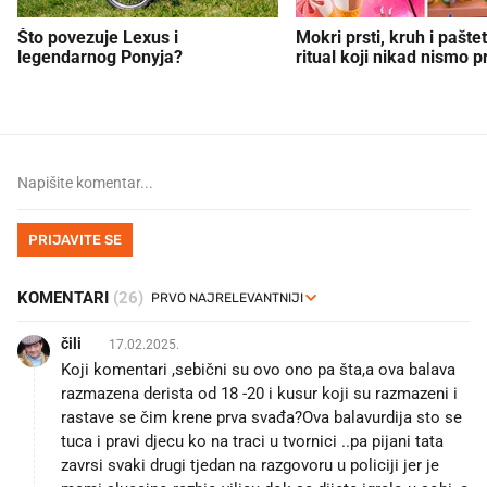
Što povezuje Lexus i
Mokri prsti, kruh i paštet
legendarnog Ponyja?
ritual koji nikad nismo p
PRIJAVITE SE
KOMENTARI
(26)
čili 🌶️
17.02.2025.
Koji komentari ,sebični su ovo ono pa šta,a ova balava
razmazena derista od 18 -20 i kusur koji su razmazeni i
rastave se čim krene prva svađa?Ova balavurdija sto se
tuca i pravi djecu ko na traci u tvornici ..pa pijani tata
zavrsi svaki drugi tjedan na razgovoru u policiji jer je