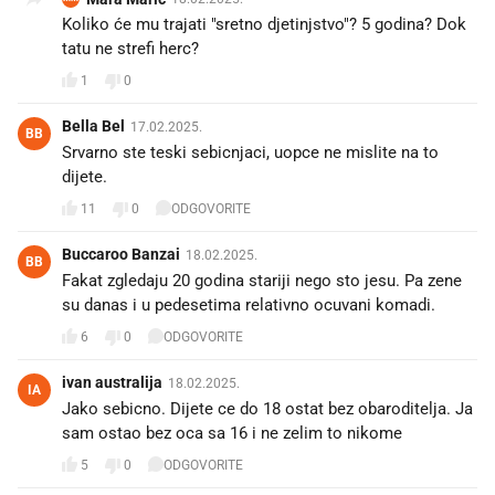
Koliko će mu trajati "sretno djetinjstvo"? 5 godina? Dok
tatu ne strefi herc?
1
0
Bella Bel
17.02.2025.
BB
Srvarno ste teski sebicnjaci, uopce ne mislite na to
dijete.
11
0
ODGOVORITE
Buccaroo Banzai
18.02.2025.
BB
Fakat zgledaju 20 godina stariji nego sto jesu. Pa zene
su danas i u pedesetima relativno ocuvani komadi.
6
0
ODGOVORITE
ivan australija
18.02.2025.
IA
Jako sebicno. Dijete ce do 18 ostat bez obaroditelja. Ja
sam ostao bez oca sa 16 i ne zelim to nikome
5
0
ODGOVORITE