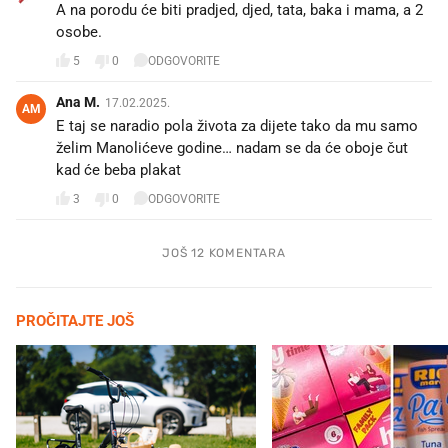
A na porodu će biti pradjed, djed, tata, baka i mama, a 2
osobe.
5
0
ODGOVORITE
Ana M.
17.02.2025.
AM
E taj se naradio pola života za dijete tako da mu samo
želim Manolićeve godine… nadam se da će oboje čut
kad će beba plakat
3
0
ODGOVORITE
JOŠ 12 KOMENTARA
PROČITAJTE JOŠ