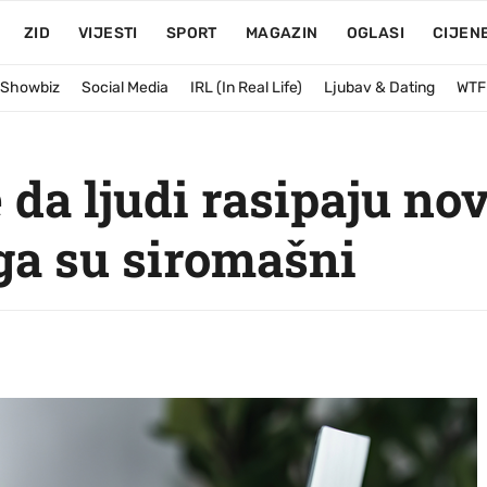
ZID
VIJESTI
SPORT
MAGAZIN
OGLASI
CIJEN
& Showbiz
Social Media
IRL (In Real Life)
Ljubav & Dating
WTF
 da ljudi rasipaju no
oga su siromašni