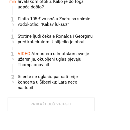
min
hrvatskom otoku. Kako je do toga
uopće došlo?
1
Platio 105 € za noć u Zadru pa snimio
h
vodokotlić: "Kakav luksuz"
1
Stotine ljudi čekale Ronalda i Georginu
h
pred katedralom. Uslijedio je obrat
1
VIDEO
Atmosfera u Imotskom sve je
h
užarenija, okupljeni uglas pjevaju
Thompsonov hit
2
Silente se oglasio par sati prije
h
koncerta u Šibeniku: Lara neće
nastupiti
PRIKAŽI JOŠ VIJESTI