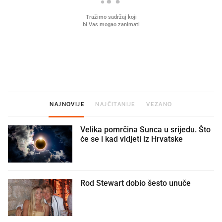
Što povezuje Lexus i
Mokri prsti, kruh i paštet
legendarnog Ponyja?
ritual koji nikad nismo p
NAJNOVIJE
NAJČITANIJE
VEZANO
Velika pomrčina Sunca u srijedu. Što
će se i kad vidjeti iz Hrvatske
Rod Stewart dobio šesto unuče