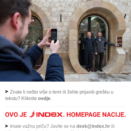
Znate li nešto više o temi ili želite prijaviti grešku u
tekstu? Kliknite
ovdje
.
Imate važnu priču? Javite se na
desk@index.hr
ili