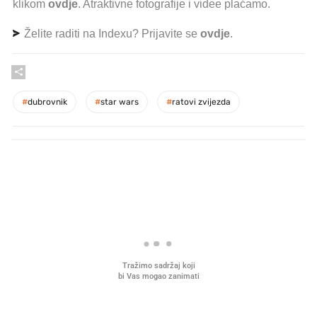
klikom
ovdje
. Atraktivne fotografije i videe plaćamo.
Želite raditi na Indexu? Prijavite se
ovdje
.
#
dubrovnik
#
star wars
#
ratovi zvijezda
PROČITAJTE JOŠ
Što povezuje Lexus i
Mokri prsti, kruh i paštet