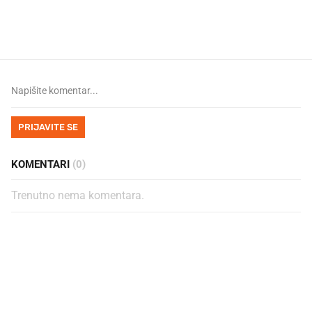
legendarnog Ponyja?
ritual koji nikad nismo p
PRIJAVITE SE
KOMENTARI
(0)
Trenutno nema komentara.
PROČITAJTE JOŠ