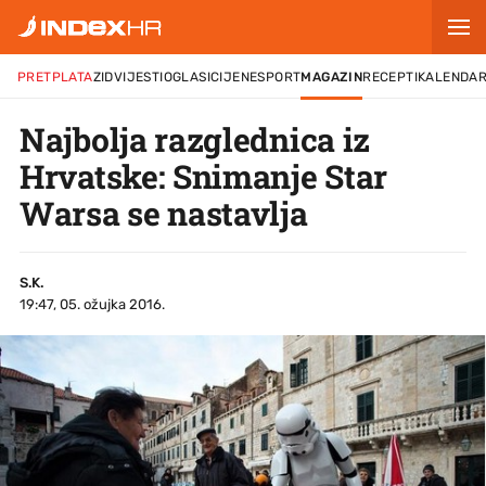
PRETPLATA
ZID
VIJESTI
OGLASI
CIJENE
SPORT
MAGAZIN
RECEPTI
KALENDA
Najbolja razglednica iz
Hrvatske: Snimanje Star
Warsa se nastavlja
S.K.
19:47, 05. ožujka 2016.