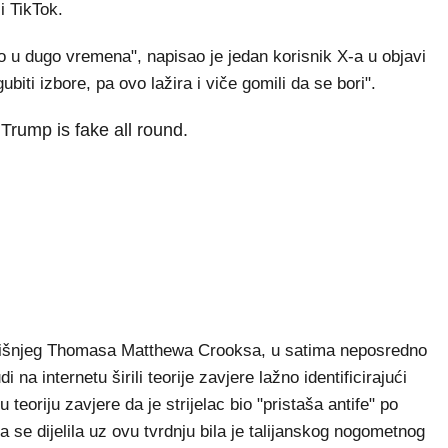
i TikTok.
io u dugo vremena", napisao je jedan korisnik X-a u objavi
ubiti izbore, pa ovo lažira i viče gomili da se bori".
 Trump is fake all round.
-godišnjeg Thomasa Matthewa Crooksa, u satima neposredno
na internetu širili teorije zavjere lažno identificirajući
 teoriju zavjere da je strijelac bio "pristaša antife" po
a se dijelila uz ovu tvrdnju bila je talijanskog nogometnog