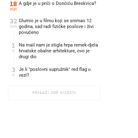
18
A gdje je u priči o Dončiću Breskvica?
min
32
Glumio je u filmu koji se snimao 12
min
godina, sad radi fizičke poslove i živi
povučeno
1
Na mail nam je stigla hrpa remek-djela
h
hrvatske obalne arhitekture, ovo je
drugi dio
3
Je li "poslovni supružnik" red flag u
h
vezi?
PRIKAŽI JOŠ VIJESTI