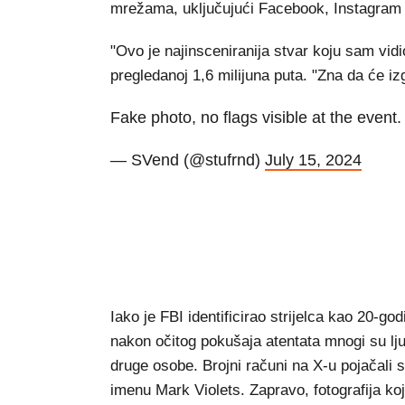
mrežama, uključujući Facebook, Instagram 
"Ovo je najinsceniranija stvar koju sam vid
pregledanoj 1,6 milijuna puta. "Zna da će izg
Fake photo, no flags visible at the event.
— SVend (@stufrnd)
July 15, 2024
Iako je FBI identificirao strijelca kao 20
nakon očitog pokušaja atentata mnogi su ljudi 
druge osobe. Brojni računi na X-u pojačali su
imenu Mark Violets. Zapravo, fotografija koj