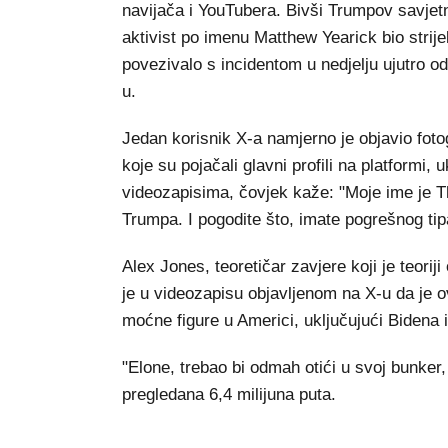
navijača i YouTubera. Bivši Trumpov savjetn
aktivist po imenu Matthew Yearick bio strij
povezivalo s incidentom u nedjelju ujutro od
u.
Jedan korisnik X-a namjerno je objavio fotog
koje su pojačali glavni profili na platform
videozapisima, čovjek kaže: "Moje ime je
Trumpa. I pogodite što, imate pogrešnog tip
Alex Jones, teoretičar zavjere koji je teori
je u videozapisu objavljenom na X-u da je 
moćne figure u Americi, uključujući Bidena 
"Elone, trebao bi odmah otići u svoj bunker,
pregledana 6,4 milijuna puta.