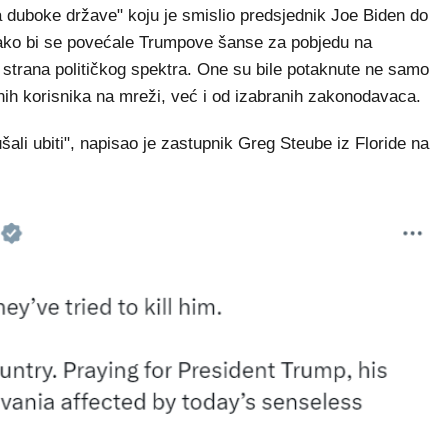
ra duboke države" koju je smislio predsjednik Joe Biden do
n kako bi se povećale Trumpove šanse za pobjedu na
h strana političkog spektra. One su bile potaknute ne samo
jnih korisnika na mreži, već i od izabranih zakonodavaca.
šali ubiti", napisao je zastupnik Greg Steube iz Floride na