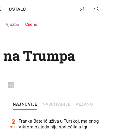
E
OSTALO
Vježbe
Cijene
ve na Trumpa
NAJNOVIJE
NAJČITANIJE
VEZANO
2
Franka Batelić uživa u Turskoj, malenog
min
Viktora ozljeda nije spriječila u igri