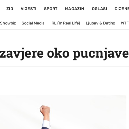
ZID
VIJESTI
SPORT
MAGAZIN
OGLASI
CIJEN
& Showbiz
Social Media
IRL (In Real Life)
Ljubav & Dating
WTF
e zavjere oko pucnja