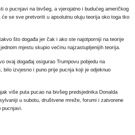
sti o pucnjavi na bivšeg, a vjerojatno i budućeg američkog
e se sve pretvoriti u apsolutnu oluju teorija oko toga tko
akvo što događa jer čak i ako ste najotporniji na teorije
 jednom mjestu skupio većinu najzastupljenijih teorija.
avo ovaj događaj osigurao Trumpovu pobjedu na
 bilo izvjesno i puno prije pucnja koji je odjeknuo
njak više puta pucao na bivšeg predsjednika Donalda
lvaniji u subotu, društvene mreže, forumi i zatvorene
o pucnjavi.