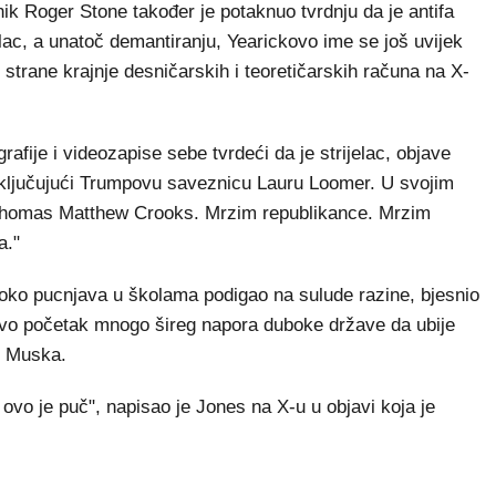
ik Roger Stone također je potaknuo tvrdnju da je antifa
elac, a unatoč demantiranju, Yearickovo ime se još uvijek
 strane krajnje desničarskih i teoretičarskih računa na X-
rafije i videozapise sebe tvrdeći da je strijelac, objave
i, uključujući Trumpovu saveznicu Lauru Loomer. U svojim
 Thomas Matthew Crooks. Mrzim republikance. Mrzim
a."
ji oko pucnjava u školama podigao na sulude razine, bjesnio
ovo početak mnogo šireg napora duboke države da ubije
i Muska.
 ovo je puč", napisao je Jones na X-u u objavi koja je