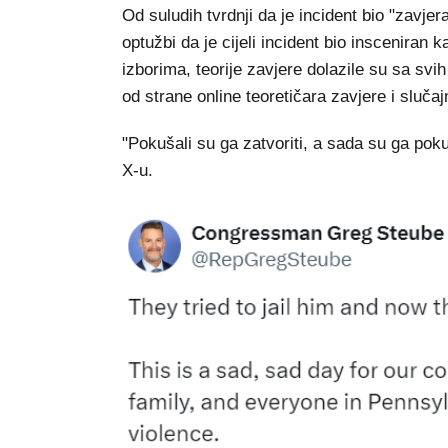
Od suludih tvrdnji da je incident bio "zavje
optužbi da je cijeli incident bio inscenira
izborima, teorije zavjere dolazile su sa svi
od strane online teoretičara zavjere i sluča
"Pokušali su ga zatvoriti, a sada su ga poku
X-u.