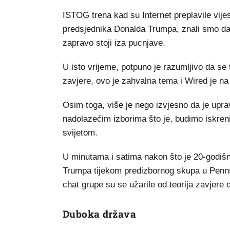
ISTOG trena kad su Internet preplavile vije
predsjednika Donalda Trumpa, znali smo da ć
zapravo stoji iza pucnjave.
U isto vrijeme, potpuno je razumljivo da se t
zavjere, ovo je zahvalna tema i Wired je na
Osim toga, više je nego izvjesno da je upr
nadolazećim izborima što je, budimo iskreni,
svijetom.
U minutama i satima nakon što je 20-godiš
Trumpa tijekom predizbornog skupa u Pennsy
chat grupe su se užarile od teorija zavjere 
Duboka država