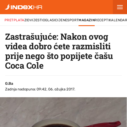
PRETPLATA
ZID
VIJESTI
OGLASI
CIJENE
SPORT
MAGAZIN
RECEPTI
KALENDA
Zastrašujuće: Nakon ovog
videa dobro ćete razmisliti
prije nego što popijete čašu
Coca Cole
G.Ba
Zadnja nadopuna: 09:42, 06. ožujka 2017.