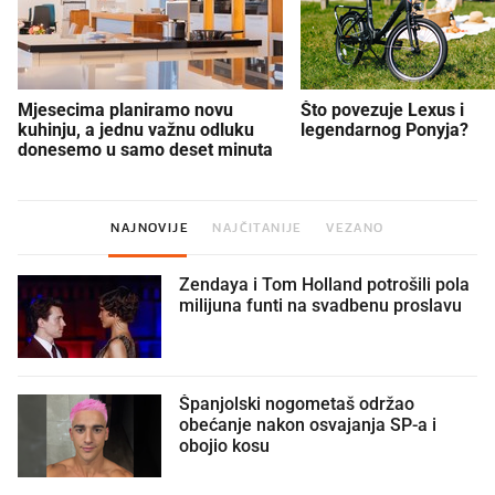
Mjesecima planiramo novu
Što povezuje Lexus i
kuhinju, a jednu važnu odluku
legendarnog Ponyja?
donesemo u samo deset minuta
NAJNOVIJE
NAJČITANIJE
VEZANO
Zendaya i Tom Holland potrošili pola
milijuna funti na svadbenu proslavu
Španjolski nogometaš održao
obećanje nakon osvajanja SP-a i
obojio kosu