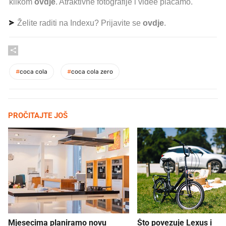
klikom
ovdje
. Atraktivne fotografije i videe plaćamo.
Želite raditi na Indexu? Prijavite se
ovdje
.
#
coca cola
#
coca cola zero
PROČITAJTE JOŠ
Mjesecima planiramo novu
Što povezuje Lexus i