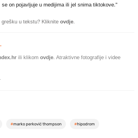
 se on pojavljuje u medijima ili jel snima tiktokove."
ti grešku u tekstu? Kliknite
ovdje
.
.
264.300 ČITATELJA DANAS
dex.hr
ili klikom
ovdje
. Atraktivne fotografije i videe
.
#
marko perković thompson
#
hipodrom