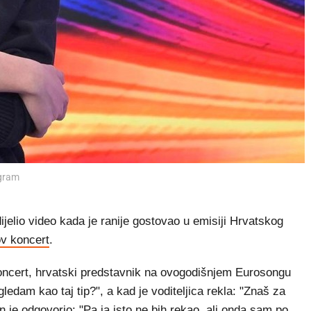
agram
elio video kada je ranije gostovao u emisiji Hrvatskog
v koncert
.
a koncert, hrvatski predstavnik na ovogodišnjem Eurosongu
gledam kao taj tip?", a kad je voditeljica rekla: "Znaš za
 on je odgovorio: "Pa ja isto ne bih rekao, ali onda sam po