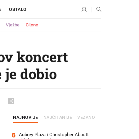
E
OSTALO
Vježbe
Cijene
ov koncert
 je dobio
NAJNOVIJE
NAJČITANIJE
VEZANO
6
Aubrey Plaza i Christopher Abbott