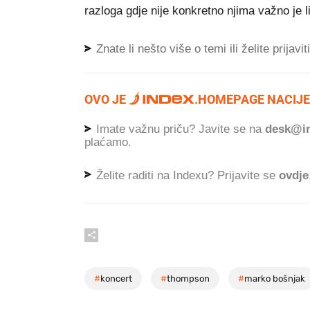
razloga gdje nije konkretno njima važno je li
Znate li nešto više o temi ili želite prijavi
OVO JE
.
HOMEPAGE NACIJE
Imate važnu priču? Javite se na
desk@in
plaćamo.
Želite raditi na Indexu? Prijavite se
ovdje
#
koncert
#
thompson
#
marko bošnjak