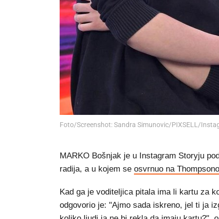
Foto/Screenshot: Sandra Simunovic/PIXSELL/Inst
MARKO Bošnjak je u Instagram Storyju podij
radija, a u kojem se
osvrnuo na Thompsono
Kad ga je voditeljica pitala ima li kartu z
odgovorio je: "Ajmo sada iskreno, jel ti ja iz
koliko ljudi ja ne bi rekla da imaju kartu?",