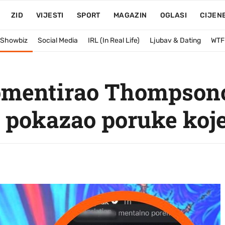
ZID
VIJESTI
SPORT
MAGAZIN
OGLASI
CIJEN
& Showbiz
Social Media
IRL (In Real Life)
Ljubav & Dating
WTF
komentirao Thompson
pokazao poruke koje