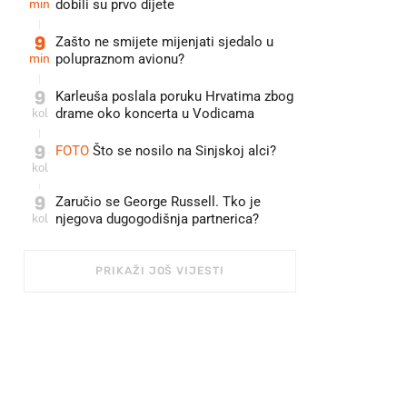
min
dobili su prvo dijete
9
Zašto ne smijete mijenjati sjedalo u
min
polupraznom avionu?
9
Karleuša poslala poruku Hrvatima zbog
kol
drame oko koncerta u Vodicama
9
FOTO
Što se nosilo na Sinjskoj alci?
kol
9
Zaručio se George Russell. Tko je
kol
njegova dugogodišnja partnerica?
PRIKAŽI JOŠ VIJESTI