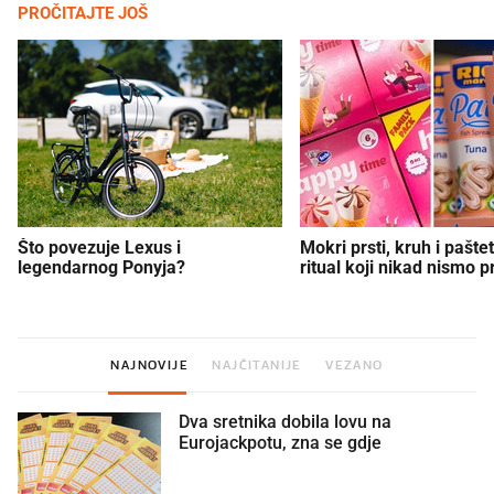
PROČITAJTE JOŠ
Što povezuje Lexus i
Mokri prsti, kruh i paštet
legendarnog Ponyja?
ritual koji nikad nismo p
NAJNOVIJE
NAJČITANIJE
VEZANO
Dva sretnika dobila lovu na
Eurojackpotu, zna se gdje