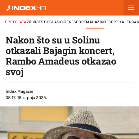
PRETPLATA
ZID
VIJESTI
OGLASI
CIJENE
SPORT
MAGAZIN
RECEPTI
KALENDA
Nakon što su u Solinu
otkazali Bajagin koncert,
Rambo Amadeus otkazao
svoj
Index Magazin
08:17, 18. srpnja 2025.