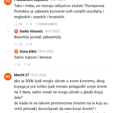
PO
Tako i treba, svi moraju isključivo slušati Thompsona.
Potrebno je zabraniti koncerte svih ostalih izvođača, i
engleskih i srpskih i hrvatskih.
74
4
ODGOVORITE
Darko Vincetic
18.07.2025.
DV
Branitelji postali zabranitelji.
15
0
Dona Kikić
18.07.2025.
DK
Samo tupson i benava
6
0
Mat34 27
18.07.2025.
M2
ako je 500k ljudi moglo uživati u svom koncertu, zbog
kojega je još toliko ljudi moralo prilagoditi svoje živote
na 3 dana, zašto ostali ne mogu uživati u glazbi kojoj
žele?
do kada će se takvim primitivcima (mislim na te koji su
vršili pritisak) dozvoljavati da nam kroje živote? i