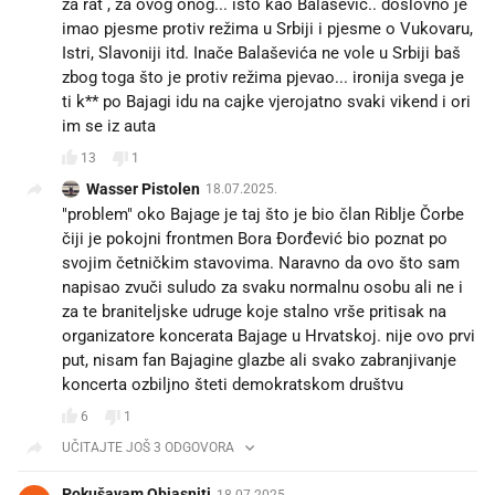
za rat , za ovog onog... isto kao Balašević.. doslovno je
imao pjesme protiv režima u Srbiji i pjesme o Vukovaru,
Istri, Slavoniji itd. Inače Balaševića ne vole u Srbiji baš
zbog toga što je protiv režima pjevao... ironija svega je
ti k** po Bajagi idu na cajke vjerojatno svaki vikend i ori
im se iz auta
13
1
Wasser Pistolen
18.07.2025.
"problem" oko Bajage je taj što je bio član Riblje Čorbe
čiji je pokojni frontmen Bora Đorđević bio poznat po
svojim četničkim stavovima. Naravno da ovo što sam
napisao zvuči suludo za svaku normalnu osobu ali ne i
za te braniteljske udruge koje stalno vrše pritisak na
organizatore koncerata Bajage u Hrvatskoj. nije ovo prvi
put, nisam fan Bajagine glazbe ali svako zabranjivanje
koncerta ozbiljno šteti demokratskom društvu
6
1
UČITAJTE JOŠ 3 ODGOVORA
Pokušavam Objasniti
18.07.2025.