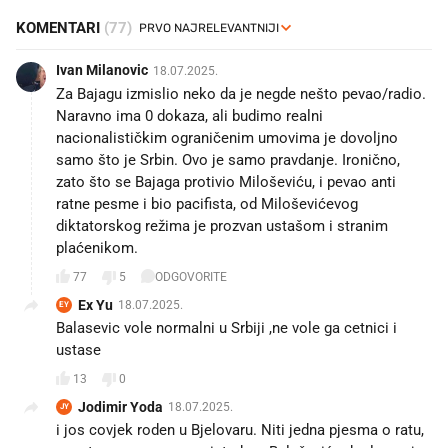
KOMENTARI
(77)
Ivan Milanovic
18.07.2025.
Za Bajagu izmislio neko da je negde nešto pevao/radio.
Naravno ima 0 dokaza, ali budimo realni
nacionalističkim ograničenim umovima je dovoljno
samo što je Srbin. Ovo je samo pravdanje. Ironično,
zato što se Bajaga protivio Miloševiću, i pevao anti
ratne pesme i bio pacifista, od Miloševićevog
diktatorskog režima je prozvan ustašom i stranim
plaćenikom.
77
5
ODGOVORITE
Ex Yu
18.07.2025.
EY
Balasevic vole normalni u Srbiji ,ne vole ga cetnici i
ustase
13
0
Jodimir Yoda
18.07.2025.
JY
i jos covjek roden u Bjelovaru. Niti jedna pjesma o ratu,