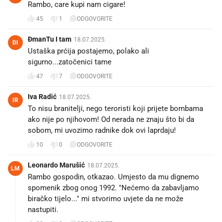
Rambo, care kupi nam cigare!
45
1
ODGOVORITE
ĐmanTu I tam
18.07.2025.
ĐI
Ustaška prćija postajemo, polako ali
sigurno...zatočenici tame
47
7
ODGOVORITE
Iva Radić
18.07.2025.
IR
To nisu branitelji, nego teroristi koji prijete bombama
ako nije po njihovom! Od nerada ne znaju što bi da
sobom, mi uvozimo radnike dok ovi laprdaju!
10
0
ODGOVORITE
Leonardo Marušić
18.07.2025.
LM
Rambo gospodin, otkazao. Umjesto da mu dignemo
spomenik zbog onog 1992. "Nećemo da zabavljamo
biračko tijelo..." mi stvorimo uvjete da ne može
nastupiti.