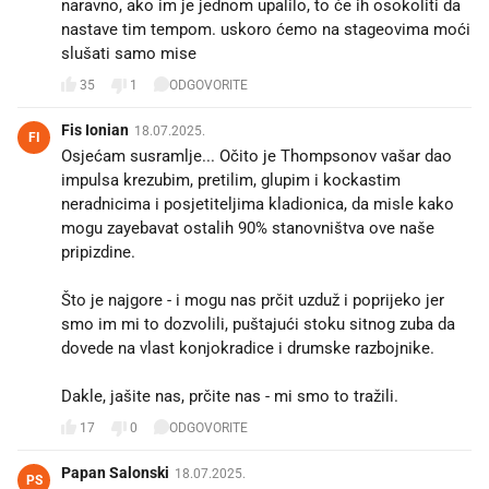
naravno, ako im je jednom upalilo, to će ih osokoliti da
nastave tim tempom. uskoro ćemo na stageovima moći
slušati samo mise
35
1
ODGOVORITE
Fis Ionian
18.07.2025.
FI
Osjećam susramlje... Očito je Thompsonov vašar dao
impulsa krezubim, pretilim, glupim i kockastim
neradnicima i posjetiteljima kladionica, da misle kako
mogu zayebavat ostalih 90% stanovništva ove naše
pripizdine.
Što je najgore - i mogu nas prčit uzduž i poprijeko jer
smo im mi to dozvolili, puštajući stoku sitnog zuba da
dovede na vlast konjokradice i drumske razbojnike.
Dakle, jašite nas, prčite nas - mi smo to tražili.
17
0
ODGOVORITE
Papan Salonski
18.07.2025.
PS