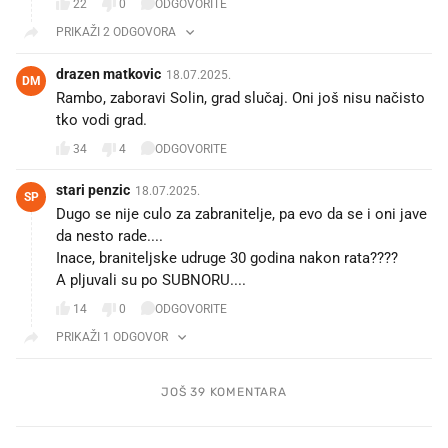
22
0
ODGOVORITE
PRIKAŽI 2 ODGOVORA
drazen matkovic
18.07.2025.
DM
Rambo, zaboravi Solin, grad slučaj. Oni još nisu načisto
tko vodi grad.
34
4
ODGOVORITE
stari penzic
18.07.2025.
SP
Dugo se nije culo za zabranitelje, pa evo da se i oni jave
da nesto rade....
Inace, braniteljske udruge 30 godina nakon rata????
A pljuvali su po SUBNORU....
14
0
ODGOVORITE
PRIKAŽI 1 ODGOVOR
JOŠ 39 KOMENTARA