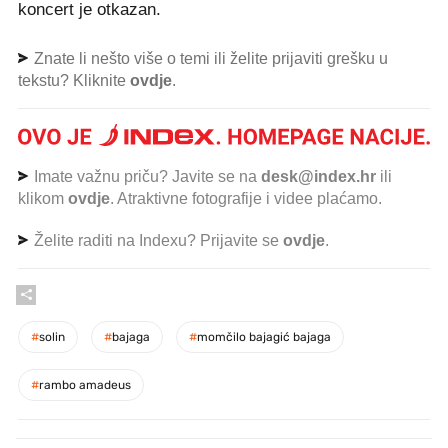
koncert je otkazan.
Znate li nešto više o temi ili želite prijaviti grešku u
tekstu? Kliknite
ovdje
.
Imate važnu priču? Javite se na
desk@index.hr
ili
klikom
ovdje
. Atraktivne fotografije i videe plaćamo.
Želite raditi na Indexu? Prijavite se
ovdje
.
#
solin
#
bajaga
#
momčilo bajagić bajaga
#
rambo amadeus