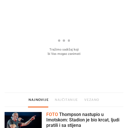
PROČITAJTE JOŠ
Što povezuje Lexus i
Mokri prsti, kruh i paštet
legendarnog Ponyja?
ritual koji nikad nismo p
NAJNOVIJE
NAJČITANIJE
VEZANO
FOTO
Thompson nastupio u
Imotskom: Stadion je bio krcat, ljudi
pratili i sa stijena