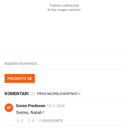
Što povezuje Lexus i
Mokri prsti, kruh i paštet
legendarnog Ponyja?
ritual koji nikad nismo p
PRIJAVITE SE
KOMENTARI
(2)
Goran Predovan
15.11.2024.
GP
Sretno, Natali !
5
0
ODGOVORITE