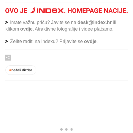
Imate važnu priču? Javite se na
desk@index.hr
ili
klikom
ovdje
. Atraktivne fotografije i videe plaćamo.
Želite raditi na Indexu? Prijavite se
ovdje
.
#
natali dizdar
PROČITAJTE JOŠ