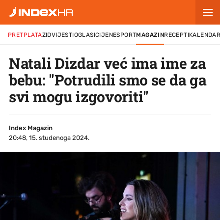
PRETPLATA
ZID
VIJESTI
OGLASI
CIJENE
SPORT
MAGAZIN
RECEPTI
KALENDA
Natali Dizdar već ima ime za
bebu: "Potrudili smo se da ga
svi mogu izgovoriti"
Index Magazin
20:48, 15. studenoga 2024.