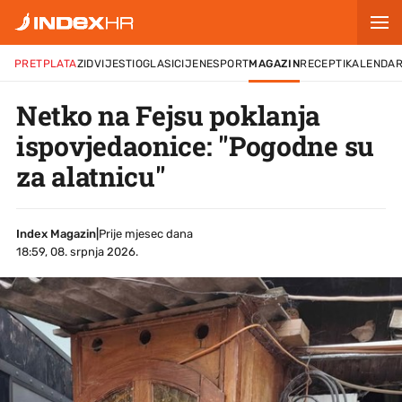
PRETPLATA
ZID
VIJESTI
OGLASI
CIJENE
SPORT
MAGAZIN
RECEPTI
KALENDA
Netko na Fejsu poklanja
ispovjedaonice: "Pogodne su
za alatnicu"
Index Magazin
|
Prije mjesec dana
18:59, 08. srpnja 2026.