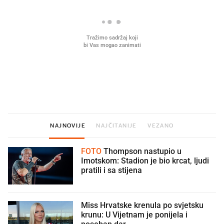
Što povezuje Lexus i
Mokri prsti, kruh i paštet
legendarnog Ponyja?
ritual koji nikad nismo p
NAJNOVIJE
NAJČITANIJE
VEZANO
FOTO
Thompson nastupio u
Imotskom: Stadion je bio krcat, ljudi
pratili i sa stijena
Miss Hrvatske krenula po svjetsku
krunu: U Vijetnam je ponijela i
poseban dar