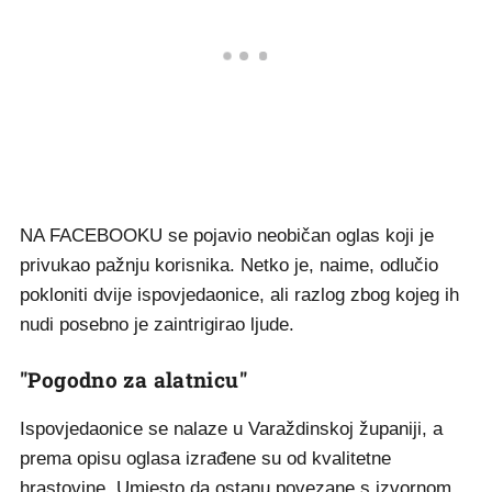
NA FACEBOOKU se pojavio neobičan oglas koji je
privukao pažnju korisnika. Netko je, naime, odlučio
pokloniti dvije ispovjedaonice, ali razlog zbog kojeg ih
nudi posebno je zaintrigirao ljude.
"Pogodno za alatnicu"
Ispovjedaonice se nalaze u Varaždinskoj županiji, a
prema opisu oglasa izrađene su od kvalitetne
hrastovine. Umjesto da ostanu povezane s izvornom