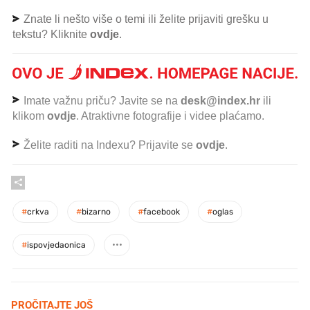
Znate li nešto više o temi ili želite prijaviti grešku u
tekstu? Kliknite
ovdje
.
Imate važnu priču? Javite se na
desk@index.hr
ili
klikom
ovdje
. Atraktivne fotografije i videe plaćamo.
Želite raditi na Indexu? Prijavite se
ovdje
.
#
crkva
#
bizarno
#
facebook
#
oglas
#
ispovjedaonica
PROČITAJTE JOŠ