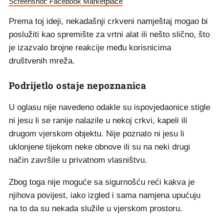
Screenshot: Facebook Marketplace
Prema toj ideji, nekadašnji crkveni namještaj mogao bi
poslužiti kao spremište za vrtni alat ili nešto slično, što
je izazvalo brojne reakcije među korisnicima
društvenih mreža.
Podrijetlo ostaje nepoznanica
U oglasu nije navedeno odakle su ispovjedaonice stigle
ni jesu li se ranije nalazile u nekoj crkvi, kapeli ili
drugom vjerskom objektu. Nije poznato ni jesu li
uklonjene tijekom neke obnove ili su na neki drugi
način završile u privatnom vlasništvu.
Zbog toga nije moguće sa sigurnošću reći kakva je
njihova povijest, iako izgled i sama namjena upućuju
na to da su nekada služile u vjerskom prostoru.