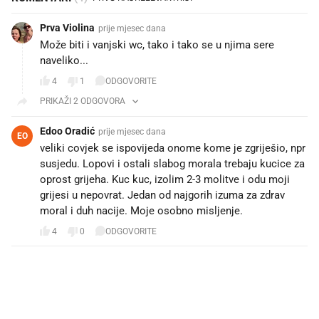
Prva Violina
prije mjesec dana
Može biti i vanjski wc, tako i tako se u njima sere
naveliko...
4
1
ODGOVORITE
PRIKAŽI 2 ODGOVORA
Edoo Oradić
prije mjesec dana
EO
veliki covjek se ispovijeda onome kome je zgriješio, npr
susjedu. Lopovi i ostali slabog morala trebaju kucice za
oprost grijeha. Kuc kuc, izolim 2-3 molitve i odu moji
grijesi u nepovrat. Jedan od najgorih izuma za zdrav
moral i duh nacije. Moje osobno misljenje.
4
0
ODGOVORITE
PROČITAJTE JOŠ