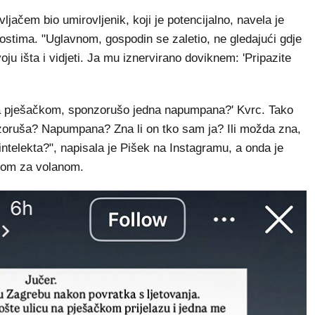
avljačem bio umirovljenik, koji je potencijalno, navela je
dnostima. "Uglavnom, gospodin se zaletio, ne gledajući gdje
voju išta i vidjeti. Ja mu iznervirano doviknem: 'Pripazite
 na pješačkom, sponzorušo jedna napumpana?' Kvrc. Tako
nzoruša? Napumpana? Zna li on tko sam ja? Ili možda zna,
 intelekta?", napisala je Pišek na Instagramu, a onda je
ikom za volanom.