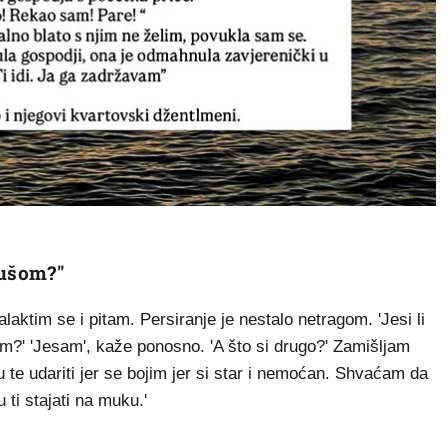
rušom?"
aktim se i pitam. Persiranje je nestalo netragom. 'Jesi li
' 'Jesam', kaže ponosno. 'A što si drugo?' Zamišljam
 te udariti jer se bojim jer si star i nemoćan. Shvaćam da
ti stajati na muku.'