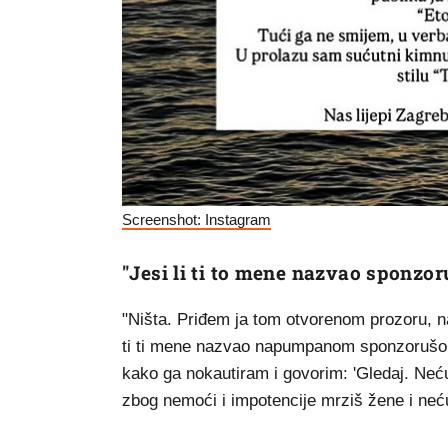
Screenshot: Instagram
"Jesi li ti to mene nazvao sponzo
"Ništa. Priđem ja tom otvorenom prozoru, nal
ti ti mene nazvao napumpanom sponzorušom?
kako ga nokautiram i govorim: 'Gledaj. Neću
zbog nemoći i impotencije mrziš žene i neću 