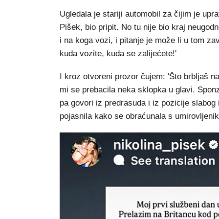
Ugledala je stariji automobil za čijim je upr
Pišek, bio pripit. No tu nije bio kraj neugo
i na koga vozi, i pitanje je može li u tom za
kuda vozite, kuda se zalijećete!'
I kroz otvoreni prozor čujem: 'Što brbljaš
mi se prebacila neka sklopka u glavi. Spo
pa govori iz predrasuda i iz pozicije slabog
pojasnila kako se obraćunala s umirovljen