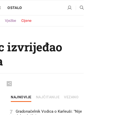
E
OSTALO
Vježbe
Cijene
 izvrijeđao
a
NAJNOVIJE
NAJČITANIJE
VEZANO
7
Gradonačelnik Vodica o Karleuši: "Nije