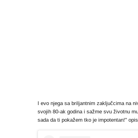
I evo njega sa briljantnim zaključcima na n
svojih 80-ak godina i sažme svu životnu mudr
sada da ti pokažem tko je impotentan!" opisa