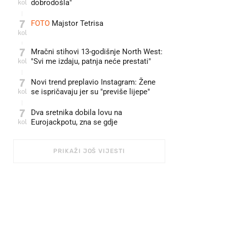
kol
dobrodošla"
7
FOTO
Majstor Tetrisa
kol
7
Mračni stihovi 13-godišnje North West:
kol
"Svi me izdaju, patnja neće prestati"
7
Novi trend preplavio Instagram: Žene
kol
se ispričavaju jer su "previše lijepe"
7
Dva sretnika dobila lovu na
kol
Eurojackpotu, zna se gdje
PRIKAŽI JOŠ VIJESTI