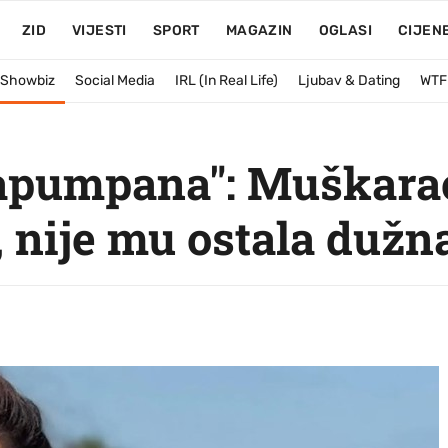
ZID
VIJESTI
SPORT
MAGAZIN
OGLASI
CIJEN
& Showbiz
Social Media
IRL (In Real Life)
Ljubav & Dating
WTF
apumpana": Muškarac
, nije mu ostala dužn